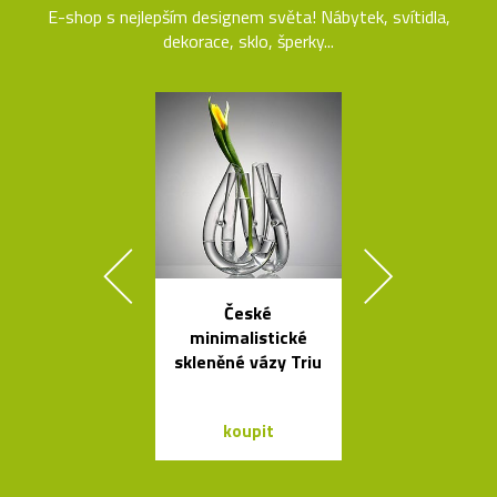
E-shop s nejlepším designem světa! Nábytek, svítidla,
dekorace, sklo, šperky...
České
Minimalisti
minimalistické
dřevěné sch
skleněné vázy Triu
Step
koupit
koupit