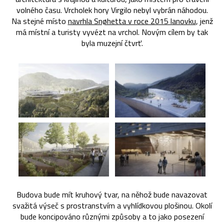
volného času. Vrcholek hory Virgilo nebyl vybrán náhodou.
Na stejné místo
navrhla Snøhetta v roce 2015 lanovku
, jenž
má místní a turisty vyvézt na vrchol. Novým cílem by tak
byla muzejní čtvrť.
Budova bude mít kruhový tvar, na něhož bude navazovat
svažitá výseč s prostranstvím a vyhlídkovou plošinou. Okolí
bude koncipováno různými způsoby a to jako posezení