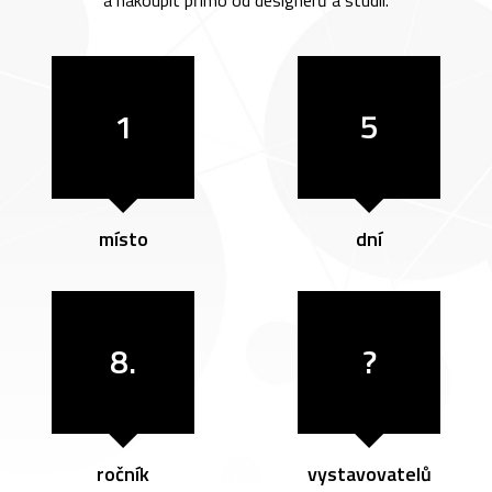
a nakoupit přímo od designérů a studií.
1
5
místo
dní
8.
?
ročník
vystavovatelů