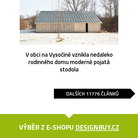
V obci na Vysočině vznikla nedaleko
rodinného domu moderně pojatá
stodola
DALŠÍCH 11776 ČLÁNKŮ
VÝBĚR Z E-SHOPU
DESIGNBUY.CZ