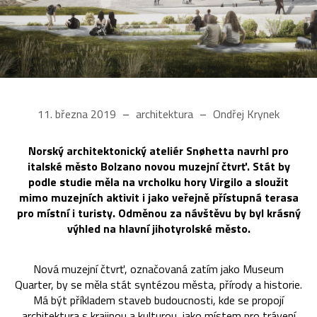
11. března 2019
architektura
Ondřej Krynek
Norský architektonický ateliér Snøhetta navrhl pro
italské město Bolzano novou muzejní čtvrť. Stát by
podle studie měla na vrcholku hory Virgilo a sloužit
mimo muzejních aktivit i jako veřejně přístupná terasa
pro místní i turisty. Odměnou za návštěvu by byl krásný
výhled na hlavní jihotyrolské město.
Nová muzejní čtvrť, označovaná zatím jako Museum
Quarter, by se měla stát syntézou města, přírody a historie.
Má být příkladem staveb budoucnosti, kde se propojí
architektura s krajinou a kulturou, jako místem pro trávení