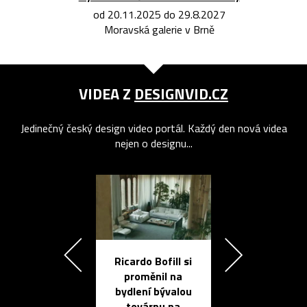
od 20.11.2025 do 29.8.2027
Moravská galerie v Brně
VIDEA Z
DESIGNVID.CZ
Jedinečný český design video portál. Každý den nová videa
nejen o designu...
Ricardo Bofill si
Přichází ten
proměnil na
propracovan
bydlení bývalou
elektronic
továrnu na