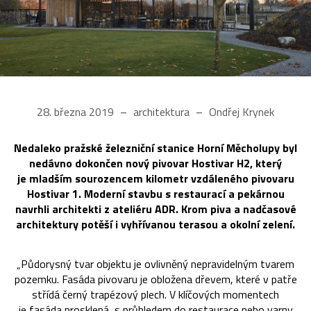
28. března 2019
architektura
Ondřej Krynek
Nedaleko pražské železniční stanice Horní Měcholupy byl
nedávno dokončen nový pivovar Hostivar H2, který
je mladším sourozencem kilometr vzdáleného pivovaru
Hostivar 1. Moderní stavbu s restaurací a pekárnou
navrhli architekti z ateliéru ADR. Krom piva a nadčasové
architektury potěší i vyhřívanou terasou a okolní zelení.
„Půdorysný tvar objektu je ovlivněný nepravidelným tvarem
pozemku. Fasáda pivovaru je obložena dřevem, které v patře
střídá černý trapézový plech. V klíčových momentech
je fasáda prosklená, s průhledem do restaurace nebo varny