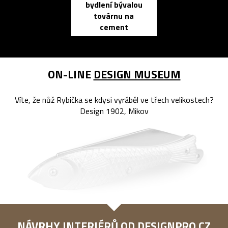
bydlení bývalou
elektronic
továrnu na
zápisník
cement
reMarkable
ON-LINE
DESIGN MUSEUM
Víte, že nůž Rybička se kdysi vyráběl ve třech velikostech?
Design 1902, Mikov
NÁVRHY INTERIÉRŮ OD
DESIGNPRO.CZ