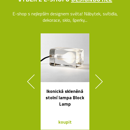
E-shop s nejlepším designem světa! Nábytek, svítidla,
dekorace, sklo, šperky...
Ikonická skleněná
Svítící mrak 
stolní lampa Block
XL od Fran
Lamp
Gehryho
koupit
koupit