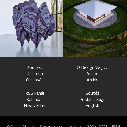
Kontakt
O DesignMag.cz
Reklama
Autoři
Chci psát
Archiv
RSS kanál
Soutěž
Kalendář
Poslat design
Newsletter
English
© DesignMag.cz – Všechna práva vyhrazena – 2007–2026 – ISSN