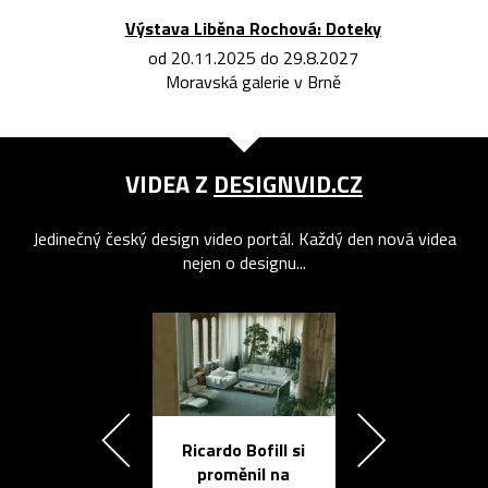
Výstava Liběna Rochová: Doteky
od 20.11.2025 do 29.8.2027
Moravská galerie v Brně
VIDEA Z
DESIGNVID.CZ
Jedinečný český design video portál. Každý den nová videa
nejen o designu...
Ricardo Bofill si
Přichází ten
proměnil na
propracovan