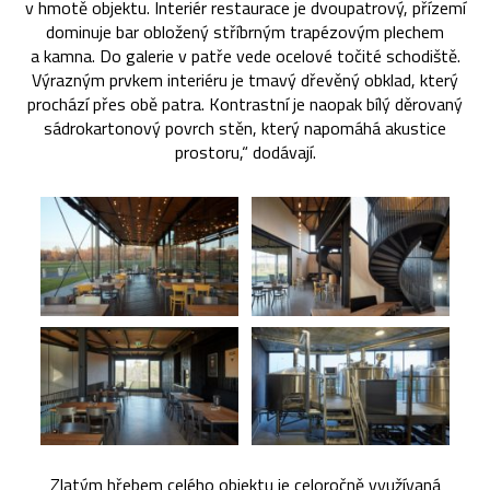
v hmotě objektu. Interiér restaurace je dvoupatrový, přízemí
dominuje bar obložený stříbrným trapézovým plechem
a kamna. Do galerie v patře vede ocelové točité schodiště.
Výrazným prvkem interiéru je tmavý dřevěný obklad, který
prochází přes obě patra. Kontrastní je naopak bílý děrovaný
sádrokartonový povrch stěn, který napomáhá akustice
prostoru,“ dodávají.
Zlatým hřebem celého objektu je celoročně využívaná