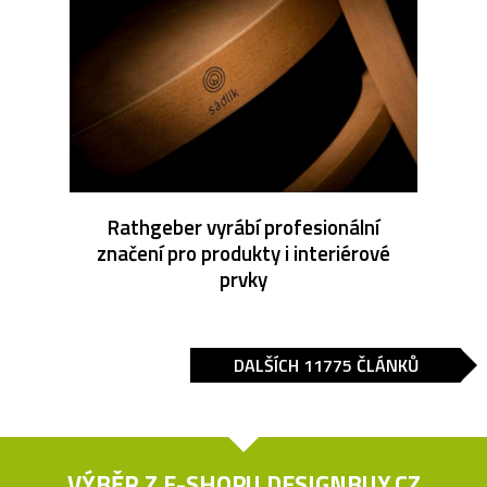
Rathgeber vyrábí profesionální
značení pro produkty i interiérové
prvky
DALŠÍCH 11775 ČLÁNKŮ
VÝBĚR Z E-SHOPU
DESIGNBUY.CZ