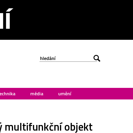
echnika
média
umění
 multifunkční objekt