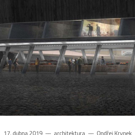
17. dubna 2019
––
architektura
––
Ondřej Krynek