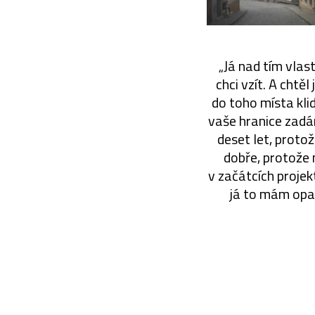
„Já nad tím vlas
chci vzít. A chtě
do toho místa kli
vaše hranice zadán
deset let, protož
dobře, protože 
v začátcích projek
já to mám opač