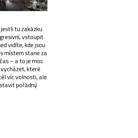
jestli tu zakázku
gresivní, vstoupit
d vidíte, kde jsou
e s místem stane za
 čas – a to je moc
 vycházet, které
l víc volnosti, ale
ostavit pořádný