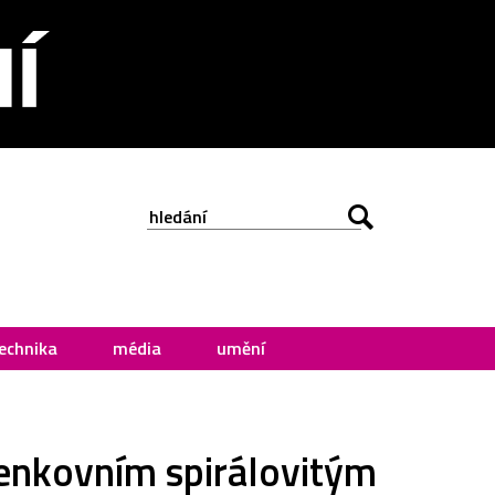
echnika
média
umění
venkovním spirálovitým