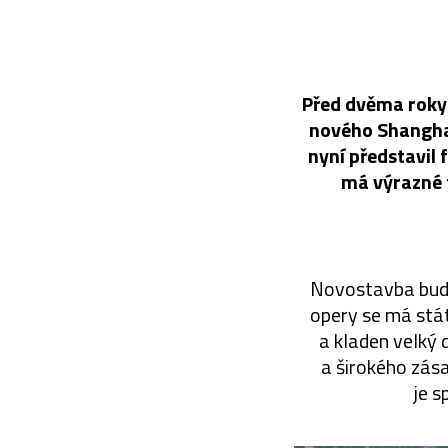
Před dvěma roky 
nového Shanghai
nyní představil
má výrazné 
Novostavba bude
opery se má stát
a kladen velký 
a širokého zása
je s