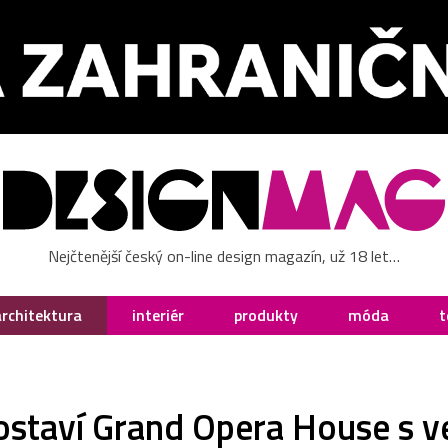
Nejčtenější český on-line design magazín, už 18 let…
architektura
interiér
produkty
móda
t
ostaví Grand Opera House s 