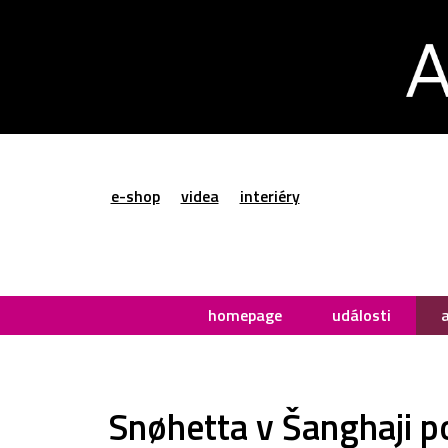
e-shop
videa
interiéry
homepage
události
Snøhetta v Šanghaji p