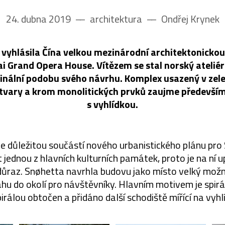
24. dubna 2019
––
architektura
––
Ondřej Krynek
vyhlásila Čína velkou mezinárodní architektonicko
 Grand Opera House. Vítězem se stal norský ateliér
 finální podobu svého návrhu. Komplex usazený v zele
tvary a krom monolitických prvků zaujme předevší
s vyhlídkou.
 důležitou součástí nového urbanistického plánu pro
 jednou z hlavních kulturních památek, proto je na ní 
důraz. Snøhetta navrhla budovu jako místo velký mož
hu do okolí pro návštěvníky. Hlavním motivem je spir
pirálou obtočen a přidáno další schodiště mířící na vyhl