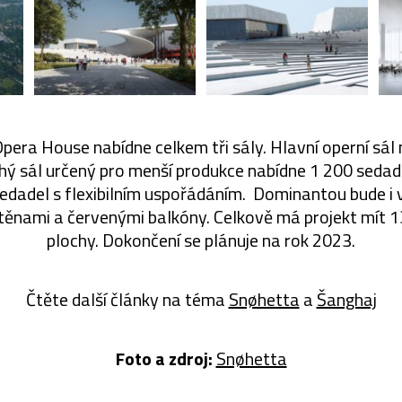
era House nabídne celkem tři sály. Hlavní operní sál
hý sál určený pro menší produkce nabídne 1 200 sedade
edadel s flexibilním uspořádáním. Dominantou bude i 
těnami a červenými balkóny. Celkově má projekt mít 
plochy. Dokončení se plánuje na rok 2023.
Čtěte další články na téma
Snøhetta
a
Šanghaj
Foto a zdroj:
Snøhetta