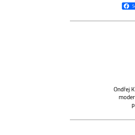
Ondřej K
modern
p