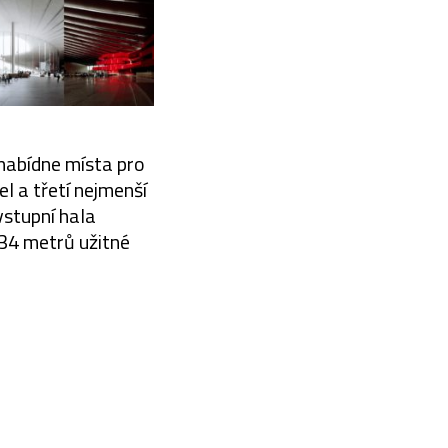
 nabídne místa pro
l a třetí nejmenší
vstupní hala
134 metrů užitné