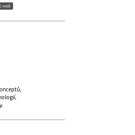
konceptů,
ologií,
y.