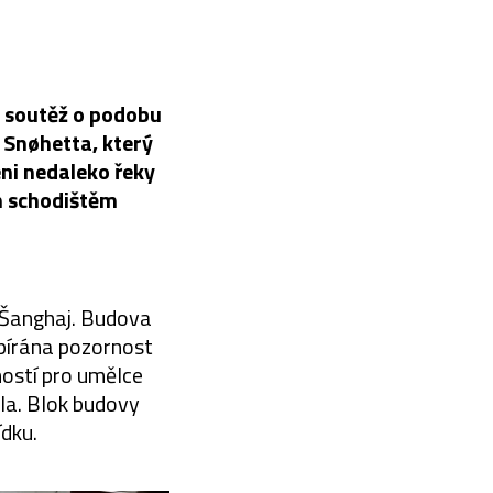
u soutěž o podobu
 Snøhetta, který
ni nedaleko řeky
m schodištěm
 Šanghaj. Budova
upírána pozornost
ností pro umělce
ála. Blok budovy
ídku.