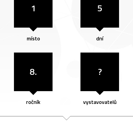
1
5
místo
dní
8.
?
ročník
vystavovatelů