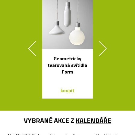
Geometricky
České
tvarovaná svítidla
minimalisti
Form
skleněné v
Seven
koupit
koupit
VYBRANÉ AKCE Z
KALENDÁŘE