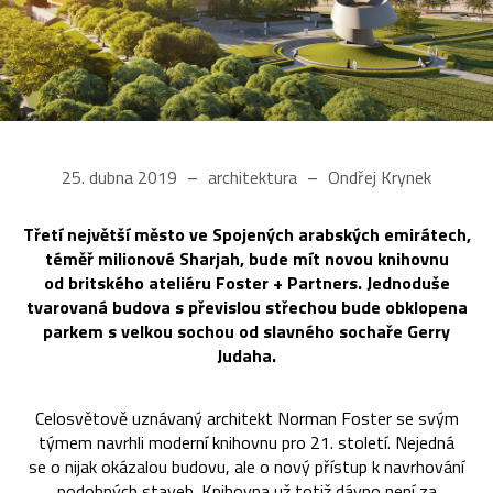
25. dubna 2019
architektura
Ondřej Krynek
Třetí největší město ve Spojených arabských emirátech,
téměř milionové Sharjah, bude mít novou knihovnu
od britského ateliéru Foster + Partners. Jednoduše
tvarovaná budova s převislou střechou bude obklopena
parkem s velkou sochou od slavného sochaře Gerry
Judaha.
Celosvětově uznávaný architekt Norman Foster se svým
týmem navrhli moderní knihovnu pro 21. století. Nejedná
se o nijak okázalou budovu, ale o nový přístup k navrhování
podobných staveb. Knihovna už totiž dávno není za