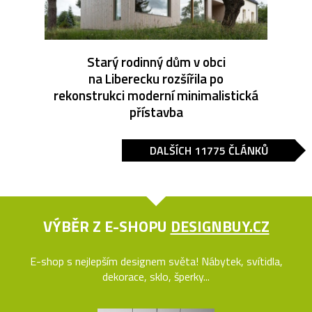
Starý rodinný dům v obci
na Liberecku rozšířila po
rekonstrukci moderní minimalistická
přístavba
DALŠÍCH 11775 ČLÁNKŮ
VÝBĚR Z E-SHOPU
DESIGNBUY.CZ
E-shop s nejlepším designem světa! Nábytek, svítidla,
dekorace, sklo, šperky...