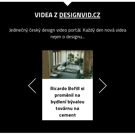
VIDEA Z
DESIGNVID.CZ
Jedinečný český design video portál. Každý den nová videa
nejen o designu...
Ricardo Bofill si
Přichází ten
proměnil na
propracovan
bydlení bývalou
elektronic
továrnu na
zápisník
cement
reMarkable