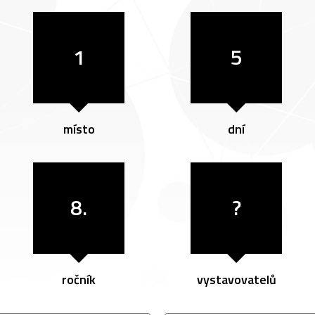
1
5
místo
dní
8.
?
ročník
vystavovatelů