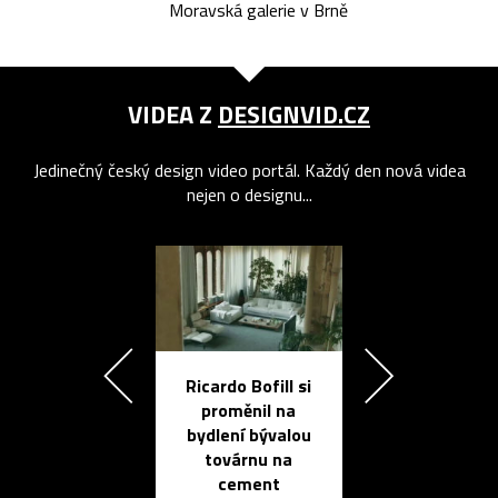
Moravská galerie v Brně
VIDEA Z
DESIGNVID.CZ
Jedinečný český design video portál. Každý den nová videa
nejen o designu...
Ricardo Bofill si
Přichází ten
proměnil na
propracovan
bydlení bývalou
elektronic
továrnu na
zápisník
cement
reMarkable