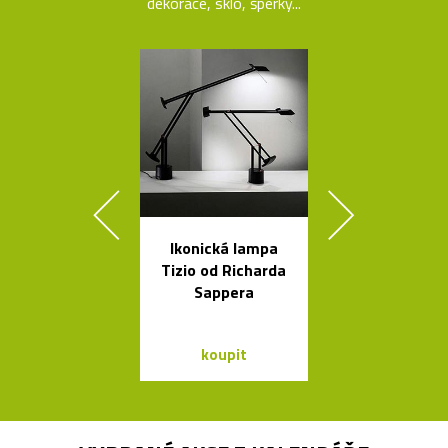
dekorace, sklo, šperky...
Ikonická lampa
Česká porcel
Tizio od Richarda
miska ve tv
Sappera
loďky
koupit
koupit