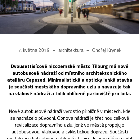
7. května 2019
architektura
Ondřej Krynek
Dvousettisícové nizozemské město Tilburg má nové
autobusové nádraží od místního architektonického
ateliéru Cepezed. Minimalistická a opticky lehká stavba
je součástí městského dopravního uzlu a navazuje tak
na vlakové nádraží a tolik oblíbené parkoviště pro kola.
Nové autobusové nádraží vyrostlo přibližně v místech, kde
se nacházelo původní. Obnova nádraží je třetinou celkové
revitalizace dopravního uzlu, jenž ve městě propojuje
autobusovou, vlakovou a cyklistickou dopravu. Součástí
revitalizace byla obnova vlakové stanice, kterou dříve navrhl