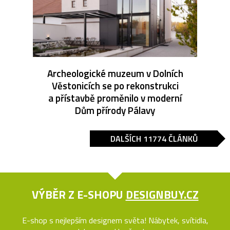
Archeologické muzeum v Dolních
Věstonicích se po rekonstrukci
a přístavbě proměnilo v moderní
Dům přírody Pálavy
DALŠÍCH 11774 ČLÁNKŮ
VÝBĚR Z E-SHOPU
DESIGNBUY.CZ
E-shop s nejlepším designem světa! Nábytek, svítidla,