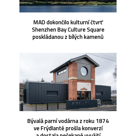
MAD dokončilo kulturní čtvrť
Shenzhen Bay Culture Square
poskládanou z bílých kamenů
Bývalá parní vodárna z roku 1874
ve Frýdlantě prošla konverzí
a dostala nečekané využití