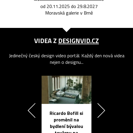
od 20.11.2025 do 29.8.2027
Moravská galerie v Brně
VIDEA Z
DESIGNVID.CZ
Jedinečný český design video portál. Každý den nová videa
nejen o designu...
Ricardo Bofill si
Přichází ten
proměnil na
propracovan
bydlení bývalou
elektronic
továrnu na