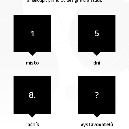
a nakoupit přímo od designérů a studií.
1
5
místo
dní
8.
?
ročník
vystavovatelů