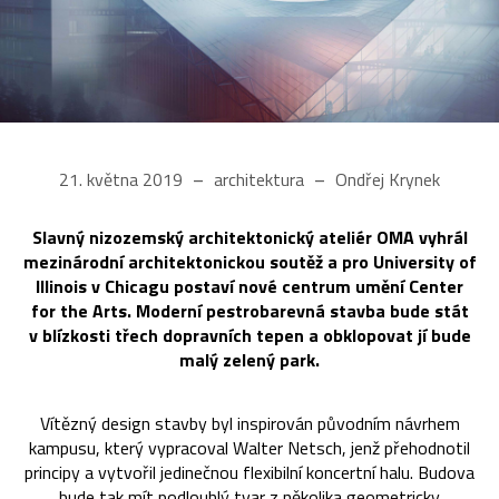
21. května 2019
architektura
Ondřej Krynek
Slavný nizozemský architektonický ateliér OMA vyhrál
mezinárodní architektonickou soutěž a pro University of
Illinois v Chicagu postaví nové centrum umění Center
for the Arts. Moderní pestrobarevná stavba bude stát
v blízkosti třech dopravních tepen a obklopovat jí bude
malý zelený park.
Vítězný design stavby byl inspirován původním návrhem
kampusu, který vypracoval Walter Netsch, jenž přehodnotil
principy a vytvořil jedinečnou flexibilní koncertní halu. Budova
bude tak mít podlouhlý tvar z několika geometricky