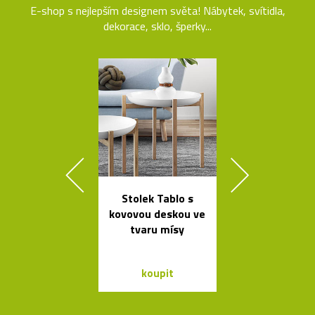
E-shop s nejlepším designem světa! Nábytek, svítidla,
dekorace, sklo, šperky...
Stolek Tablo s
Ručně vyráb
kovovou deskou ve
stolička Stool
tvaru mísy
roku 193
koupit
koupit