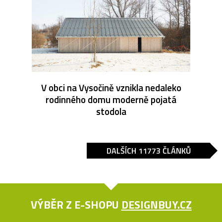
V obci na Vysočině vznikla nedaleko
rodinného domu moderně pojatá
stodola
DALŠÍCH 11773 ČLÁNKŮ
VÝBĚR Z E-SHOPU
DESIGNBUY.CZ