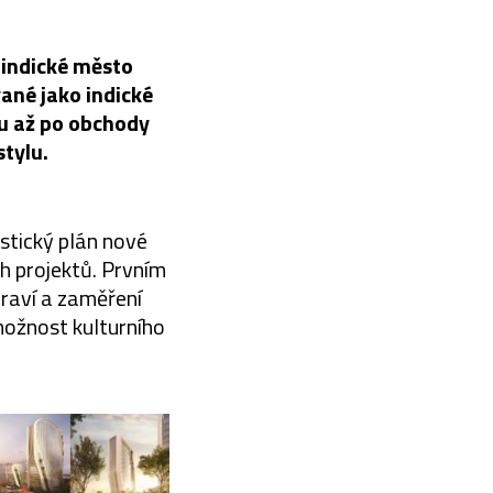
 indické město
ané jako indické
ru až po obchody
stylu.
istický plán nové
h projektů. Prvním
draví a zaměření
 možnost kulturního