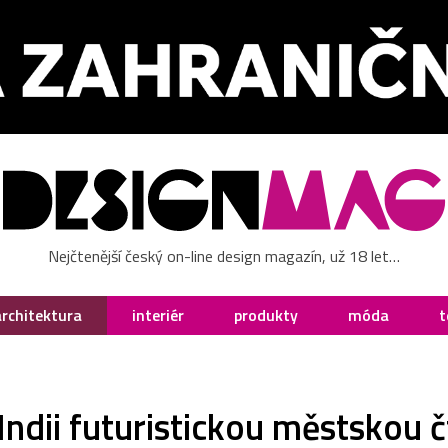
Nejčtenější český on-line design magazín, už 18 let…
architektura
interiér
produkty
móda
t
ndii futuristickou městskou 