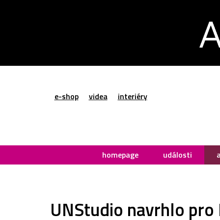
e-shop
videa
interiéry
homepage
události
UNStudio navrhlo pro I