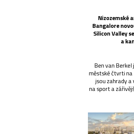
Nizozemské ar
Bangalore novou
Silicon Valley 
a kan
Ben van Berkel j
městské čtvrti na
jsou zahrady a 
na sport a zářivěj