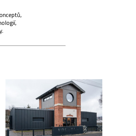
konceptů,
ologií,
y.