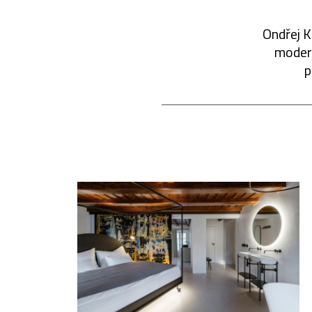
Ondřej K
modern
p