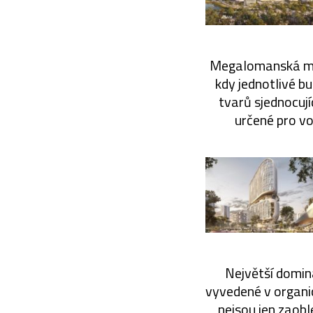
Megalomanská měst
kdy jednotlivé b
tvarů sjednocují
určené pro vo
Největší domin
vyvedené v organi
nejsou jen zaobl