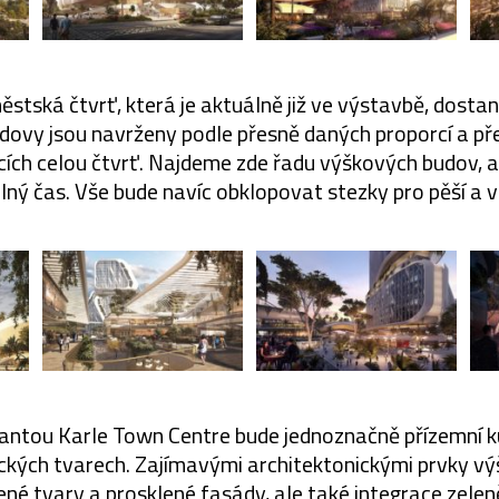
ská čtvrť, která je aktuálně již ve výstavbě, dostan
udovy jsou navrženy podle přesně daných proporcí a 
cích celou čtvrť. Najdeme zde řadu výškových budov, al
lný čas. Vše bude navíc obklopovat stezky pro pěší a v
antou Karle Town Centre bude jednoznačně přízemní k
ckých tvarech. Zajímavými architektonickými prvky v
ené tvary a prosklené fasády, ale také integrace zelen