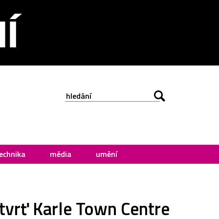
echnika
média
umění
čtvrť Karle Town Centre