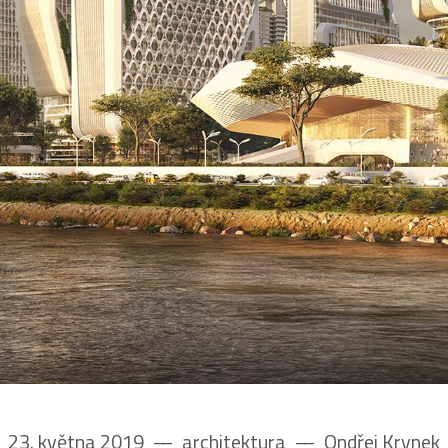
23. května 2019
––
architektura
––
Ondřej Krynek