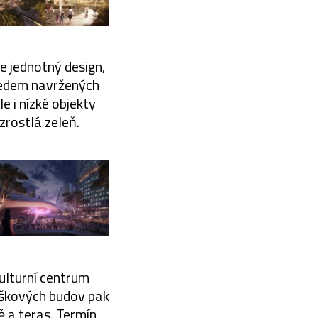
e jednotný design,
předem navržených
e i nízké objekty
zrostlá zeleň.
ulturní centrum
ýškových budov pak
ě a teras. Termín