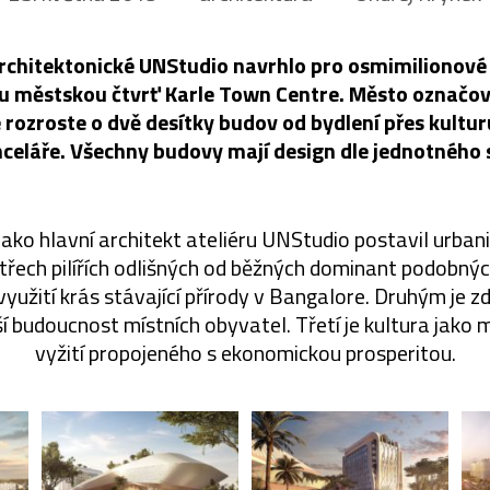
chitektonické UNStudio navrhlo pro osmimilionové
 městskou čtvrť Karle Town Centre. Město označov
se rozroste o dvě desítky budov od bydlení přes kultu
celáře. Všechny budovy mají design dle jednotného 
ako hlavní architekt ateliéru UNStudio postavil urban
 třech pilířích odlišných od běžných dominant podobnýc
využití krás stávající přírody v Bangalore. Druhým je z
ší budoucnost místních obyvatel. Třetí je kultura jako
vyžití propojeného s ekonomickou prosperitou.