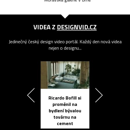
VIDEA Z
DESIGNVID.CZ
Jedinečný český design video portál. Každý den nová videa
nejen o designu...
Ricardo Bofill si
Přichází ten
proměnil na
propracovan
bydlení bývalou
elektronic
továrnu na
zápisník
cement
reMarkable