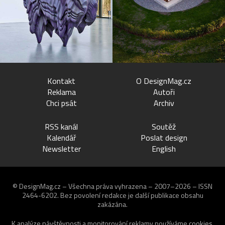
Kontakt
O DesignMag.cz
Reklama
Autoři
Chci psát
Archiv
RSS kanál
Soutěž
Kalendář
Poslat design
Newsletter
English
© DesignMag.cz – Všechna práva vyhrazena – 2007–2026 – ISSN
2464-6202.
Bez povolení redakce je další publikace obsahu
zakázána.
K analýze návštěvnosti a monitorování reklamy používáme
cookies
.