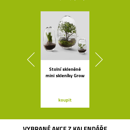
Stolní skleněné
Závěsná
mini skleníky Grow
bambuso
svítidla Bamb
dvou tvare
koupit
koupit
VYBRANÉ AKCE Z
KALENDÁŘE