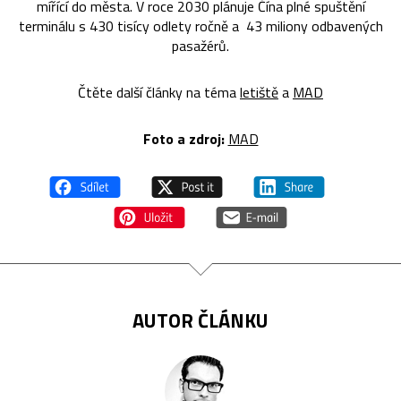
mířící do města. V roce 2030 plánuje Čína plné spuštění
terminálu s 430 tisícy odlety ročně a 43 miliony odbavených
pasažérů.
Čtěte další články na téma
letiště
a
MAD
Foto a zdroj:
MAD
AUTOR ČLÁNKU