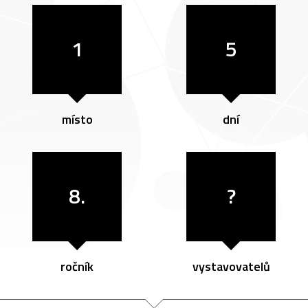
1
5
místo
dní
8.
?
ročník
vystavovatelů