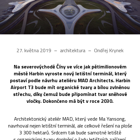
27. května 2019
architektura
Ondřej Krynek
Na severovýchodě Číny ve více jak pětimilionovém
městě Harbin vyroste nový letištní terminál, který
postaví podle návrhu ateliéru MAD Architects. Harbin
Airport T3 bude mít organické tvary a bílou zvlněnou
střechu, díky čemuž bude připomínat tvar sněhové
vločky. Dokončeno má být v roce 2030.
Architektonický ateliér MAD, který vede Ma Yansong,
navrhoval nejen letištní terminál, ale celkové řešení na ploše
3 300 hektarů. Srdcem tak bude samotné letiště
s organickými tvary doplnění o řadu letištních zařízení,