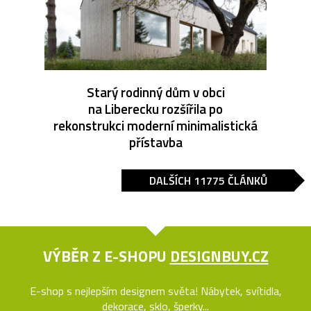
Starý rodinný dům v obci
na Liberecku rozšířila po
rekonstrukci moderní minimalistická
přístavba
DALŠÍCH 11775 ČLÁNKŮ
VÝBĚR Z E-SHOPU
DESIGNBUY.CZ
E-shop s nejlepším designem světa! Nábytek, svítidla,
dekorace, sklo, šperky...