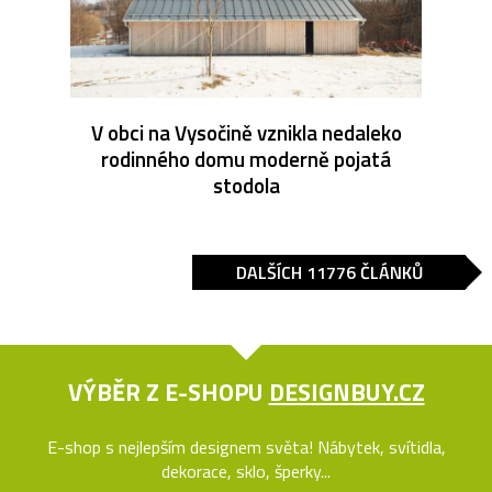
V obci na Vysočině vznikla nedaleko
rodinného domu moderně pojatá
stodola
DALŠÍCH 11776 ČLÁNKŮ
VÝBĚR Z E-SHOPU
DESIGNBUY.CZ
E-shop s nejlepším designem světa! Nábytek, svítidla,
dekorace, sklo, šperky...