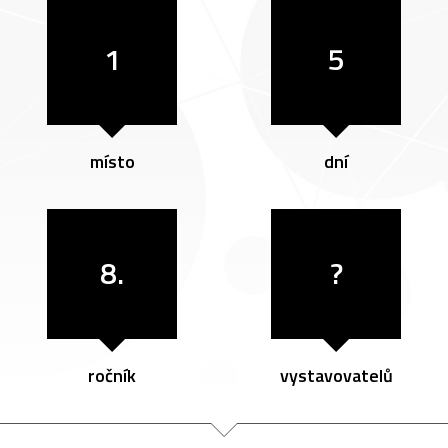
1
5
místo
dní
8.
?
ročník
vystavovatelů