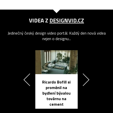
VIDEA Z
DESIGNVID.CZ
Jedinečný český design video portál. Každý den nová videa
nejen o designu...
Ricardo Bofill si
Přichází ten
proměnil na
propracovan
bydlení bývalou
elektronic
továrnu na
zápisník
cement
reMarkable