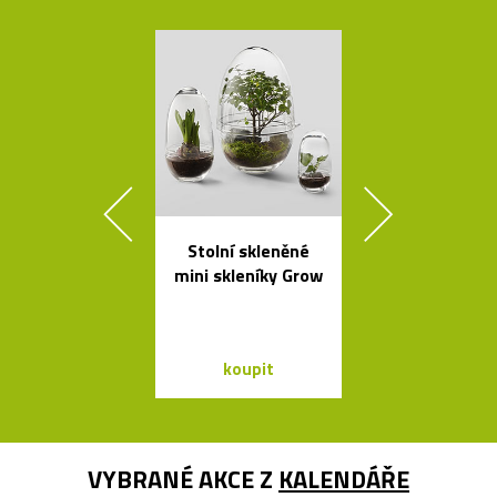
Stolní skleněné
Česká miska 
mini skleníky Grow
s ukrytý
srdečním tv
koupit
koupit
VYBRANÉ AKCE Z
KALENDÁŘE