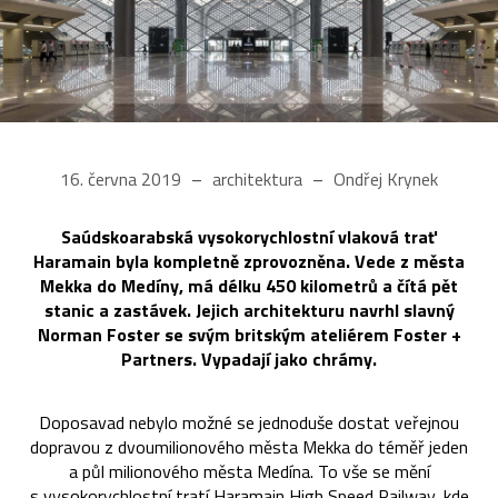
16. června 2019
architektura
Ondřej Krynek
Saúdskoarabská vysokorychlostní vlaková trať
Haramain byla kompletně zprovozněna. Vede z města
Mekka do Medíny, má délku 450 kilometrů a čítá pět
stanic a zastávek. Jejich architekturu navrhl slavný
Norman Foster se svým britským ateliérem Foster +
Partners. Vypadají jako chrámy.
Doposavad nebylo možné se jednoduše dostat veřejnou
dopravou z dvoumilionového města Mekka do téměř jeden
a půl milionového města Medína. To vše se mění
s vysokorychlostní tratí Haramain High Speed Railway, kde