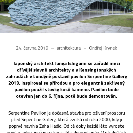
24. června 2019
architektura
Ondřej Krynek
Japonský architekt Junya Ishigami se zařadil mezi
dřívější slavné architekty a v Kensingtonských
zahradách v Londýně postavil pavilon Serpentine Gallery
2019. Inspiroval se přírodou a pro elegantně zakřivený
pavilon použil stovky kusů kamene. Pavilon bude
otevřen jen do 6. října, poté bude demontován.
Serpentine Pavilion je dočasná stavba pro oživení prostoru
před Sepentine Gallery, která vzniká od roku 2000, kdy ji
poprvé navrhla Zaha Hadid. Od té doby každé léto vyroste
nový pavilon, jenž je na konci léta demontován. V předešlých