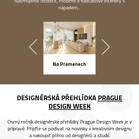
Navrhujeme osobité, moderní a nadčasové interiéry s
nápadem...
náměstí Na Ba
Na Pramenech
DESIGNÉRSKÁ PŘEHLÍDKA
PRAGUE
DESIGN WEEK
Osmý ročník designérské přehlídky Prague Design Week je v
přípravě. Přijďte se podívat na novinky v kreativním designu
a nakoupit přímo od designérů a studií.