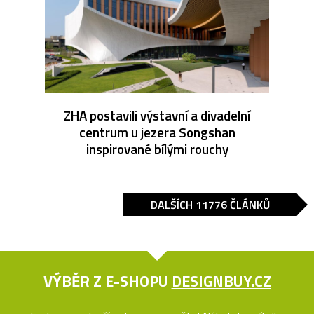
ZHA postavili výstavní a divadelní
centrum u jezera Songshan
inspirované bílými rouchy
DALŠÍCH 11776 ČLÁNKŮ
VÝBĚR Z E-SHOPU
DESIGNBUY.CZ