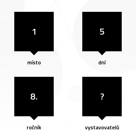
1
5
místo
dní
8.
?
ročník
vystavovatelů