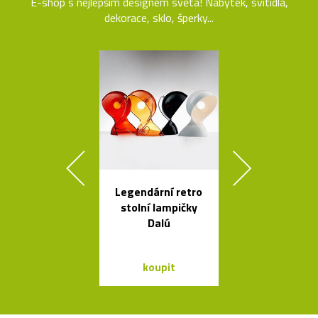
E-shop s nejlepším designem světa! Nábytek, svítidla,
dekorace, sklo, šperky...
Legendární retro
Mramorové s
stolní lampičky
a polstrov
Dalú
lavičky Po
koupit
koupit