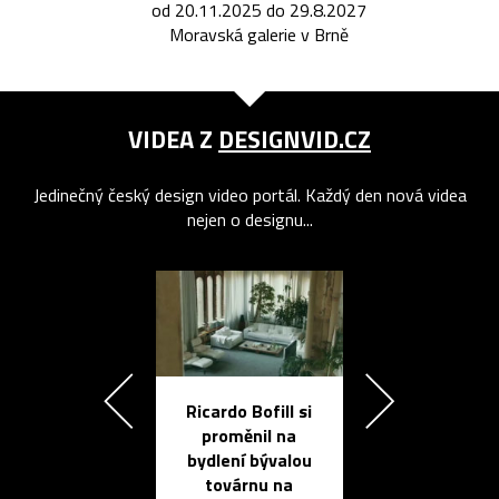
od 20.11.2025 do 29.8.2027
Moravská galerie v Brně
VIDEA Z
DESIGNVID.CZ
Jedinečný český design video portál. Každý den nová videa
nejen o designu...
Ricardo Bofill si
Přichází ten
proměnil na
propracovan
bydlení bývalou
elektronic
továrnu na
zápisník