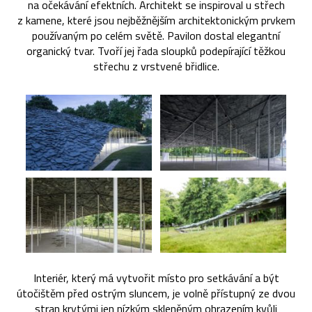
na očekávání efektních. Architekt se inspiroval u střech
z kamene, které jsou nejběžnějším architektonickým prvkem
používaným po celém světě. Pavilon dostal elegantní
organický tvar. Tvoří jej řada sloupků podepírající těžkou
střechu z vrstvené břidlice.
Interiér, který má vytvořit místo pro setkávání a být
útočištěm před ostrým sluncem, je volně přístupný ze dvou
stran krytými jen nízkým skleněným ohrazením kvůli