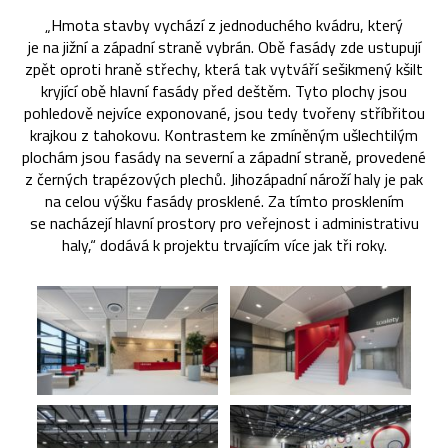
„Hmota stavby vychází z jednoduchého kvádru, který
je na jižní a západní straně vybrán. Obě fasády zde ustupují
zpět oproti hraně střechy, která tak vytváří sešikmený kšilt
kryjící obě hlavní fasády před deštěm. Tyto plochy jsou
pohledově nejvíce exponované, jsou tedy tvořeny stříbřitou
krajkou z tahokovu. Kontrastem ke zmíněným ušlechtilým
plochám jsou fasády na severní a západní straně, provedené
z černých trapézových plechů. Jihozápadní nároží haly je pak
na celou výšku fasády prosklené. Za tímto prosklením
se nacházejí hlavní prostory pro veřejnost i administrativu
haly,“ dodává k projektu trvajícím více jak tři roky.