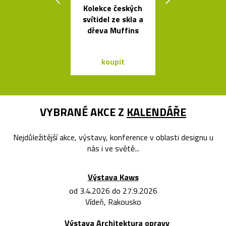
Kolekce českých
Židle a stol
svítidel ze skla a
kolekce I
dřeva Muffins
Between 
&Traditio
koupit
koupit
VYBRANÉ AKCE Z
KALENDÁŘE
Nejdůležitější akce, výstavy, konference v oblasti designu u
nás i ve světě...
Výstava Kaws
od 3.4.2026 do 27.9.2026
Vídeň, Rakousko
Výstava Architektura opravy