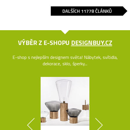
DALŠÍCH 11778 ČLÁNKŮ
VÝBĚR Z E-SHOPU
DESIGNBUY.CZ
E-shop s nejlepším designem světa! Nábytek, svítidla,
dekorace, sklo, šperky...