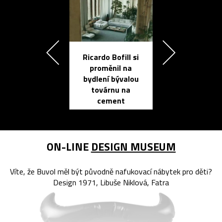
Ricardo Bofill si
Přichází ten
proměnil na
propracovan
bydlení bývalou
elektronic
továrnu na
zápisník
cement
reMarkable
ON-LINE
DESIGN MUSEUM
Víte, že Buvol měl být původně nafukovací nábytek pro děti?
Design 1971, Libuše Niklová, Fatra