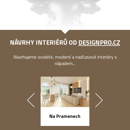
NÁVRHY INTERIÉRŮ OD
DESIGNPRO.CZ
Navrhujeme osobité, moderní a nadčasové interiéry s
nápadem...
náměstí Na Ba
Na Pramenech