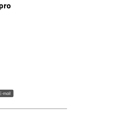
pro
h