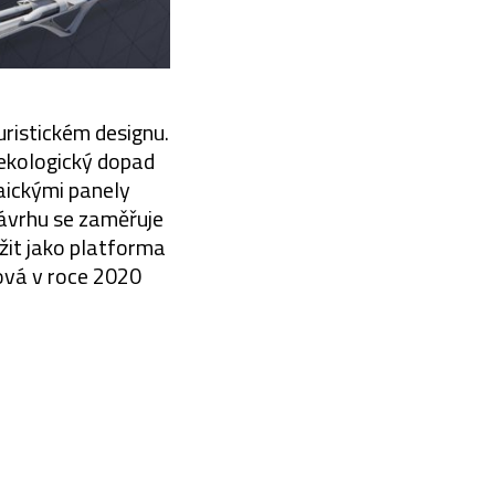
uristickém designu.
 ekologický dopad
aickými panely
návrhu se zaměřuje
žit jako platforma
tová v roce 2020