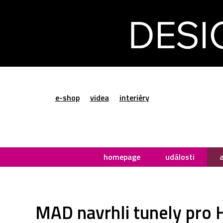
e-shop
videa
interiéry
homepage
události
MAD navrhli tunely pro 