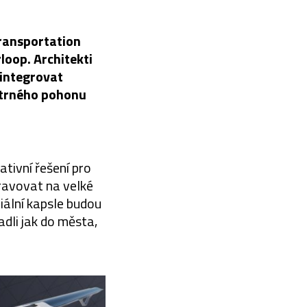
Transportation
loop. Architekti
 integrovat
větrného pohonu
tivní řešení pro
ravovat na velké
iální kapsle budou
adli jak do města,