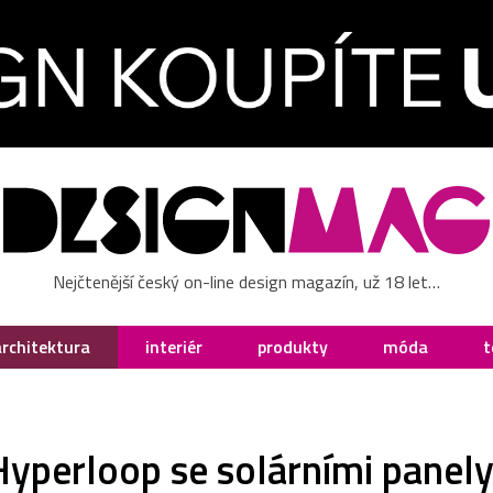
Nejčtenější český on-line design magazín, už 18 let…
architektura
interiér
produkty
móda
t
Hyperloop se solárními panel