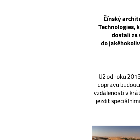
Čínský archit
Technologies, k
dostali za
do jakéhokoliv
Už od roku 2013
dopravu budoucn
vzdálenosti v krá
jezdit speciálním