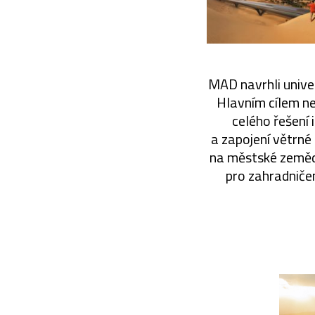
MAD navrhli univer
Hlavním cílem ne
celého řešení
a zapojení větrné
na městské zemědě
pro zahradničen