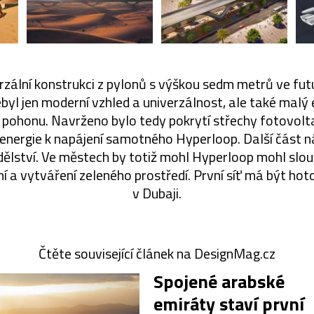
zální konstrukci z pylonů s výškou sedm metrů ve fut
byl jen moderní vzhled a univerzálnost, ale také malý
 i pohonu. Navrženo bylo tedy pokrytí střechy fotovolt
 energie k napájení samotného Hyperloop. Další část 
lství. Ve městech by totiž mohl Hyperloop mohl slou
í a vytváření zeleného prostředí. První síť má být ho
v Dubaji.
Čtěte související článek na DesignMag.cz
Spojené arabské
emiráty staví první