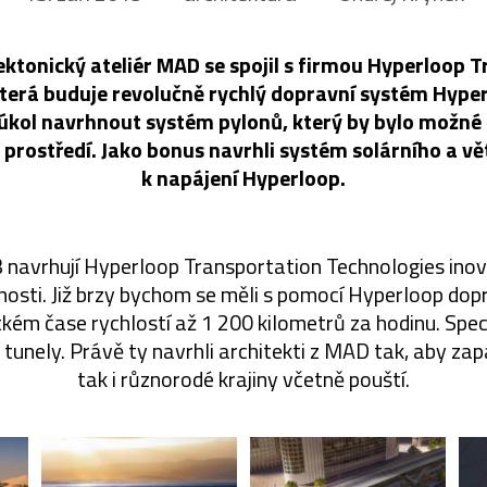
ektonický ateliér MAD se spojil s firmou Hyperloop 
terá buduje revolučně rychlý dopravní systém Hyper
 úkol navrhnout systém pylonů, který by bylo možné
 prostředí. Jako bonus navrhli systém solárního a 
k napájení Hyperloop.
 navrhují Hyperloop Transportation Technologies inova
osti. Již brzy bychom se měli s pomocí Hyperloop dop
tkém čase rychlostí až 1 200 kilometrů za hodinu. Spec
i tunely. Právě ty navrhli architekti z MAD tak, aby zap
tak i různorodé krajiny včetně pouští.