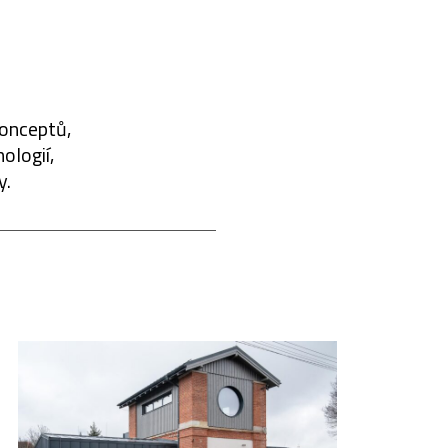
konceptů,
ologií,
y.