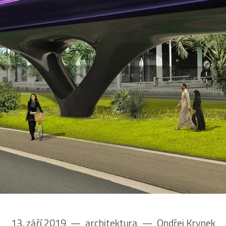
13. září 2019
––
architektura
––
Ondřej Krynek