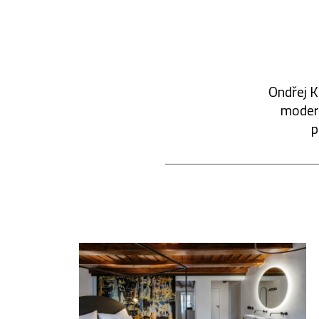
Ondřej K
modern
p