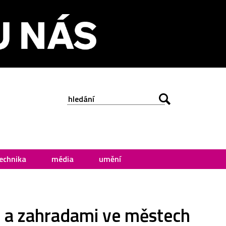
echnika
média
umění
y a zahradami ve městech