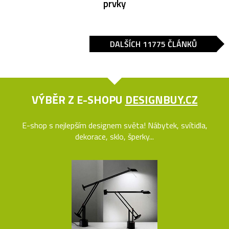
prvky
DALŠÍCH 11775 ČLÁNKŮ
VÝBĚR Z E-SHOPU
DESIGNBUY.CZ
E-shop s nejlepším designem světa! Nábytek, svítidla,
dekorace, sklo, šperky...