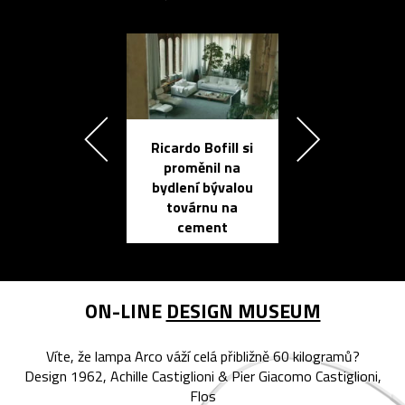
Ricardo Bofill si
Přichází ten
proměnil na
propracovan
bydlení bývalou
elektronic
továrnu na
zápisník
cement
reMarkable
ON-LINE
DESIGN MUSEUM
Víte, že lampa Arco váží celá přibližně 60 kilogramů?
Design 1962, Achille Castiglioni & Pier Giacomo Castiglioni,
Flos