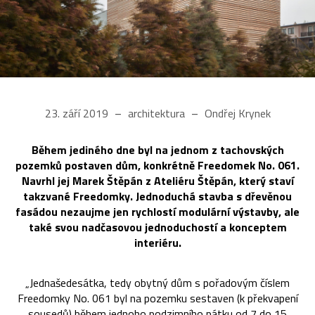
23. září 2019
architektura
Ondřej Krynek
Během jediného dne byl na jednom z tachovských
pozemků postaven dům, konkrétně Freedomek No. 061.
Navrhl jej Marek Štěpán z Ateliéru Štěpán, který staví
takzvané Freedomky. Jednoduchá stavba s dřevěnou
fasádou nezaujme jen rychlostí modulární výstavby, ale
také svou nadčasovou jednoduchostí a konceptem
interiéru.
„Jednašedesátka, tedy obytný dům s pořadovým číslem
Freedomky No. 061 byl na pozemku sestaven (k překvapení
sousedů) během jednoho podzimního pátku od 7 do 15