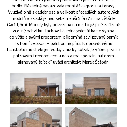
hodin. Následně navazovala montáž carportu a terasy.
Využívá plně skladebnost a velikost předešlých autorových
modulů a skládá je nad sebe menší S (4x7m) na větší M
(4×11,5m). Moduly byly přivezeny na místo již plně zařízené
včetně nábytku. Tachovská jednašedesátka se vypíná
do výše a svými proporcemi připomíná stylizovaný parník
i s horní terasou – palubou na přídi. K opravdovému
hausbótu mu chybí jen voda, v níž by kotvil. Je vůbec prvním
patrovým freedomkem u nás a má speciální autorem
signovaný štítek,“ uvádí architekt Marek Štěpán.