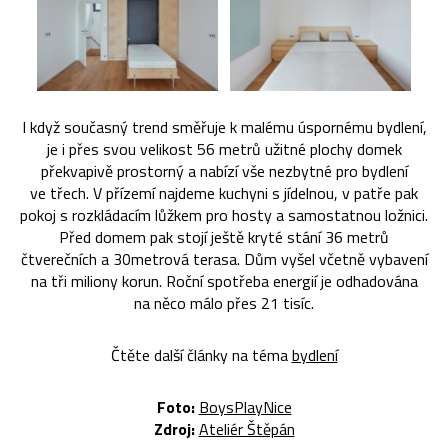
I když současný trend směřuje k malému úspornému bydlení,
je i přes svou velikost 56 metrů užitné plochy domek
překvapivě prostorný a nabízí vše nezbytné pro bydlení
ve třech. V přízemí najdeme kuchyni s jídelnou, v patře pak
pokoj s rozkládacím lůžkem pro hosty a samostatnou ložnici.
Před domem pak stojí ještě kryté stání 36 metrů
čtverečních a 30metrová terasa. Dům vyšel včetně vybavení
na tři miliony korun. Roční spotřeba energií je odhadována
na něco málo přes 21 tisíc.
Čtěte další články na téma
bydlení
Foto:
BoysPlayNice
Zdroj:
Ateliér Štěpán