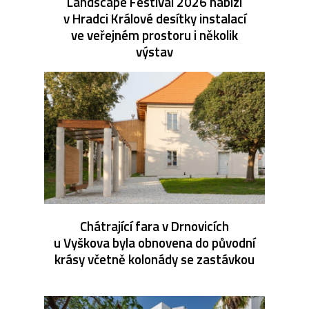
Landscape Festival 2026 nabízí
v Hradci Králové desítky instalací
ve veřejném prostoru i několik
výstav
Chátrající fara v Drnovicích
u Vyškova byla obnovena do původní
krásy včetně kolonády se zastávkou