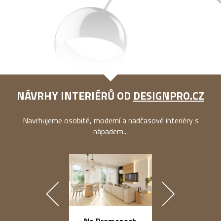
NÁVRHY INTERIÉRŮ OD
DESIGNPRO.CZ
Navrhujeme osobité, moderní a nadčasové interiéry s
nápadem...
náměstí Na Ba
Na Pramenech