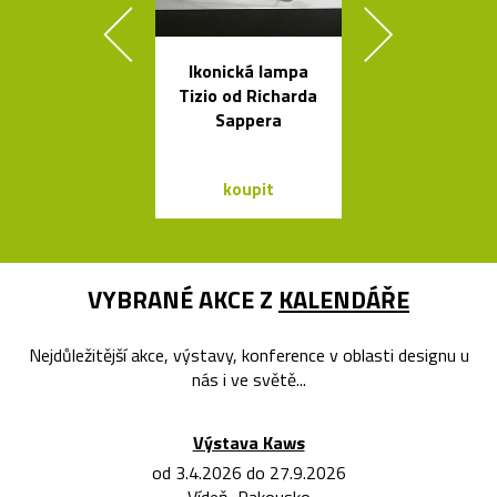
Ikonická lampa
Ručně fouk
Tizio od Richarda
skleněné kar
Sappera
křišťálovou k
koupit
koupit
VYBRANÉ AKCE Z
KALENDÁŘE
Nejdůležitější akce, výstavy, konference v oblasti designu u
nás i ve světě...
Výstava Kaws
od 3.4.2026 do 27.9.2026
Vídeň, Rakousko