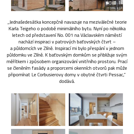
„Jednašedesátka koncepčně navazuje na meziválečné teorie
Karla Teigeho o podobě minimálního bytu. Nyní po několika
letech od představení No. 001 na Václavském náměstí
nachází inspiraci v patrových baťovských čtvrt –
a půldomcích ve Zlíně. Inspirací mi bylo přespání v jednom
půldomku ve Zlíně. K baťovským domkům se přibližuje svým
měřítkem i způsobem organizování vnitřního prostoru. Prací
se členěním fasády a proporcemi okenních otvorů pak může
připomínat Le Corbusierovy domy v obytné čtvrti Pessac,“
dodává.