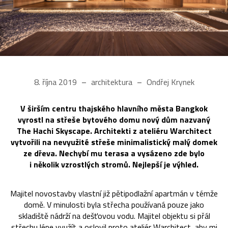
8. října 2019
architektura
Ondřej Krynek
V širším centru thajského hlavního města Bangkok
vyrostl na střeše bytového domu nový dům nazvaný
The Hachi Skyscape. Architekti z ateliéru Warchitect
vytvořili na nevyužité střeše minimalistický malý domek
ze dřeva. Nechybí mu terasa a vysázeno zde bylo
i několik vzrostlých stromů. Nejlepší je výhled.
Majitel novostavby vlastní již pětipodlažní apartmán v témže
domě. V minulosti byla střecha používaná pouze jako
skladiště nádrží na dešťovou vodu. Majitel objektu si přál
střechu lépe využít a oslovil proto ateliér Warchitect, aby mi