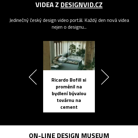
VIDEA Z
DESIGNVID.CZ
Jedinečný český design video portál. Každý den nová videa
nejen o designu...
Ricardo Bofill si
Přichází ten
proměnil na
propracovan
bydlení bývalou
elektronic
továrnu na
zápisník
cement
reMarkable
ON-LINE
DESIGN MUSEUM