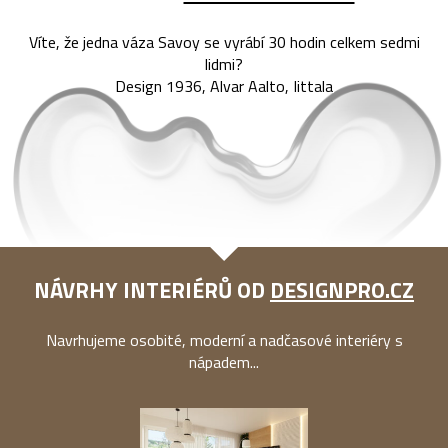
Víte, že jedna váza Savoy se vyrábí 30 hodin celkem sedmi
lidmi?
Design 1936, Alvar Aalto, Iittala
NÁVRHY INTERIÉRŮ OD
DESIGNPRO.CZ
Navrhujeme osobité, moderní a nadčasové interiéry s
nápadem...