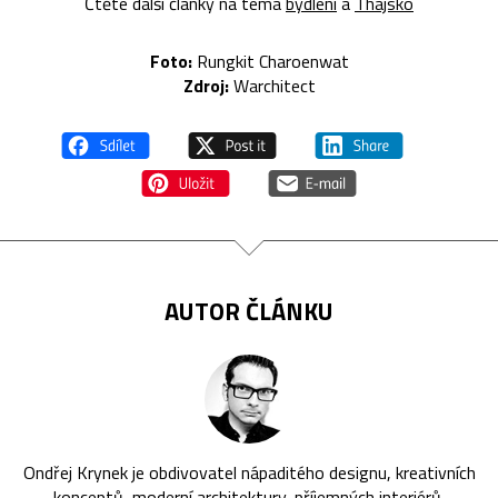
Čtěte další články na téma
bydlení
a
Thajsko
Foto:
Rungkit Charoenwat
Zdroj:
Warchitect
AUTOR ČLÁNKU
Ondřej Krynek je obdivovatel nápaditého designu, kreativních
konceptů, moderní architektury, příjemných interiérů,