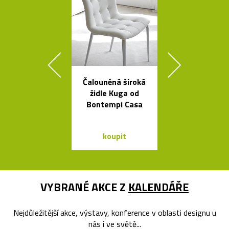
Čalouněná široká
Český set ka
židle Kuga od
se sklenic
Bontempi Casa
Ondine
koupit
koupit
VYBRANÉ AKCE Z
KALENDÁŘE
Nejdůležitější akce, výstavy, konference v oblasti designu u
nás i ve světě...