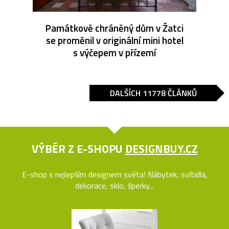
Památkově chráněný dům v Žatci
se proměnil v originální mini hotel
s výčepem v přízemí
DALŠÍCH 11778 ČLÁNKŮ
VÝBĚR Z E-SHOPU
DESIGNBUY.CZ
E-shop s nejlepším designem světa! Nábytek, svítidla,
dekorace, sklo, šperky...