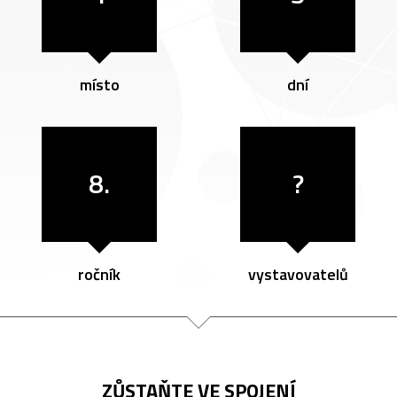
místo
dní
8.
?
ročník
vystavovatelů
ZŮSTAŇTE VE SPOJENÍ