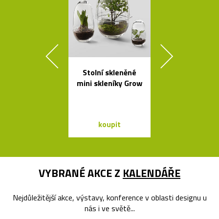
Stolní skleněné
Ikonická la
mini skleníky Grow
Tizio od Ric
Sappera
koupit
koupit
VYBRANÉ AKCE Z
KALENDÁŘE
Nejdůležitější akce, výstavy, konference v oblasti designu u
nás i ve světě...