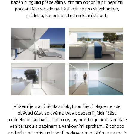
bazén fungující především v zimním období a při nepřízni
počasí. Dále se zde nachází ložnice pro služebnictvo,
prádelna, koupelna a technická místnost.
Přízemí je tradičně hlavní obytnou částí. Najdeme zde
obývací část se dvěma typy posezení, jídelní část
a oddělenou kuchyni. Tento obytný prostor je protažen dále
ven terasou s bazénem a venkovními sprchami. Z tohoto
podlaží je pak přístup k šesti parkovacím místům a na malé