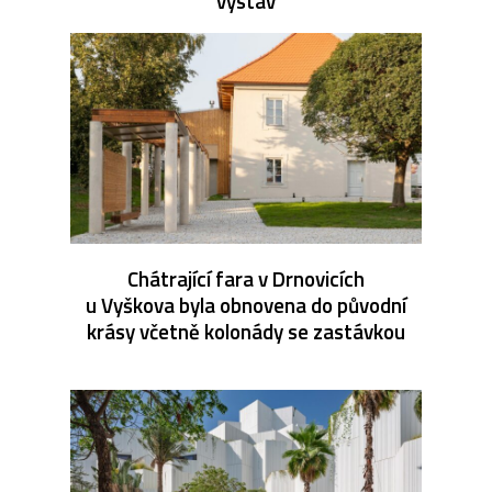
výstav
Chátrající fara v Drnovicích
u Vyškova byla obnovena do původní
krásy včetně kolonády se zastávkou