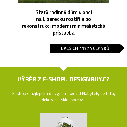
Starý rodinný dům v obci
na Liberecku rozšířila po
rekonstrukci moderní minimalistická
přístavba
DALŠÍCH 11774 ČLÁNKŮ
VÝBĚR Z E-SHOPU
DESIGNBUY.CZ
E-shop s nejlepším designem světa! Nábytek, svítidla,
dekorace, sklo, šperky...