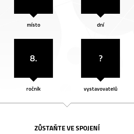
místo
dní
8.
?
ročník
vystavovatelů
ZŮSTAŇTE VE SPOJENÍ