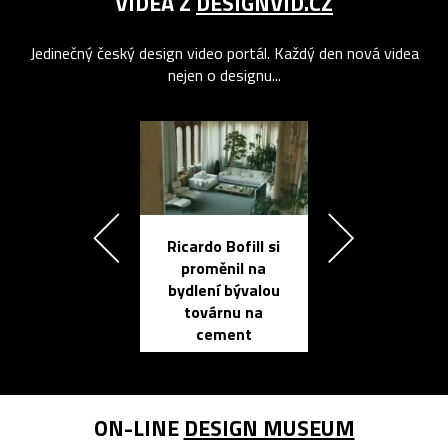
VIDEA Z
DESIGNVID.CZ
Jedinečný český design video portál. Každý den nová videa
nejen o designu...
Ricardo Bofill si
Přichází ten
proměnil na
propracovan
bydlení bývalou
elektronic
továrnu na
zápisník
cement
reMarkable
ON-LINE
DESIGN MUSEUM