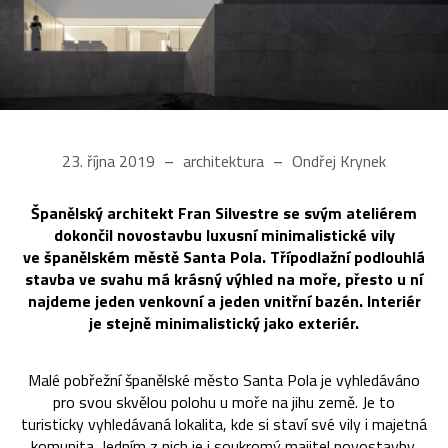
23. října 2019
architektura
Ondřej Krynek
Španělský architekt Fran Silvestre se svým ateliérem
dokončil novostavbu luxusní minimalistické vily
ve španělském městě Santa Pola. Třípodlažní podlouhlá
stavba ve svahu má krásný výhled na moře, přesto u ní
najdeme jeden venkovní a jeden vnitřní bazén. Interiér
je stejně minimalistický jako exteriér.
Malé pobřežní španělské město Santa Pola je vyhledáváno
pro svou skvělou polohu u moře na jihu země. Je to
turisticky vyhledávaná lokalita, kde si staví své vily i majetná
komunita. Jedním z nich je i soukromý majitel novostavby,