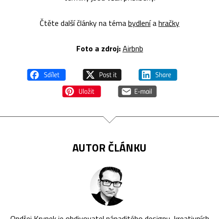
Čtěte další články na téma
bydlení
a
hračky
Foto a zdroj:
Airbnb
AUTOR ČLÁNKU
Ondřej Krynek je obdivovatel nápaditého designu, kreativních