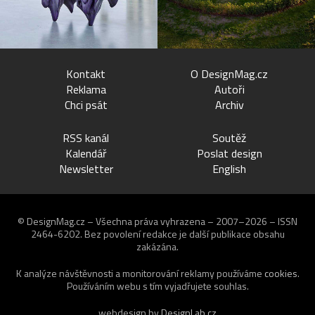
Kontakt
O DesignMag.cz
Reklama
Autoři
Chci psát
Archiv
RSS kanál
Soutěž
Kalendář
Poslat design
Newsletter
English
© DesignMag.cz – Všechna práva vyhrazena – 2007–2026 – ISSN
2464-6202.
Bez povolení redakce je další publikace obsahu
zakázána.
K analýze návštěvnosti a monitorování reklamy používáme
cookies
.
Používáním webu s tím vyjadřujete souhlas.
webdesign by
DesignLab.cz