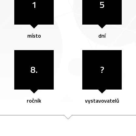
1
5
místo
dní
8.
?
ročník
vystavovatelů