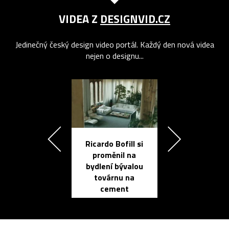
VIDEA Z
DESIGNVID.CZ
Jedinečný český design video portál. Každý den nová videa
nejen o designu...
Ricardo Bofill si
Přichází ten
proměnil na
propracovan
bydlení bývalou
elektronic
továrnu na
zápisník
cement
reMarkable