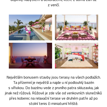
z venčí.
Největším bonusem stavby jsou terasy na všech podlažích.
Ta přízemní je největší a najde u ní podlouhlý bazén
s vířivkou. Do bazénu vede z prvního patra skluzavka, jak
jinak než růžová. Růžové je zde vše od venkovních slunečníků
přes koberec na relaxační terase ve druhém patře až po
stolní tenis či miniaturní hřiště.