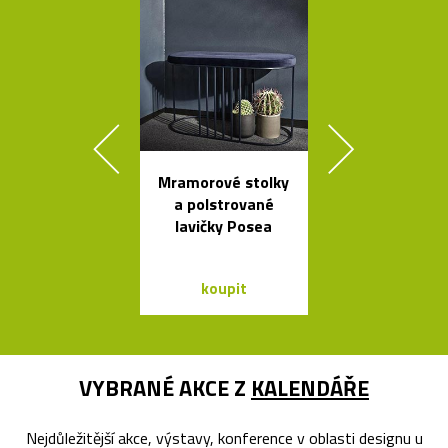
Mramorové stolky
Prémiové ita
a polstrované
polstrova
lavičky Posea
postele o
Bontempi Le
Design
koupit
koupit
VYBRANÉ AKCE Z
KALENDÁŘE
Nejdůležitější akce, výstavy, konference v oblasti designu u