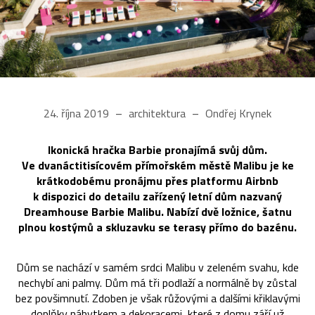
24. října 2019
architektura
Ondřej Krynek
Ikonická hračka Barbie pronajímá svůj dům.
Ve dvanáctitisícovém přímořském městě Malibu je ke
krátkodobému pronájmu přes platformu Airbnb
k dispozici do detailu zařízený letní dům nazvaný
Dreamhouse Barbie Malibu. Nabízí dvě ložnice, šatnu
plnou kostýmů a skluzavku se terasy přímo do bazénu.
Dům se nachází v samém srdci Malibu v zeleném svahu, kde
nechybí ani palmy. Dům má tři podlaží a normálně by zůstal
bez povšimnutí. Zdoben je však růžovými a dalšími křiklavými
doplňky nábytkem a dekoracemi, které z domu září už