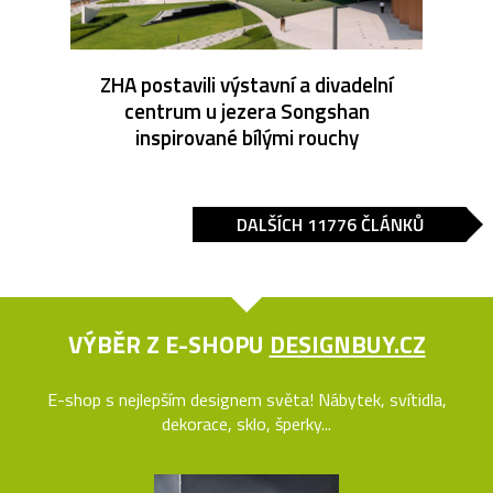
ZHA postavili výstavní a divadelní
centrum u jezera Songshan
inspirované bílými rouchy
DALŠÍCH 11776 ČLÁNKŮ
VÝBĚR Z E-SHOPU
DESIGNBUY.CZ
E-shop s nejlepším designem světa! Nábytek, svítidla,
dekorace, sklo, šperky...