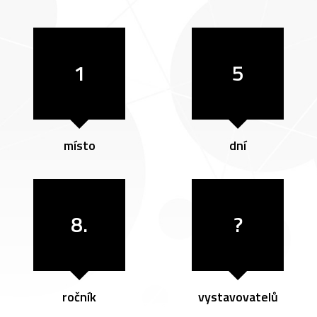
1
5
místo
dní
8.
?
ročník
vystavovatelů