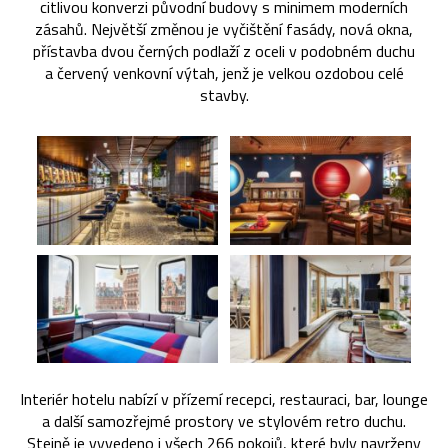
citlivou konverzi původní budovy s minimem moderních
zásahů. Největší změnou je vyčištění fasády, nová okna,
přístavba dvou černých podlaží z oceli v podobném duchu
a červený venkovní výtah, jenž je velkou ozdobou celé
stavby.
Interiér hotelu nabízí v přízemí recepci, restauraci, bar, lounge
a další samozřejmé prostory ve stylovém retro duchu.
Stejně je vyvedeno i všech 266 pokojů, které byly navrženy