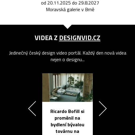
od 20.11.2025 do 29.8.2027
Moravská galerie v Brně
VIDEA Z
DESIGNVID.CZ
Jedinečný český design video portál. Každý den nová videa
nejen o designu...
Ricardo Bofill si
Přichází ten
proměnil na
propracovan
bydlení bývalou
elektronic
továrnu na
zápisník