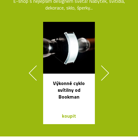
E-shop s nejlepším designem světa! Nábytek, svítidla,
dekorace, sklo, šperky...
Výkonné cyklo
Kávovary Mo
svítilny od
Davida
Bookman
Chipperfie
koupit
koupit