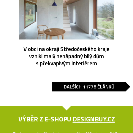
V obci na okraji Středočeského kraje
vznikl malý nenápadný bílý dům
s překvapivým interiérem
DALŠÍCH 11776 ČLÁNKŮ
VÝBĚR Z E-SHOPU
DESIGNBUY.CZ