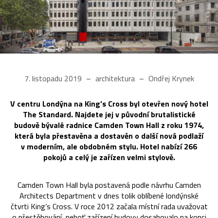
7. listopadu 2019
architektura
Ondřej Krynek
V centru Londýna na King’s Cross byl otevřen nový hotel
The Standard. Najdete jej v původní brutalistické
budově bývalé radnice Camden Town Hall z roku 1974,
která byla přestavěna a dostavěn o další nová podlaží
v moderním, ale obdobném stylu. Hotel nabízí 266
pokojů a celý je zařízen velmi stylově.
Camden Town Hall byla postavená podle návrhu Camden
Architects Department v dnes tolik oblíbené londýnské
čtvrti King’s Cross. V roce 2012 začala místní rada uvažovat
o přestěhování, neboť zařízení budovy dosahovalo na konci