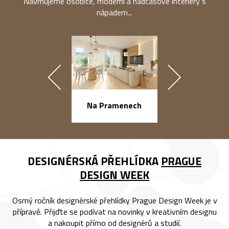
Navrhujeme osobité, moderní a nadčasové interiéry s
nápadem...
náměstí Na Ba
Na Pramenech
DESIGNÉRSKÁ PŘEHLÍDKA
PRAGUE
DESIGN WEEK
Osmý ročník designérské přehlídky Prague Design Week je v
přípravě. Přijďte se podívat na novinky v kreativním designu
a nakoupit přímo od designérů a studií.