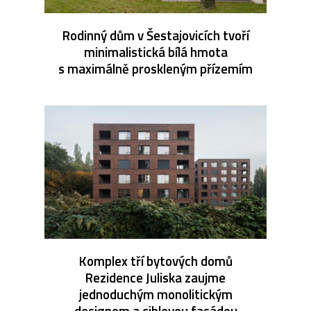
Rodinný dům v Šestajovicích tvoří
minimalistická bílá hmota
s maximálně proskleným přízemím
Komplex tří bytových domů
Rezidence Juliska zaujme
jednoduchým monolitickým
designem a cihlovou fasádou