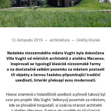
12. listopadu 2019
architektura
Ondřej Krynek
Nedaleko nizozemského města Vught byla dokončena
Villa Vught od místních architektů z ateliéru Mecanoo.
Inspirovali se typologií klasické nizozemské farmy
a na dostatečně velkém pozemku za městem postavili
tři objekty s černou fasádou připomínající tradiční
usedlosti. Interiér překvapí svou moderností.
Hoeve znamená v holandštině usedlost a přesně takový byl
vzor pro projekt Villa Vught. Velkorysý pozemek za městem,
kde se převážně hospodaří, si vzali na starost architekti
z ateliéru Mecanoo. Funkce vily rozdělili do tří různých