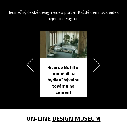
Jedinečný český design video portál. Každý den nová videa
nejen o designu...
Ricardo Bofill si
Přichází ten
proměnil na
propracovan
bydlení bývalou
elektronic
továrnu na
zápisník
cement
reMarkable
ON-LINE
DESIGN MUSEUM