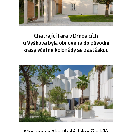
Chátrající fara v Drnovicích
u Vyškova byla obnovena do původní
krásy včetně kolonády se zastávkou
Mecanoo v Abu Dhabi dokončilo bílé