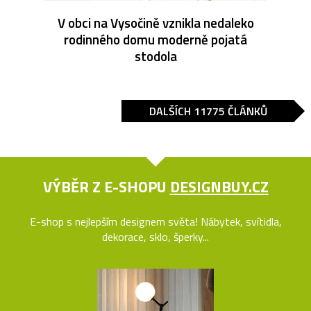
V obci na Vysočině vznikla nedaleko
rodinného domu moderně pojatá
stodola
DALŠÍCH 11775 ČLÁNKŮ
VÝBĚR Z E-SHOPU
DESIGNBUY.CZ
E-shop s nejlepším designem světa! Nábytek, svítidla,
dekorace, sklo, šperky...