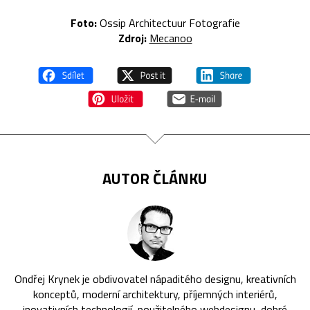
Foto:
Ossip Architectuur Fotografie
Zdroj:
Mecanoo
AUTOR ČLÁNKU
Ondřej Krynek je obdivovatel nápaditého designu, kreativních
konceptů, moderní architektury, příjemných interiérů,
inovativních technologií, použitelného webdesignu, dobré