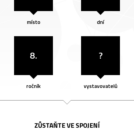
místo
dní
8.
?
ročník
vystavovatelů
ZŮSTAŇTE VE SPOJENÍ