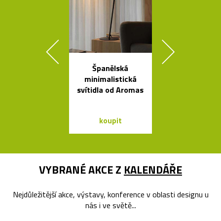
Španělská
Ručně vyro
minimalistická
dřevěné soš
svítidla od Aromas
Dánska
koupit
koupit
VYBRANÉ AKCE Z
KALENDÁŘE
Nejdůležitější akce, výstavy, konference v oblasti designu u
nás i ve světě...