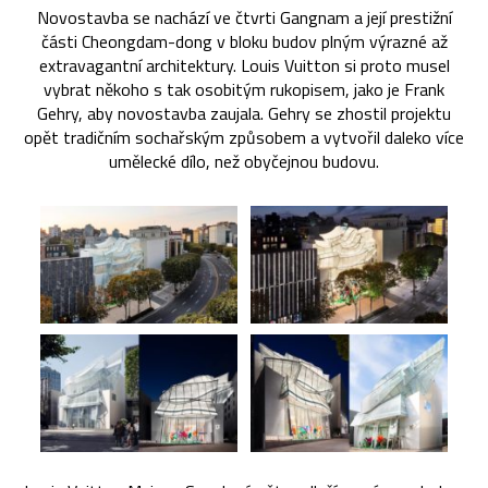
Novostavba se nachází ve čtvrti Gangnam a její prestižní
části Cheongdam-dong v bloku budov plným výrazné až
extravagantní architektury. Louis Vuitton si proto musel
vybrat někoho s tak osobitým rukopisem, jako je Frank
Gehry, aby novostavba zaujala. Gehry se zhostil projektu
opět tradičním sochařským způsobem a vytvořil daleko více
umělecké dílo, než obyčejnou budovu.