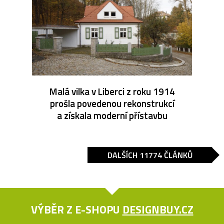
Malá vilka v Liberci z roku 1914
prošla povedenou rekonstrukcí
a získala moderní přístavbu
DALŠÍCH 11774 ČLÁNKŮ
VÝBĚR Z E-SHOPU
DESIGNBUY.CZ