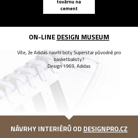
továrnu na
zápisník
cement
reMarkable
ON-LINE
DESIGN MUSEUM
Víte, že Adidas navrhl boty Superstar původně pro
basketbalisty?
Design 1969, Adidas
NÁVRHY INTERIÉRŮ OD
DESIGNPRO.CZ