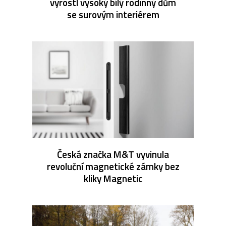
vyrostl vysoký bílý rodinný dům
se surovým interiérem
Česká značka M&T vyvinula
revoluční magnetické zámky bez
kliky Magnetic