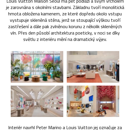
Louis Vuitton Maison Seoul má pět podlaží a svým vrcholem
je zarovnána s okolními stavbami. Základnu tvoří monolitická
hmota obložena kamenem, ze které dopředu okolo vstupu
vystupuje skleněná stěna, jenž se stoupající výškou tvoří
zastřešení a dále pak zvlněnou korunu z několik skleněných
vln. Přes den působí architektura poeticky, v noci se díky
světlu z interiéru mění na dramatický výjev.
Interiér navrhl Peter Marino a Louis Vuitton jej označuje za