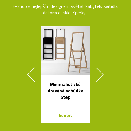
E-shop s nejlepším designem světa! Nábytek, svítidla,
dekorace, sklo, šperky...
Minimalistické
České křišťá
dřevěné schůdky
sklenice 
Step
Ronyho Ple
koupit
koupit