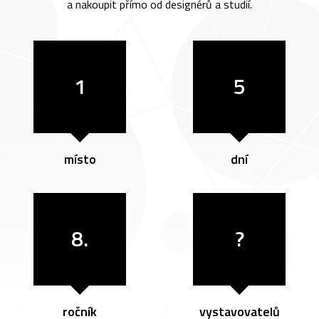
a nakoupit přímo od designérů a studií.
1
5
místo
dní
8.
?
ročník
vystavovatelů