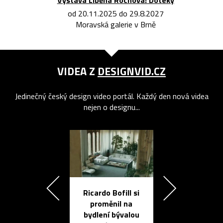
od 20.11.2025 do 29.8.2027
Moravská galerie v Brně
VIDEA Z
DESIGNVID.CZ
Jedinečný český design video portál. Každý den nová videa
nejen o designu...
Ricardo Bofill si
Přichází ten
proměnil na
propracovan
bydlení bývalou
elektronic