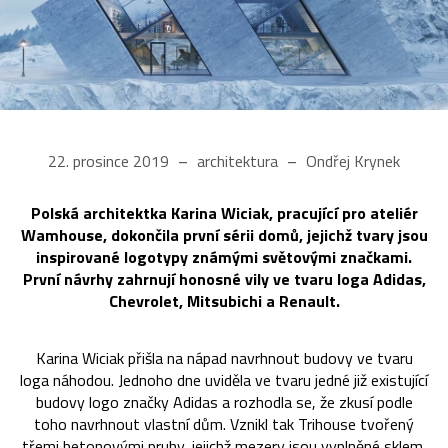
22. prosince 2019
architektura
Ondřej Krynek
Polská architektka Karina Wiciak, pracující pro ateliér
Wamhouse, dokončila první sérii domů, jejichž tvary jsou
inspirované logotypy známými světovými značkami.
První návrhy zahrnují honosné vily ve tvaru loga Adidas,
Chevrolet, Mitsubichi a Renault.
Karina Wiciak přišla na nápad navrhnout budovy ve tvaru
loga náhodou. Jednoho dne uviděla ve tvaru jedné již existující
budovy logo značky Adidas a rozhodla se, že zkusí podle
toho navrhnout vlastní dům. Vznikl tak Trihouse tvořený
třemi betonovými pruhy, jejichž mezery jsou vyplněné sklem.