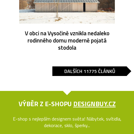
V obci na Vysočině vznikla nedaleko
rodinného domu moderně pojatá
stodola
DALŠÍCH 11775 ČLÁNKŮ
VÝBĚR Z E-SHOPU
DESIGNBUY.CZ
E-shop s nejlepším designem světa! Nábytek, svítidla,
dekorace, sklo, šperky...