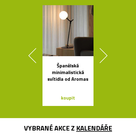
Španělská
Ručně vyráb
minimalistická
stolička Stool
svítidla od Aromas
roku 193
koupit
koupit
VYBRANÉ AKCE Z
KALENDÁŘE