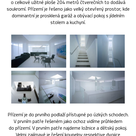
o celkové užitné ploše 204 metrů čtverečních to dodává
soukromí. Přízemí je řešeno jako velký otevřený prostor, kde
dominantní je prosklená garáž a obývací pokoj s jídelním
stolem a kuchyní.
Přízemí je do prvního podlaží přístupné po úzkých schodech.
V prvním patře řešeném jako ochoz vidíme průhledem
do přízemí. V prvním patře najdeme ložnice a dětský pokoj.
Velmi zajímavé je řešení koupelny respektive dvojice