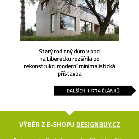
Starý rodinný dům v obci
na Liberecku rozšířila po
rekonstrukci moderní minimalistická
přístavba
DALŠÍCH 11774 ČLÁNKŮ
VÝBĚR Z E-SHOPU
DESIGNBUY.CZ