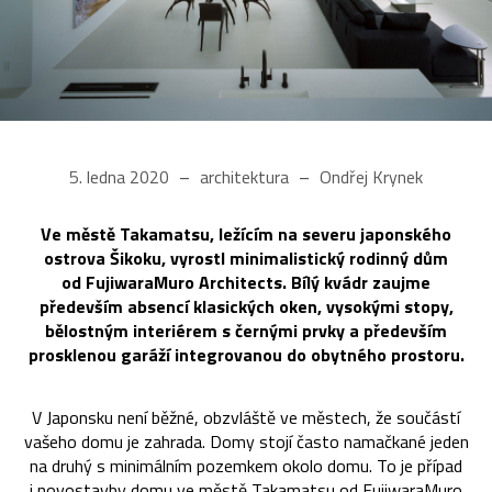
5. ledna 2020
architektura
Ondřej Krynek
Ve městě Takamatsu, ležícím na severu japonského
ostrova Šikoku, vyrostl minimalistický rodinný dům
od FujiwaraMuro Architects. Bílý kvádr zaujme
především absencí klasických oken, vysokými stopy,
bělostným interiérem s černými prvky a především
prosklenou garáží integrovanou do obytného prostoru.
V Japonsku není běžné, obzvláště ve městech, že součástí
vašeho domu je zahrada. Domy stojí často namačkané jeden
na druhý s minimálním pozemkem okolo domu. To je případ
i novostavby domu ve městě Takamatsu od FujiwaraMuro