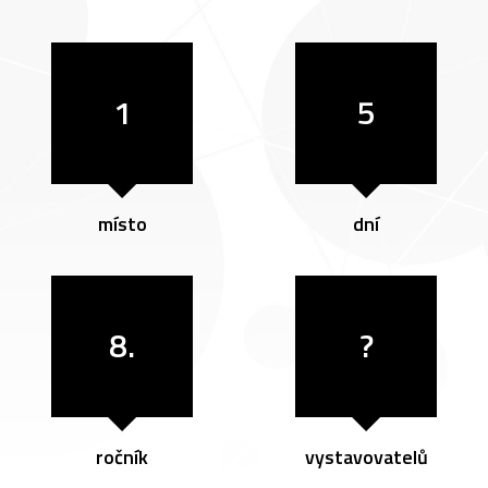
1
5
místo
dní
8.
?
ročník
vystavovatelů