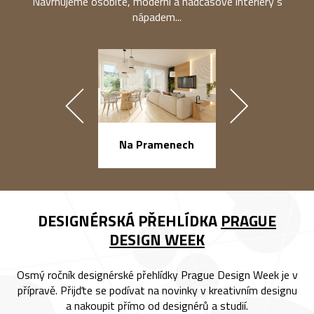
Navrhujeme osobité, moderní a nadčasové interiéry s
nápadem...
náměstí Na Ba
Na Pramenech
DESIGNÉRSKÁ PŘEHLÍDKA
PRAGUE
DESIGN WEEK
Osmý ročník designérské přehlídky Prague Design Week je v
přípravě. Přijďte se podívat na novinky v kreativním designu
a nakoupit přímo od designérů a studií.