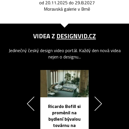
od 20.11.2025 do 29.8.2027
Moravská galerie v Brně
VIDEA Z
DESIGNVID.CZ
Jedinečný český design video portál. Každý den nová videa
nejen o designu...
Ricardo Bofill si
Přichází ten
proměnil na
propracovan
bydlení bývalou
elektronic
továrnu na
zápisník