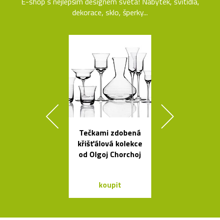
E-shop s nejlepším designem světa! Nábytek, svítidla,
dekorace, sklo, šperky...
Tečkami zdobená
Čeští sklen
křišťálová kolekce
ptáci jako sví
od Olgoj Chorchoj
Night Bir
koupit
koupit