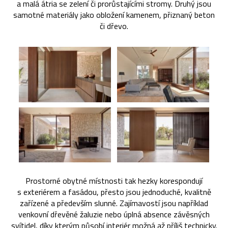
a malá átria se zelení či prorůstajícími stromy. Druhý jsou
samotné materiály jako obložení kamenem, přiznaný beton
či dřevo.
Prostorné obytné místnosti tak hezky korespondují
s exteriérem a fasádou, přesto jsou jednoduché, kvalitně
zařízené a především slunné. Zajímavostí jsou například
venkovní dřevěné žaluzie nebo úplná absence závěsných
svítidel, díky kterým působí interiér možná až příliš technicky.