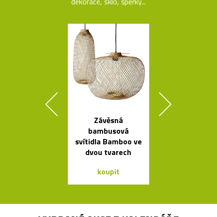
dekorace, sklo, šperky...
Závěsná
České
bambusová
minimalisti
svítidla Bamboo ve
skleněné vázy
dvou tvarech
koupit
koupit