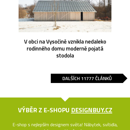
V obci na Vysočině vznikla nedaleko
rodinného domu moderně pojatá
stodola
DALŠÍCH 11777 ČLÁNKŮ
VÝBĚR Z E-SHOPU
DESIGNBUY.CZ
E-shop s nejlepším designem světa! Nábytek, svítidla,