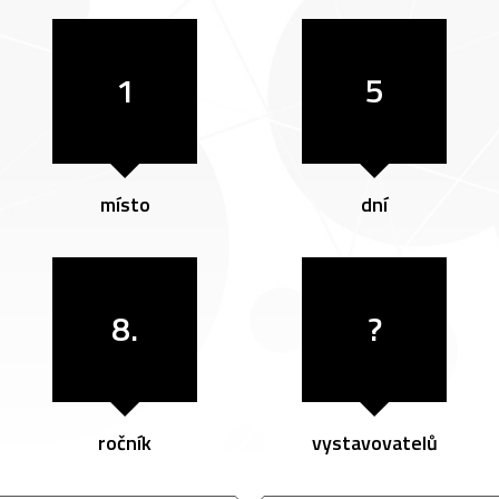
1
5
místo
dní
8.
?
ročník
vystavovatelů