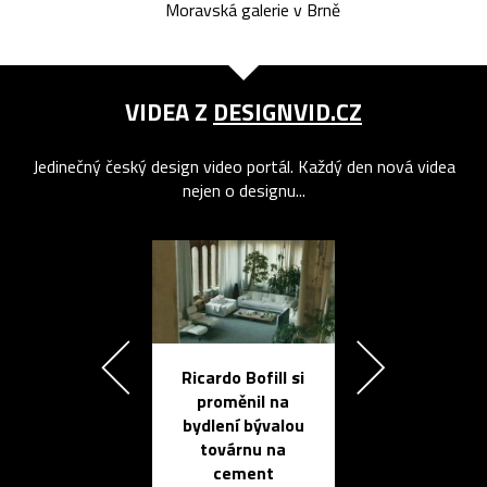
Moravská galerie v Brně
VIDEA Z
DESIGNVID.CZ
Jedinečný český design video portál. Každý den nová videa
nejen o designu...
Ricardo Bofill si
Přichází ten
proměnil na
propracovan
bydlení bývalou
elektronic
továrnu na
zápisník
cement
reMarkable