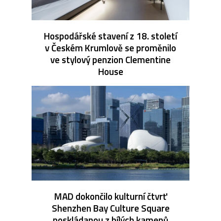
Hospodářské stavení z 18. století
v Českém Krumlově se proměnilo
ve stylový penzion Clementine
House
MAD dokončilo kulturní čtvrť
Shenzhen Bay Culture Square
poskládanou z bílých kamenů