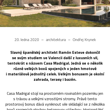
20. ledna 2020
architektura
Ondřej Krynek
Slavný španělský architekt Ramón Esteve dokončil
se svým studiem ve Valencii další z luxusních vil,
tentokrát s názvem Casa Madrigal. Jedná se o několik
různě velkých boxů spojených v jeden hmotově
i materiálově jednolitý celek. Velkým bonusem je okolní
zahrada, terasy i bazén.
Casa Madrigal stojí na prostorném rovinatém pozemku jen
s trávou a velkými vzrostlými stromy. Právě tento
prostorový bonus dává vyniknout vile skládající se z několika
boxů spojených plochou betonovou střechou. Horizontální