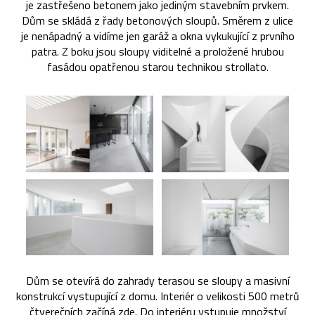
je zastřešeno betonem jako jediným stavebním prvkem.
Dům se skládá z řady betonových sloupů. Směrem z ulice
je nenápadný a vidíme jen garáž a okna vykukující z prvního
patra. Z boku jsou sloupy viditelné a proložené hrubou
fasádou opatřenou starou technikou strollato.
Dům se otevírá do zahrady terasou se sloupy a masivní
konstrukcí vystupující z domu. Interiér o velikosti 500 metrů
čtverečních začíná zde. Do interiéru vstupuje množství