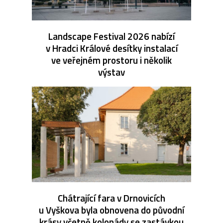
Landscape Festival 2026 nabízí
v Hradci Králové desítky instalací
ve veřejném prostoru i několik
výstav
Chátrající fara v Drnovicích
u Vyškova byla obnovena do původní
krásy včetně kolonády se zastávkou