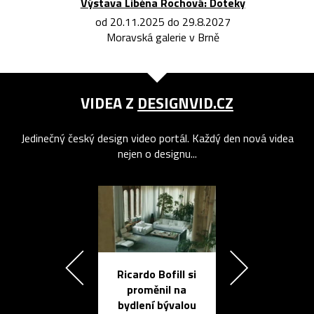
Výstava Liběna Rochová: Doteky
od 20.11.2025 do 29.8.2027
Moravská galerie v Brně
VIDEA Z
DESIGNVID.CZ
Jedinečný český design video portál. Každý den nová videa
nejen o designu...
Ricardo Bofill si
Přichází ten
proměnil na
propracovan
bydlení bývalou
elektronic