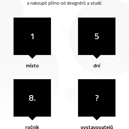
a nakoupit přímo od designérů a studií.
1
5
místo
dní
8.
?
ročník
vystavovatelů