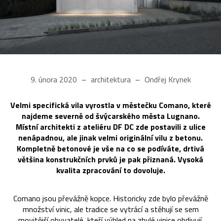
9. února 2020
architektura
Ondřej Krynek
Velmi specifická vila vyrostla v městečku Comano, které
najdeme severně od švýcarského města Lugnano.
Místní architekti z ateliéru DF DC zde postavili z ulice
nenápadnou, ale jinak velmi originální vilu z betonu.
Kompletně betonové je vše na co se podíváte, drtivá
většina konstrukčních prvků je pak přiznaná. Vysoká
kvalita zpracování to dovoluje.
Comano jsou převážně kopce. Historicky zde bylo převážně
množství vinic, ale tradice se vytrácí a stěhují se sem
movitější obyvatelé, kteří výhled na zbylé vinice obdivují.