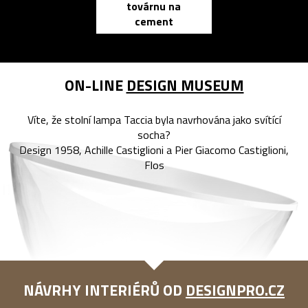
továrnu na
zápisník
cement
reMarkable
ON-LINE
DESIGN MUSEUM
Víte, že stolní lampa Taccia byla navrhována jako svítící
socha?
Design 1958, Achille Castiglioni a Pier Giacomo Castiglioni,
Flos
NÁVRHY INTERIÉRŮ OD
DESIGNPRO.CZ