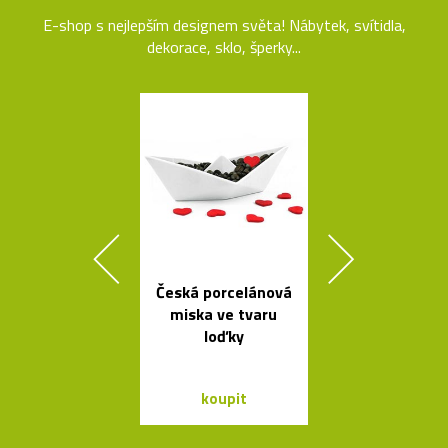
E-shop s nejlepším designem světa! Nábytek, svítidla,
dekorace, sklo, šperky...
Česká porcelánová
Židle a stol
miska ve tvaru
kolekce I
loďky
Between 
&Traditio
koupit
koupit