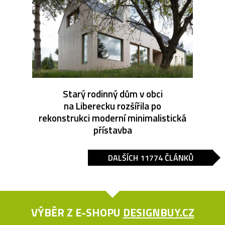
Starý rodinný dům v obci
na Liberecku rozšířila po
rekonstrukci moderní minimalistická
přístavba
DALŠÍCH 11774 ČLÁNKŮ
VÝBĚR Z E-SHOPU
DESIGNBUY.CZ