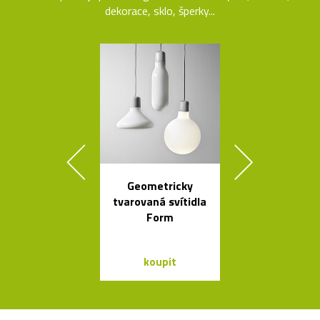
dekorace, sklo, šperky...
Geometricky
Ručně vyráb
tvarovaná svítidla
stolička Stool
Form
roku 193
koupit
koupit