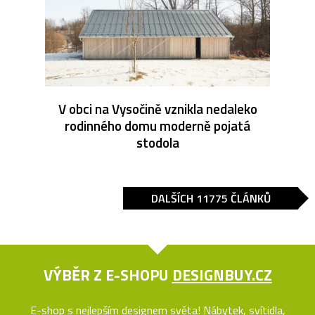
V obci na Vysočině vznikla nedaleko
rodinného domu moderně pojatá
stodola
DALŠÍCH 11775 ČLÁNKŮ
VÝBĚR Z E-SHOPU
DESIGNBUY.CZ
E-shop s nejlepším designem světa! Nábytek, svítidla,