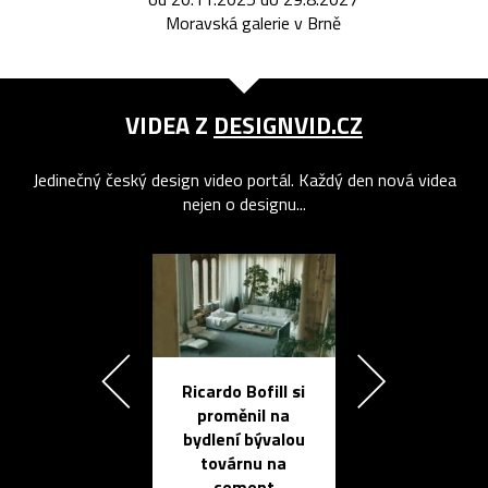
Moravská galerie v Brně
VIDEA Z
DESIGNVID.CZ
Jedinečný český design video portál. Každý den nová videa
nejen o designu...
Ricardo Bofill si
Přichází ten
proměnil na
propracovan
bydlení bývalou
elektronic
továrnu na
zápisník
cement