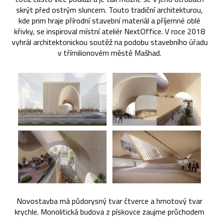
skrýt před ostrým sluncem. Touto tradiční architekturou,
kde prim hraje přírodní stavební materiál a příjemné oblé
křivky, se inspiroval místní ateliér NextOffice. V roce 2018
vyhrál architektonickou soutěž na podobu stavebního úřadu
v třímilionovém městě Mašhad.
Novostavba má půdorysný tvar čtverce a hmotový tvar
krychle. Monolitická budova z pískovce zaujme průchodem