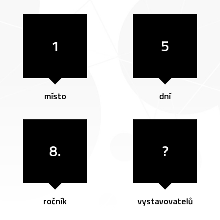
1
5
místo
dní
8.
?
ročník
vystavovatelů