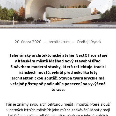
20. února 2020
architektura
Ondřej Krynek
Teheránský architektonický ateliér NextOffice staví
v íránském městě Mašhad nový stavební úřad.
S návrhem moderní stavby, která reflektuje tradici
íránských mostů, vyhrál před několika lety
architektonickou soutěž. Stavba tvaru krychle má
veřejně přístupné podloubí a posezení na vyvýšené
terase.
Írán je známý svou architekturou mešit i mostů, které slouží
v perných letních měsících jako místa setkávání. Mosty mají
totiž často více podlaží a je tak možné se v jeho útrobách