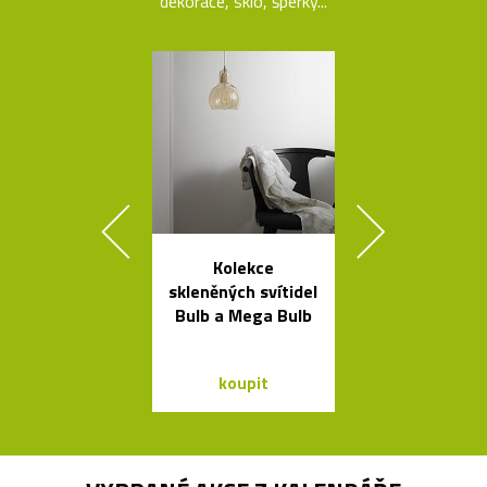
dekorace, sklo, šperky...
Kolekce
Čeští sklen
skleněných svítidel
ptáci jako sví
Bulb a Mega Bulb
Night Bir
koupit
koupit