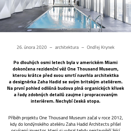
26. února 2020
architektura
Ondřej Krynek
Po dlouhých osmi letech byla v americkém Miami
dokončena rezidenční věž One Thousand Museum,
kterou krátce před svou smrtí navrhla architektka
a designérka Zaha Hadid se svým britským ateliérem.
Na první pohled odlišná budova plná organických křivek
a řady zdobných detailů zaujme i propracovaným
interiérem. Nechybí česká stopa.
Příběh projektu One Thousand Museum začal v roce 2012,
kdy do londýnského ateliéru Zaha Hadid Architects přišel
osvícený investor, který si vybral tehdy nejslavnější žijící