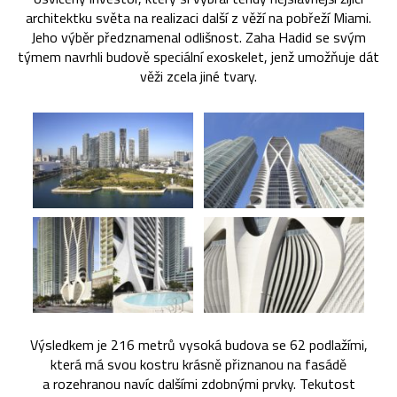
architektku světa na realizaci další z věží na pobřeží Miami.
Jeho výběr předznamenal odlišnost. Zaha Hadid se svým
týmem navrhli budově speciální exoskelet, jenž umožňuje dát
věži zcela jiné tvary.
Výsledkem je 216 metrů vysoká budova se 62 podlažími,
která má svou kostru krásně přiznanou na fasádě
a rozehranou navíc dalšími zdobnými prvky. Tekutost