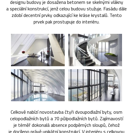
designu budovy je dosažena betonem se skelnými vlákny
a speciální konstrukcí, jenž celou budovu stužuje. Fasádu dále
zdobí decentní prvky odkazující ke kráse krystalů. Tento
prvek pak prostupuje do interiéru.
Celkově nabízí novostavba čtyři dvoupodlažní byty, osm
celopodlažních bytů a 70 půlpodlažních bytů. Zajímavostí
je téměř dokonalá absence podpěrných sloupů, čehož
je docíleno právě unikátní konstrukcí. V interiéru s celkovou