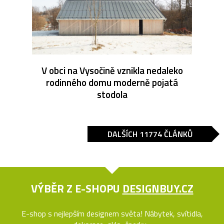
V obci na Vysočině vznikla nedaleko
rodinného domu moderně pojatá
stodola
DALŠÍCH 11774 ČLÁNKŮ
VÝBĚR Z E-SHOPU
DESIGNBUY.CZ
E-shop s nejlepším designem světa! Nábytek, svítidla,