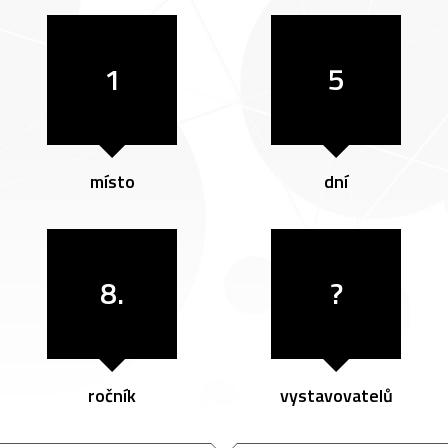
1
5
místo
dní
8.
?
ročník
vystavovatelů