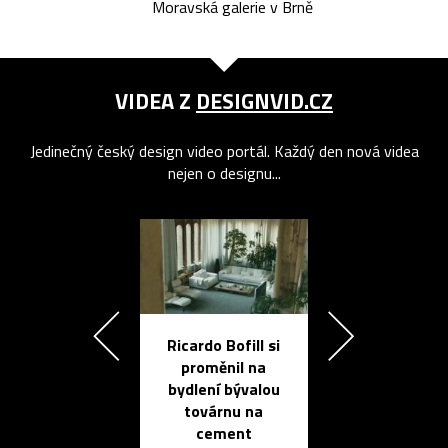
Moravská galerie v Brně
VIDEA Z
DESIGNVID.CZ
Jedinečný český design video portál. Každý den nová videa
nejen o designu...
Ricardo Bofill si
Přichází ten
proměnil na
propracovan
bydlení bývalou
elektronic
továrnu na
zápisník
cement
reMarkable