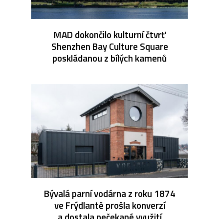
MAD dokončilo kulturní čtvrť
Shenzhen Bay Culture Square
poskládanou z bílých kamenů
Bývalá parní vodárna z roku 1874
ve Frýdlantě prošla konverzí
a dostala nečekané využití