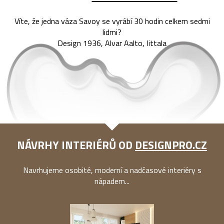
Víte, že jedna váza Savoy se vyrábí 30 hodin celkem sedmi
lidmi?
Design 1936, Alvar Aalto, Iittala
NÁVRHY INTERIÉRŮ OD
DESIGNPRO.CZ
Navrhujeme osobité, moderní a nadčasové interiéry s
nápadem...