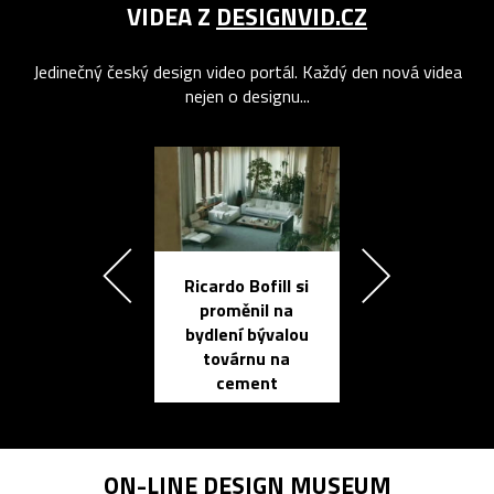
VIDEA Z
DESIGNVID.CZ
Jedinečný český design video portál. Každý den nová videa
nejen o designu...
Ricardo Bofill si
Přichází ten
proměnil na
propracovan
bydlení bývalou
elektronic
továrnu na
zápisník
cement
reMarkable
ON-LINE
DESIGN MUSEUM