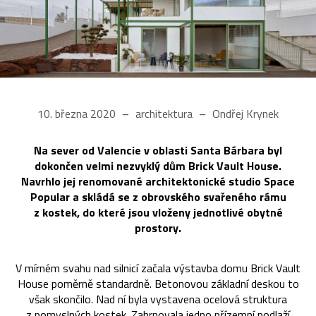
10. března 2020
architektura
Ondřej Krynek
Na sever od Valencie v oblasti Santa Bárbara byl
dokončen velmi nezvyklý dům Brick Vault House.
Navrhlo jej renomované architektonické studio Space
Popular a skládá se z obrovského svařeného rámu
z kostek, do které jsou vloženy jednotlivé obytné
prostory.
V mírném svahu nad silnicí začala výstavba domu Brick Vault
House poměrně standardně. Betonovou základní deskou to
však skončilo. Nad ní byla vystavena ocelová struktura
z pomyslných kostek. Zahrnovala jedno přízemní podlaží