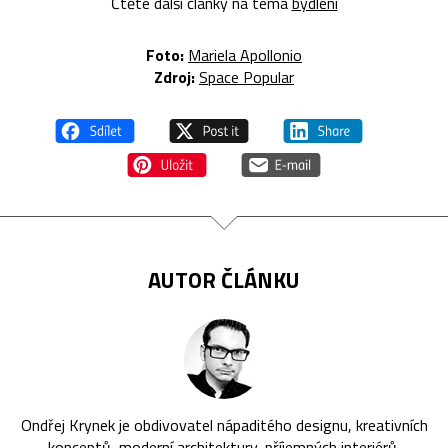
Čtěte další články na téma
bydlení
Foto:
Mariela Apollonio
Zdroj:
Space Popular
AUTOR ČLÁNKU
Ondřej Krynek je obdivovatel nápaditého designu, kreativních
konceptů, moderní architektury, příjemných interiérů,