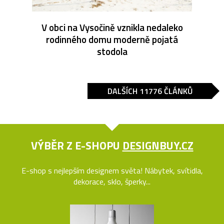
V obci na Vysočině vznikla nedaleko
rodinného domu moderně pojatá
stodola
DALŠÍCH 11776 ČLÁNKŮ
VÝBĚR Z E-SHOPU
DESIGNBUY.CZ
E-shop s nejlepším designem světa! Nábytek, svítidla,
dekorace, sklo, šperky...