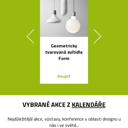
Geometricky
Legendární r
tvarovaná svítidla
stolní lampi
Form
Dalú
koupit
koupit
VYBRANÉ AKCE Z
KALENDÁŘE
Nejdůležitější akce, výstavy, konference v oblasti designu u
nás i ve světě...