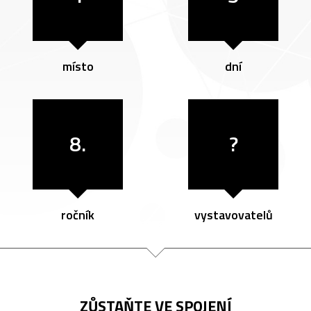
místo
dní
8.
?
ročník
vystavovatelů
ZŮSTAŇTE VE SPOJENÍ