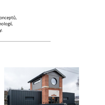
konceptů,
ologií,
y.