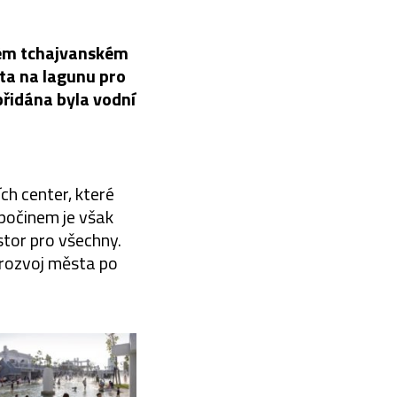
vém tchajvanském
ta na lagunu pro
přidána byla vodní
ch center, které
 počinem je však
tor pro všechny.
 rozvoj města po