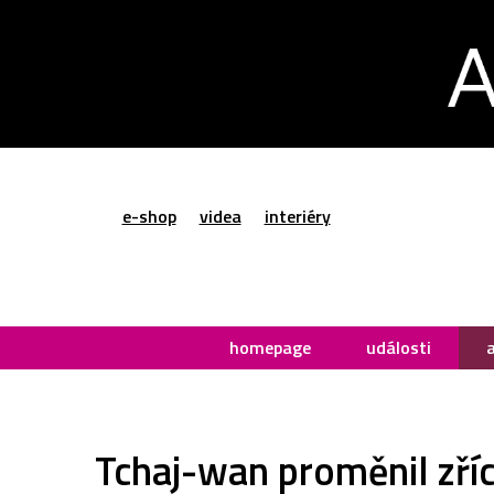
e-shop
videa
interiéry
homepage
události
Tchaj-wan proměnil zříc