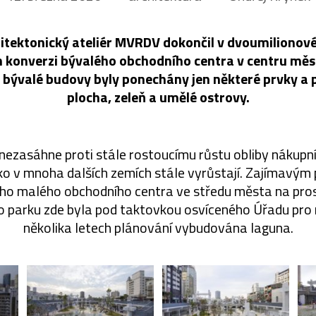
itektonický ateliér MVRDV dokončil v dvoumiliono
 konverzi bývalého obchodního centra v centru měs
a bývalé budovy byly ponechány jen některé prvky a 
plocha, zeleň a umělé ostrovy.
 nezasáhne proti stále rostoucímu růstu obliby nákupní
ako v mnoha dalších zemích stále vyrůstají. Zajímavým
o malého obchodního centra ve středu města na pros
 parku zde byla pod taktovkou osvíceného Úřadu pro
několika letech plánování vybudována laguna.