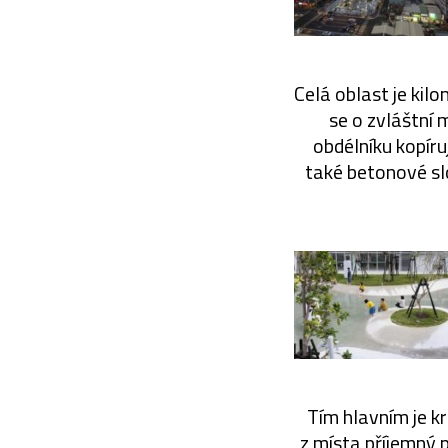
Celá oblast je kil
se o zvláštní 
obdélníku kopíru
také betonové sl
Tím hlavním je k
z místa příjemný 