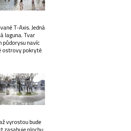
zvané T-Axis. Jedná
lá laguna. Tvar
om půdorysu navíc
é ostrovy pokryté
 až vyrostou bude
kt zasahuje plochu