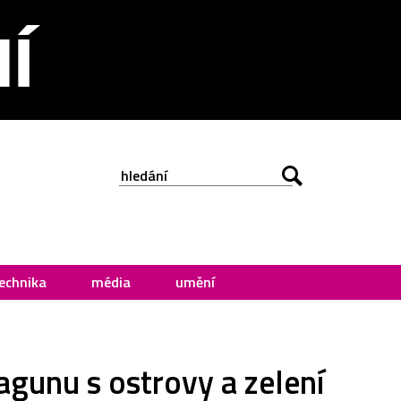
echnika
média
umění
agunu s ostrovy a zelení