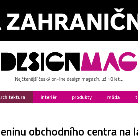
Nejčtenější český on-line design magazín, už 18 let…
architektura
interiér
produkty
móda
t
eninu obchodního centra na l