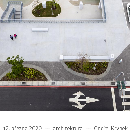
12. března 2020
––
architektura
––
Ondřej Krynek