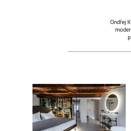
Ondřej K
modern
p