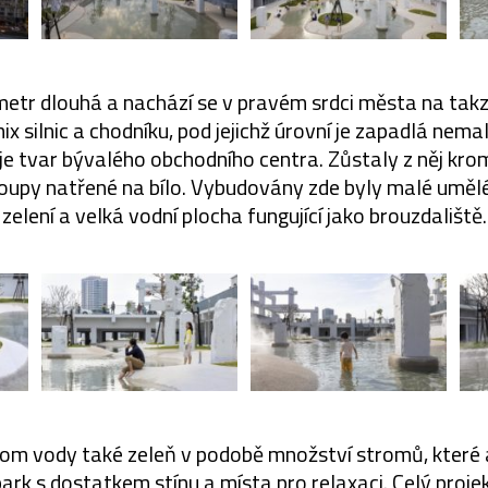
ometr dlouhá a nachází se v pravém srdci města na tak
mix silnic a chodníku, pod jejichž úrovní je zapadlá nema
je tvar bývalého obchodního centra. Zůstaly z něj kr
oupy natřené na bílo. Vybudovány zde byly malé uměl
zelení a velká vodní plocha fungující jako brouzdaliště.
rom vody také zeleň v podobě množství stromů, které
park s dostatkem stínu a místa pro relaxaci. Celý proje