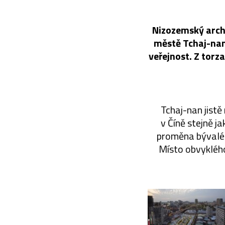
Nizozemský arch
městě Tchaj-nan
veřejnost. Z torz
Tchaj-nan jistě
v Číně stejně j
proměna bývaléh
Místo obvyklého