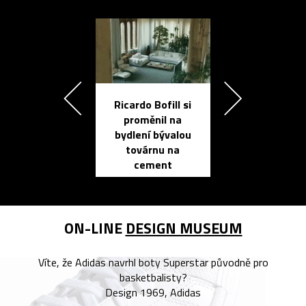
Ricardo Bofill si
Přichází ten
proměnil na
propracovan
bydlení bývalou
elektronic
továrnu na
zápisník
cement
reMarkable
ON-LINE
DESIGN MUSEUM
Víte, že Adidas navrhl boty Superstar původně pro
basketbalisty?
Design 1969, Adidas