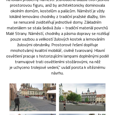
prostorovou figuru, aniž by architektonicky dominovala
okolním domům, kostelům a palácům. Náměstí je vždy
lokálně lemováno chodníky z tradiční pražské dlažby, tím
se nenuceně zviditelňují jednotlivé domy. Základním
materiálem se stala šedivá žula – tradiční materiál povrchů
Malé Strany. Náměstí, chodníky a pásma dopravy se rozlišují
pouze vazbou a velikostí žulových kostek a lemováním
žulovými obrubníky. Prostorové řešení doplňuje
mnohotvárný kvalitní mobiliář, civilně tvarovaný. Hlavní
osvětlení pracuje s historizujícími lampami doplněnými podél
tramvajové trati osvětleními stožárovými, na něž
je uchyceno trolejové vedení,“ uvádí porota k vítěznému
návrhu.