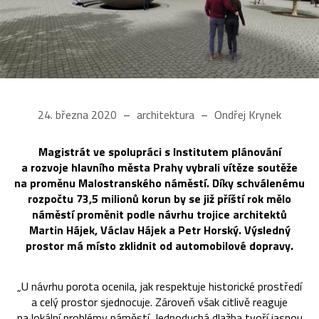
24. března 2020
architektura
Ondřej Krynek
Magistrát ve spolupráci s Institutem plánování
a rozvoje hlavního města Prahy vybrali vítěze soutěže
na proměnu Malostranského náměstí. Díky schválenému
rozpočtu 73,5 milionů korun by se již příští rok mělo
náměstí proměnit podle návrhu trojice architektů
Martin Hájek, Václav Hájek a Petr Horský. Výsledný
prostor má místo zklidnit od automobilové dopravy.
„U návrhu porota ocenila, jak respektuje historické prostředí
a celý prostor sjednocuje. Zároveň však citlivě reaguje
na lokální problémy náměstí. Jednoduchá dlažba tvoří jasnou