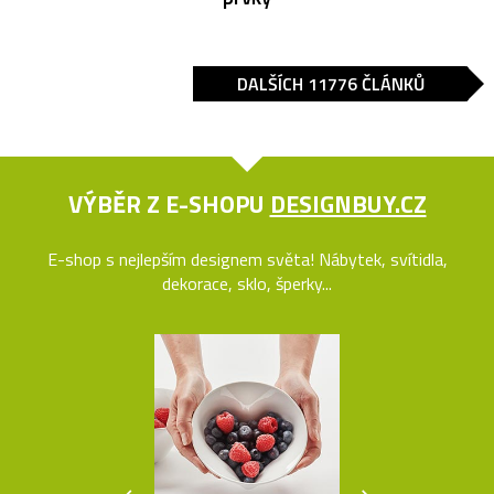
DALŠÍCH 11776 ČLÁNKŮ
VÝBĚR Z E-SHOPU
DESIGNBUY.CZ
E-shop s nejlepším designem světa! Nábytek, svítidla,
dekorace, sklo, šperky...