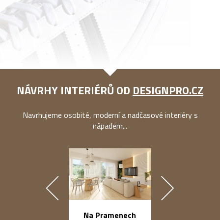
NÁVRHY INTERIÉRŮ OD
DESIGNPRO.CZ
Navrhujeme osobité, moderní a nadčasové interiéry s
nápadem...
náměstí Na Ba
Na Pramenech