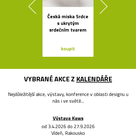
Česká miska Srdce
Elegantn
s ukrytým
květináč
srdečním tvarem
Botanique 
kovovém pod
koupit
koupit
VYBRANÉ AKCE Z
KALENDÁŘE
Nejdůležitější akce, výstavy, konference v oblasti designu u
nás i ve světě...
Výstava Kaws
od 3.4.2026 do 27.9.2026
Vídeň, Rakousko