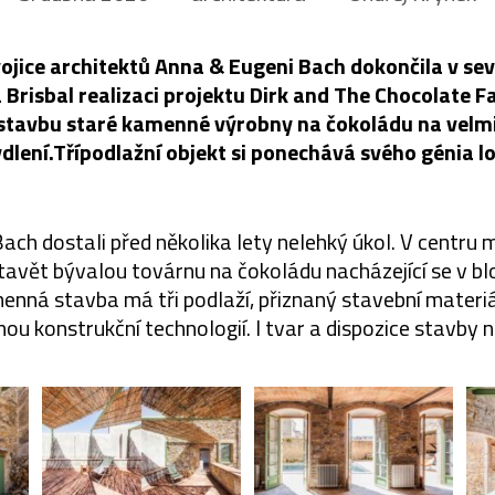
ojice architektů Anna & Eugeni Bach dokončila v s
Brisbal realizaci projektu Dirk and The Chocolate F
estavbu staré kamenné výrobny na čokoládu na velmi
dlení.Třípodlažní objekt si ponechává svého génia lo
ach dostali před několika lety nelehký úkol. V centru
stavět bývalou továrnu na čokoládu nacházející se v b
menná stavba má tři podlaží, přiznaný stavební materi
ou konstrukční technologií. I tvar a dispozice stavby n