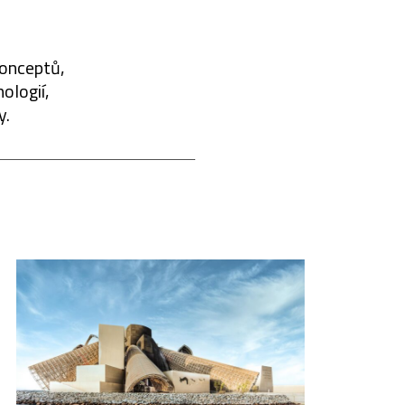
konceptů,
ologií,
y.