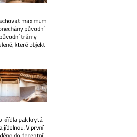
i zachovat maximum
 ponechány původní
 původní trámy
lené, které objekt
 křídla pak krytá
 jídelnou. V první
aděno do decentní