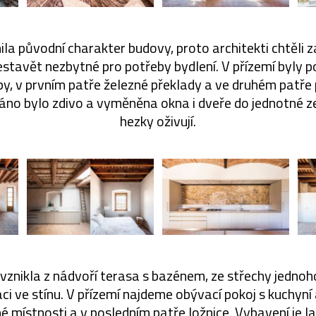
nila původní charakter budovy, proto architekti chtěl
estavět nezbytné pro potřeby bydlení. V přízemí byly
py, v prvním patře železné překlady a ve druhém patře
no bylo zdivo a vyměněna okna i dveře do jednotné ze
hezky oživují.
vznikla z nádvoří terasa s bazénem, ze střechy jednoho
ci ve stínu. V přízemí najdeme obývací pokoj s kuchyní a
né místnosti a v posledním patře ložnice. Vybavení je l