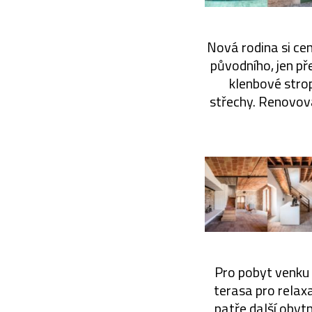
Nová rodina si ce
původního, jen př
klenbové stro
střechy. Renovová
Pro pobyt venku 
terasa pro relaxa
patře další obyt