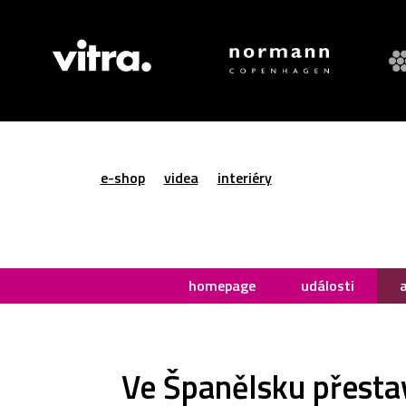
e-shop
videa
interiéry
homepage
události
Ve Španělsku přestav