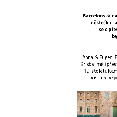
Barcelonská dv
městečku La 
se o př
by
Anna & Eugeni B
Brisbal měli pře
19. století. Ka
postavené jin