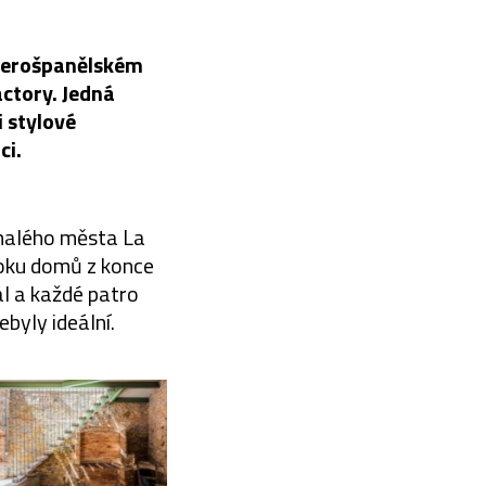
everošpanělském
actory. Jedná
 stylové
ci.
 malého města La
loku domů z konce
ál a každé patro
ebyly ideální.