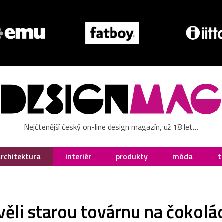
Nejčtenější český on-line design magazín, už 18 let…
architektura
interiér
produkty
móda
t
ěli starou továrnu na čokolá