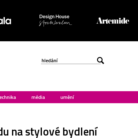
echnika
média
umění
du na stylové bydlení