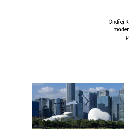
Ondřej K
modern
p