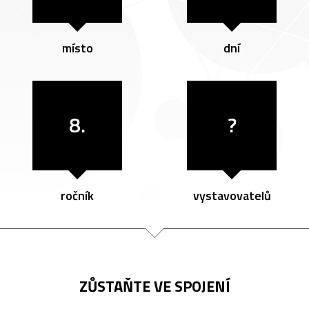
místo
dní
8.
?
ročník
vystavovatelů
ZŮSTAŇTE VE SPOJENÍ