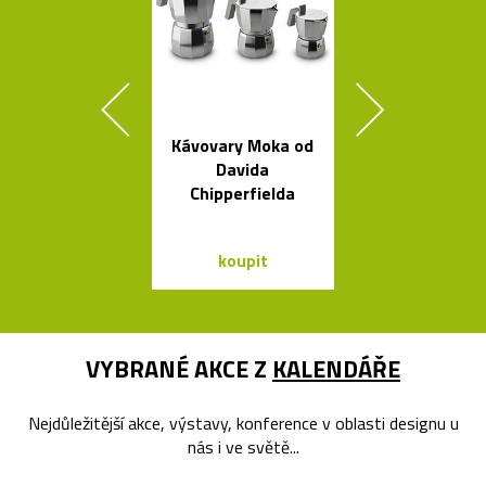
Kávovary Moka od
Česká porcel
Davida
miska ve tv
Chipperfielda
loďky
koupit
koupit
VYBRANÉ AKCE Z
KALENDÁŘE
Nejdůležitější akce, výstavy, konference v oblasti designu u
nás i ve světě...