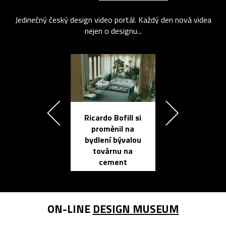
Jedinečný český design video portál. Každý den nová videa
nejen o designu...
Ricardo Bofill si
Přichází ten
proměnil na
propracovan
bydlení bývalou
elektronic
továrnu na
zápisník
cement
reMarkable
ON-LINE
DESIGN MUSEUM