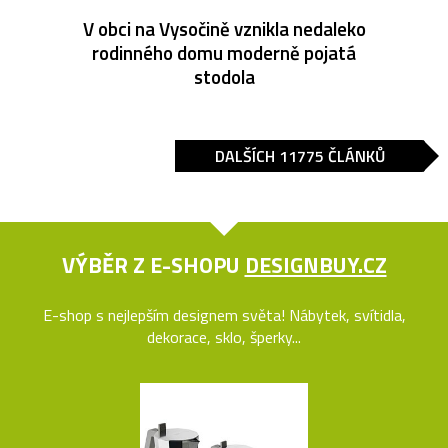
V obci na Vysočině vznikla nedaleko
rodinného domu moderně pojatá
stodola
DALŠÍCH 11775 ČLÁNKŮ
VÝBĚR Z E-SHOPU
DESIGNBUY.CZ
E-shop s nejlepším designem světa! Nábytek, svítidla,
dekorace, sklo, šperky...