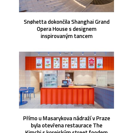
Snøhetta dokončila Shanghai Grand
Opera House s designem
inspirovaným tancem
Přímo u Masarykova nádraží v Praze
byla otevřena restaurace The
Kimchi s korejským street foodem