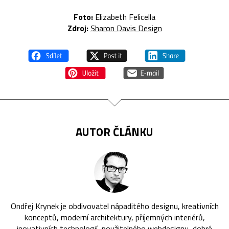
Foto:
Elizabeth Felicella
Zdroj:
Sharon Davis Design
AUTOR ČLÁNKU
Ondřej Krynek je obdivovatel nápaditého designu, kreativních
konceptů, moderní architektury, příjemných interiérů,
inovativních technologií, použitelného webdesignu, dobré