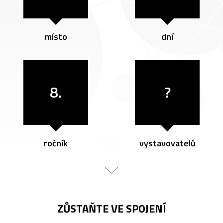
místo
dní
8.
?
ročník
vystavovatelů
ZŮSTAŇTE VE SPOJENÍ