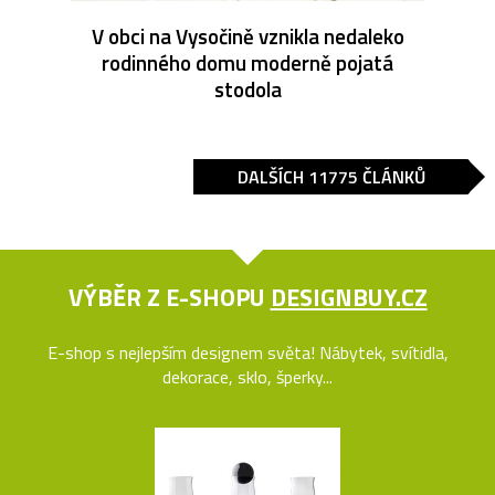
V obci na Vysočině vznikla nedaleko
rodinného domu moderně pojatá
stodola
DALŠÍCH 11775 ČLÁNKŮ
VÝBĚR Z E-SHOPU
DESIGNBUY.CZ
E-shop s nejlepším designem světa! Nábytek, svítidla,
dekorace, sklo, šperky...