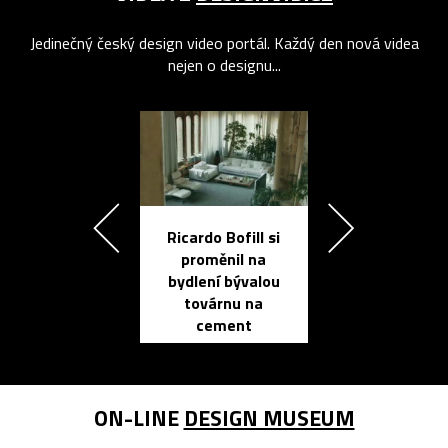
Jedinečný český design video portál. Každý den nová videa
nejen o designu...
Ricardo Bofill si
Přichází ten
proměnil na
propracovan
bydlení bývalou
elektronic
továrnu na
zápisník
cement
reMarkable
ON-LINE
DESIGN MUSEUM