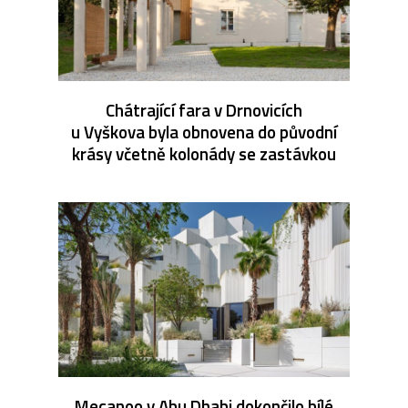
Chátrající fara v Drnovicích
u Vyškova byla obnovena do původní
krásy včetně kolonády se zastávkou
Mecanoo v Abu Dhabi dokončilo bílé