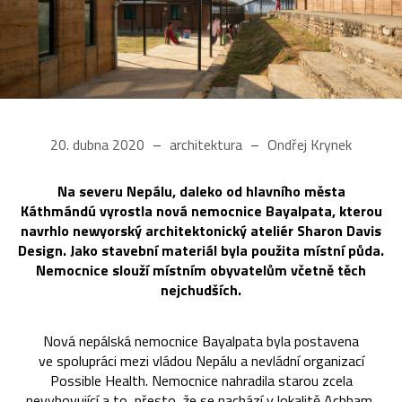
20. dubna 2020
architektura
Ondřej Krynek
Na severu Nepálu, daleko od hlavního města
Káthmándú vyrostla nová nemocnice Bayalpata, kterou
navrhlo newyorský architektonický ateliér Sharon Davis
Design. Jako stavební materiál byla použita místní půda.
Nemocnice slouží místním obyvatelům včetně těch
nejchudších.
Nová nepálská nemocnice Bayalpata byla postavena
ve spolupráci mezi vládou Nepálu a nevládní organizací
Possible Health. Nemocnice nahradila starou zcela
nevyhovující a to přesto, že se nachází v lokalitě Achham,