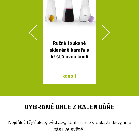
Ručně foukané
Tečkami zdo
skleněné karafy s
křišťálová ko
křišťálovou koulí
od Olgoj Cho
koupit
koupit
VYBRANÉ AKCE Z
KALENDÁŘE
Nejdůležitější akce, výstavy, konference v oblasti designu u
nás i ve světě...