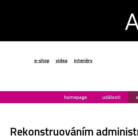
e-shop
videa
interiéry
homepage
události
Rekonstruováním administra