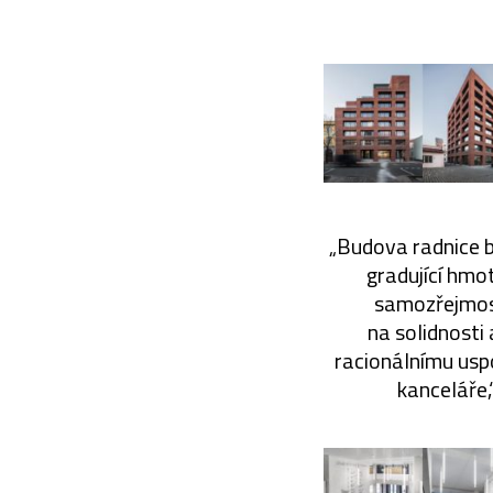
„Budova radnice 
gradující hmo
samozřejmost
na solidnosti
racionálnímu uspo
kanceláře,