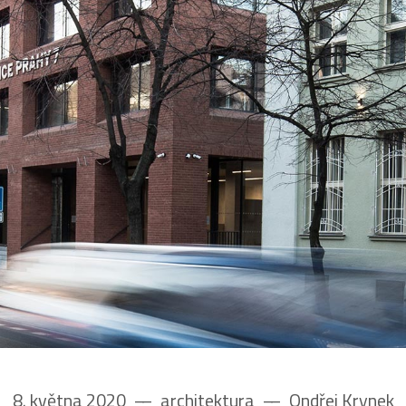
8. května 2020
––
architektura
––
Ondřej Krynek