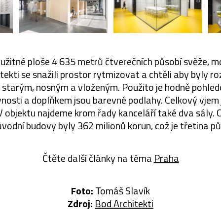
é užitné ploše 4 635 metrů čtverečních působí svěže, m
tekti se snažili prostor rytmizovat a chtěli aby byly r
 starým, nosným a vloženým. Použito je hodně pohled
osti a doplňkem jsou barevné podlahy. Celkový vjem je
 V objektu najdeme krom řady kanceláří také dva sály.
vodní budovy byly 362 milionů korun, což je třetina pů
Čtěte další články na téma
Praha
Foto:
Tomáš Slavík
Zdroj:
Bod Architekti