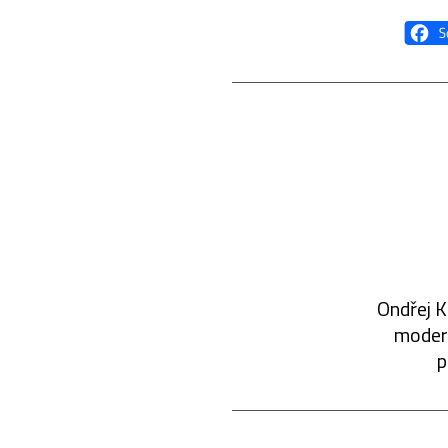
Ondřej K
modern
p