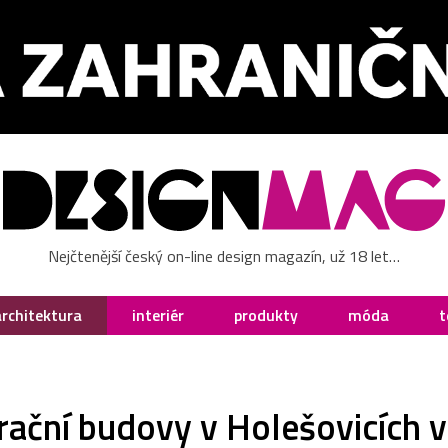
Nejčtenější český on-line design magazín, už 18 let…
architektura
interiér
produkty
móda
t
ční budovy v Holešovicích vz