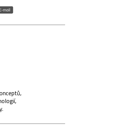
konceptů,
ologií,
y.