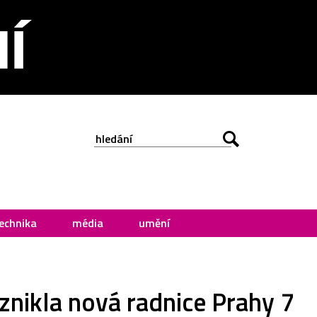
echnika
média
umění
nikla nová radnice Prahy 7