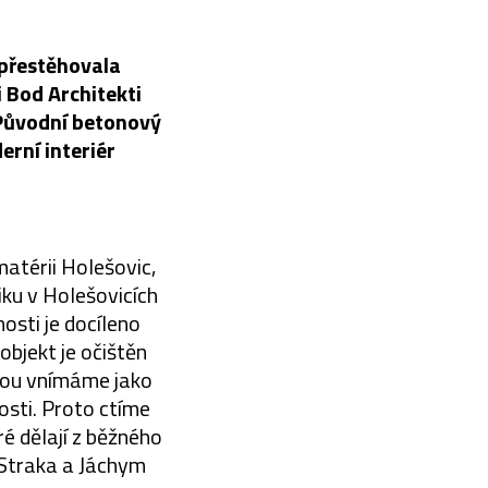
 přestěhovala
 Bod Architekti
. Původní betonový
erní interiér
matérii Holešovic,
tiku v Holešovicích
osti je docíleno
bjekt je očištěn
erou vnímáme jako
osti. Proto ctíme
é dělají z běžného
 Straka a Jáchym