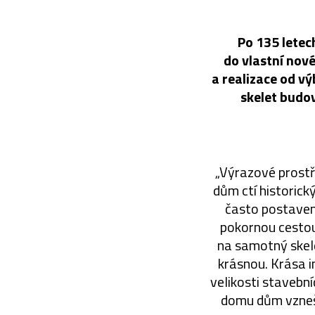
Po 135 letec
do vlastní nov
a realizace od vý
skelet budov
„Výrazové prostře
dům ctí historický
často postaveno
pokornou cestou
na samotný skele
krásnou. Krása i
velikosti stavebn
domu dům vzneše