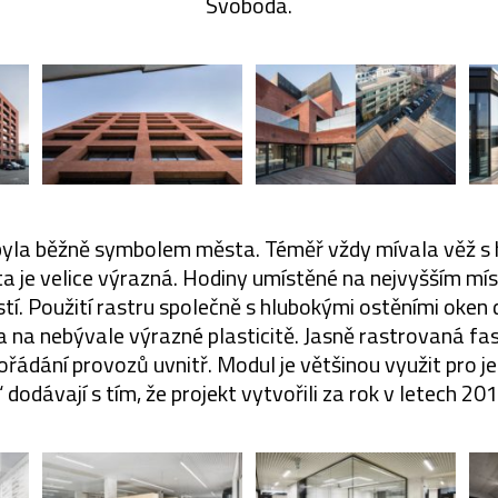
Svoboda.
byla běžně symbolem města. Téměř vždy mívala věž s 
ta je velice výrazná. Hodiny umístěné na nejvyšším mí
í. Použití rastru společně s hlubokými ostěními oke
 a na nebývale výrazné plasticitě. Jasně rastrovaná f
řádání provozů uvnitř. Modul je většinou využit pro j
“ dodávají s tím, že projekt vytvořili za rok v letech 20