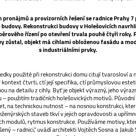
h pronájmů a provizorních řešení se radnice Prahy 7
é budovy. Rekonstrukci budovy v Holešovicích navrhli
běrového řízení po otevření trvala pouhé čtyři roky
y zůstal, objekt má cihlami obloženou fasádu a mod
s industriálními prvky.
dky použité při rekonstrukci domu citují tvarosloví a 
 kontext čtvrti, ctí její specifika, ctí průmyslovou este
u na detailu z cihly. Byť je objekt výrazný, jeho výrazn
 – použitím tradičních holešovických motivů. Původní o
t, na technickou nutnost – na nosnou konstrukci, kt
nženýrských staveb tkví v jejich opravdovosti a upřímn
ích modulů, rytmus konstrukce. Používáme motivy, kter
ný – radnici,“ uvádí architekti Vojtěch Sosna a Jakub