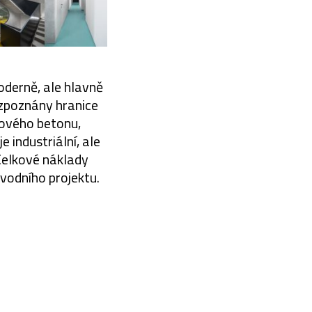
oderně, ale hlavně
ozpoznány hranice
ového betonu,
 industriální, ale
 Celkové náklady
vodního projektu.