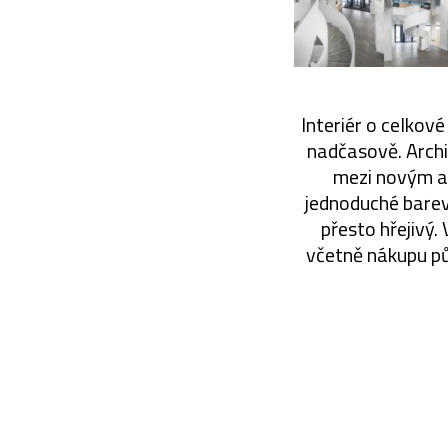
Interiér o celkov
nadčasově. Archi
mezi novým a
jednoduché barevn
přesto hřejivý.
včetně nákupu pů