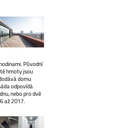
hodinami. Původní
stě hmoty jsou
n dodává domu
asáda odpovídá
ednu, nebo pro dvě
16 až 2017.