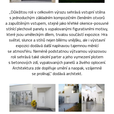
„Důležitou roli v celkovém výrazu sehrává vstupní stěna
s jednoduchým základním kompozičním členěním otvorů
a zapuštěným vstupem, stejně jako křehké okenice-posuvné
stínící plechové panely s vypalovanými figurativními motivy,
které jsou uměleckým dílem, trvalou součástí expozice. Hra
světel, slunce a stínů nejen bílému vnějšku, ale i výstavní
expozici dodává další napínavou tajemnou měnící
se atmosféru. Neméně podstatnou výtvarnou výrazovou
roli sehrává také okolní parter a jeho vymezení plotem
s betonových zdí, vypalovaných panelů a živého oplocení.
Architektura zde doplňuje umění a naopak, vzájemně
se prolínají,” dodává architekt.