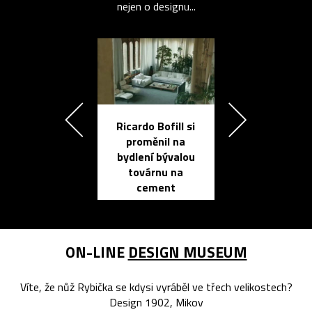
nejen o designu...
Ricardo Bofill si
Přichází ten
proměnil na
propracovan
bydlení bývalou
elektronic
továrnu na
zápisník
cement
reMarkable
ON-LINE
DESIGN MUSEUM
Víte, že nůž Rybička se kdysi vyráběl ve třech velikostech?
Design 1902, Mikov