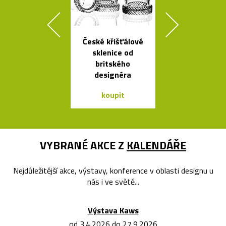
České křišťálové
Česká závě
sklenice od
svítidla Sha
britského
ze skla a dř
designéra
koupit
koupit
VYBRANÉ AKCE Z
KALENDÁŘE
Nejdůležitější akce, výstavy, konference v oblasti designu u
nás i ve světě...
Výstava Kaws
od 3.4.2026 do 27.9.2026