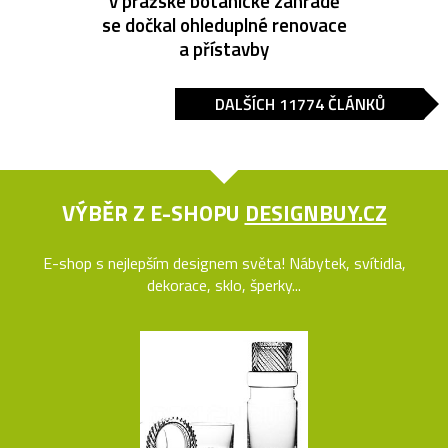
v pražské botanické zahradě
se dočkal ohleduplné renovace
a přístavby
DALŠÍCH 11774 ČLÁNKŮ
VÝBĚR Z E-SHOPU
DESIGNBUY.CZ
E-shop s nejlepším designem světa! Nábytek, svítidla,
dekorace, sklo, šperky...