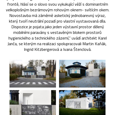
frontě, hlásí se o slovo svou vykukující věží s dominantním
velkoplošným bezrámovým rohovým oknem- svítícím okem.
Novostavba má záměrně asketický jednobarevný výraz,
který tvoří neutrální pozadí pro vlastní vystavovaná díla.
Dispozice je pojata jako jeden výstavní prostor dělený
mobilními paravány s vestavěným blokem prostorů
hygienického a technického zázemí,” uvádí architekt Karel
Janča, se kterým na realizaci spolupracovali Martin Kaňák,
Ingrid Kitzbergerová a Ivana Štenclová.