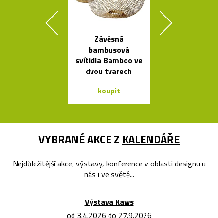
Závěsná
Ikonická la
bambusová
Tizio od Ric
svítidla Bamboo ve
Sappera
dvou tvarech
koupit
koupit
VYBRANÉ AKCE Z
KALENDÁŘE
Nejdůležitější akce, výstavy, konference v oblasti designu u
nás i ve světě...
Výstava Kaws
od 3.4.2026 do 27.9.2026