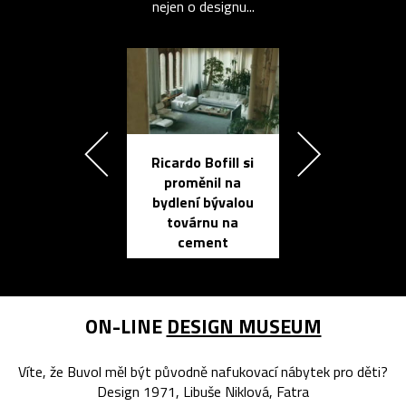
nejen o designu...
Ricardo Bofill si
Přichází ten
proměnil na
propracovan
bydlení bývalou
elektronic
továrnu na
zápisník
cement
reMarkable
ON-LINE
DESIGN MUSEUM
Víte, že Buvol měl být původně nafukovací nábytek pro děti?
Design 1971, Libuše Niklová, Fatra