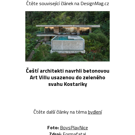
Čtěte související článek na DesignMag.cz
Čeští architekti navrhli betonovou
Art Villu usazenou do zeleného
svahu Kostariky
Čtěte další články na téma
bydlení
Foto:
BoysPlayNice
Zdroj:
Formafatal