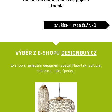
stodola
DALŠÍCH 11776 ČLÁNKŮ
VÝBĚR Z E-SHOPU
DESIGNBUY.CZ
E-shop s nejlepším designem světa! Nábytek, svítidla,
dekorace, sklo, šperky...