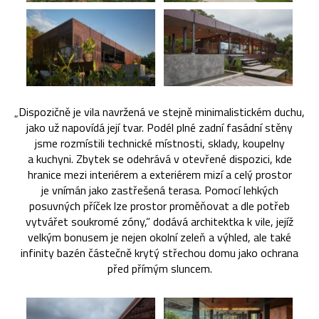
„Dispozičně je vila navržená ve stejně minimalistickém duchu,
jako už napovídá její tvar. Podél plné zadní fasádní stěny
jsme rozmístili technické místnosti, sklady, koupelny
a kuchyni. Zbytek se odehrává v otevřené dispozici, kde
hranice mezi interiérem a exteriérem mizí a celý prostor
je vnímán jako zastřešená terasa. Pomocí lehkých
posuvných příček lze prostor proměňovat a dle potřeb
vytvářet soukromé zóny,” dodává architektka k vile, jejíž
velkým bonusem je nejen okolní zeleň a výhled, ale také
infinity bazén částečně krytý střechou domu jako ochrana
před přímým sluncem.