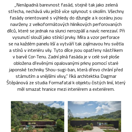
„Nenápadná barevnost fasád, stejně tak jako zelená
střecha, nechává vilu ještě více splynout s okolím. Všechny
fasády orientované s výhledy do džungle a k oceánu jsou
navrženy z velkoformátových hliníkových perforovaných
dílců, které se jednak na slunci nerozpálí a navíc nerezaví. Při
vysunutí slouží jako stínící prvky. Míra a vzor perforace
se na každém panelu liší a vytváří tak zajímavou hru světla
a stínů v interiéru vily. Tyto dílce jsou opatřeny nástřikem
v barvě Cor-Tenu. Zadní plná fasáda je v celé své ploše
obložena dřevěnými opalovanými prkny pomocí staré
japonské techniky Shou-sugi-ban, která dřevo chrání před
stárnutím a vnějšími vlivy,” říká architektka Dagmar
Štěpánová ze studia Formafatal k objektu čistých linií, který
měl smazat hranice mezi interiérem a exteriérem.