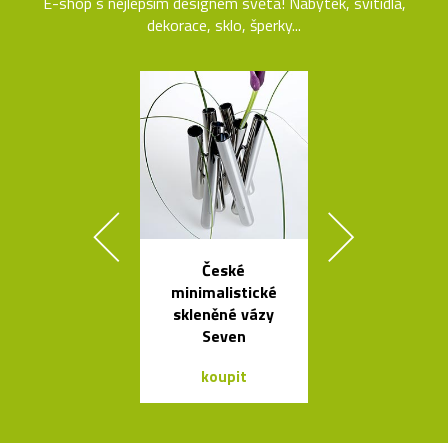
E-shop s nejlepším designem světa! Nábytek, svítidla,
dekorace, sklo, šperky...
České
Česká svíti
minimalistické
Soap fouk
skleněné vázy
ručně bez f
Seven
koupit
koupit