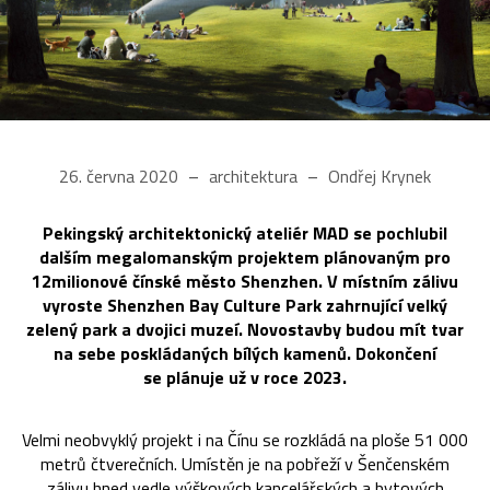
26. června 2020
architektura
Ondřej Krynek
Pekingský architektonický ateliér MAD se pochlubil
dalším megalomanským projektem plánovaným pro
12milionové čínské město Shenzhen. V místním zálivu
vyroste Shenzhen Bay Culture Park zahrnující velký
zelený park a dvojici muzeí. Novostavby budou mít tvar
na sebe poskládaných bílých kamenů. Dokončení
se plánuje už v roce 2023.
Velmi neobvyklý projekt i na Čínu se rozkládá na ploše 51 000
metrů čtverečních. Umístěn je na pobřeží v Šenčenském
zálivu hned vedle výškových kancelářských a bytových