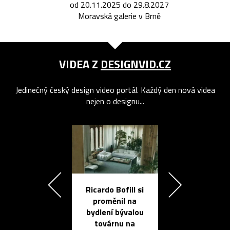
od 20.11.2025 do 29.8.2027
Moravská galerie v Brně
VIDEA Z
DESIGNVID.CZ
Jedinečný český design video portál. Každý den nová videa
nejen o designu...
Ricardo Bofill si
Přichází ten
proměnil na
propracovan
bydlení bývalou
elektronic
továrnu na
zápisník