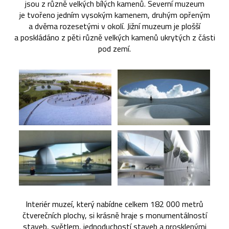
jsou z různě velkých bílých kamenů. Severní muzeum
je tvořeno jedním vysokým kamenem, druhým opřeným
a dvěma rozesetými v okolí. Jižní muzeum je plošší
a poskládáno z pěti různě velkých kamenů ukrytých z části
pod zemí.
Interiér muzeí, který nabídne celkem 182 000 metrů
čtverečních plochy, si krásně hraje s monumentálností
staveb, světlem, jednoduchostí staveb a prosklenými