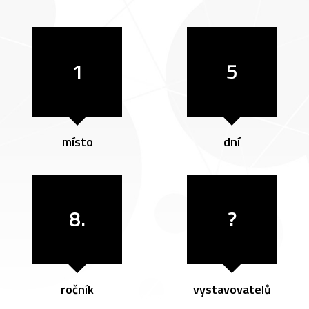
1
5
místo
dní
8.
?
ročník
vystavovatelů