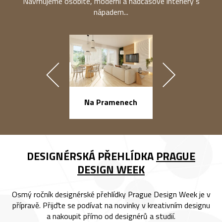
Navrhujeme osobité, moderní a nadčasové interiéry s
nápadem...
náměstí Na Ba
Na Pramenech
DESIGNÉRSKÁ PŘEHLÍDKA
PRAGUE
DESIGN WEEK
Osmý ročník designérské přehlídky Prague Design Week je v
přípravě. Přijďte se podívat na novinky v kreativním designu
a nakoupit přímo od designérů a studií.