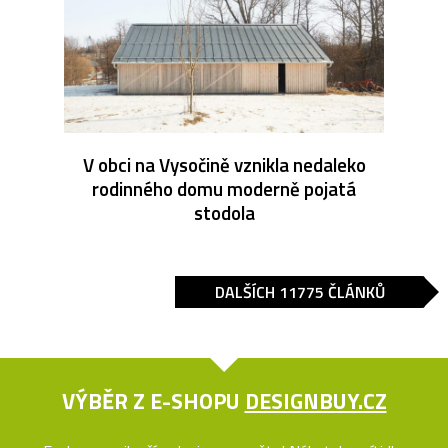
V obci na Vysočině vznikla nedaleko
rodinného domu moderně pojatá
stodola
DALŠÍCH 11775 ČLÁNKŮ
VÝBĚR Z E-SHOPU
DESIGNBUY.CZ