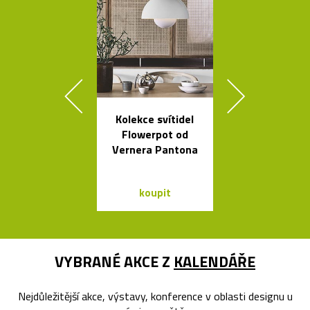
Kolekce svítidel
Minimalisti
Flowerpot od
dřevěné sch
Vernera Pantona
Step
koupit
koupit
VYBRANÉ AKCE Z
KALENDÁŘE
Nejdůležitější akce, výstavy, konference v oblasti designu u