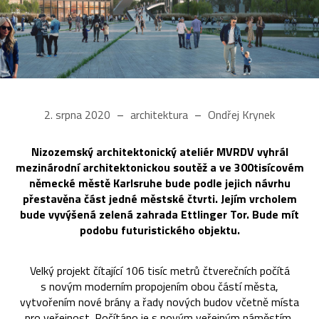
2. srpna 2020
architektura
Ondřej Krynek
Nizozemský architektonický ateliér MVRDV vyhrál
mezinárodní architektonickou soutěž a ve 300tisícovém
německé městě Karlsruhe bude podle jejich návrhu
přestavěna část jedné městské čtvrti. Jejím vrcholem
bude vyvýšená zelená zahrada Ettlinger Tor. Bude mít
podobu futuristického objektu.
Velký projekt čítající 106 tisíc metrů čtverečních počítá
s novým moderním propojením obou částí města,
vytvořením nové brány a řady nových budov včetně místa
pro veřejnost. Počítáno je s novým veřejným náměstím,