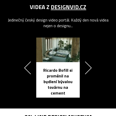
VIDEA Z
DESIGNVID.CZ
Jedinečný český design video portál. Každý den nová videa
nejen o designu...
Ricardo Bofill si
Přichází ten
proměnil na
propracovan
bydlení bývalou
elektronic
továrnu na
zápisník
cement
reMarkable