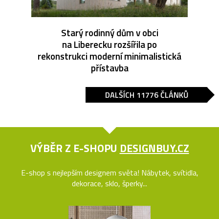
Starý rodinný dům v obci
na Liberecku rozšířila po
rekonstrukci moderní minimalistická
přístavba
DALŠÍCH 11776 ČLÁNKŮ
VÝBĚR Z E-SHOPU
DESIGNBUY.CZ
E-shop s nejlepším designem světa! Nábytek, svítidla,
dekorace, sklo, šperky...