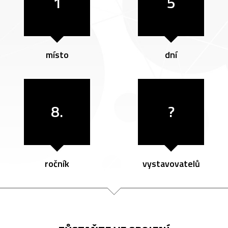
1
5
místo
dní
8.
?
ročník
vystavovatelů