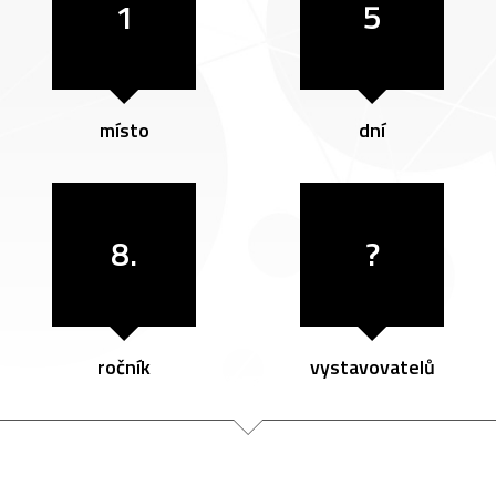
1
5
místo
dní
8.
?
ročník
vystavovatelů