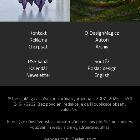
Kontakt
O DesignMag.cz
Reklama
Autoři
Chci psát
Archiv
RSS kanál
Soutěž
Kalendář
Poslat design
Newsletter
English
© DesignMag.cz – Všechna práva vyhrazena – 2007–2026 – ISSN
2464-6202.
Bez povolení redakce je další publikace obsahu
zakázána.
K analýze návštěvnosti a monitorování reklamy používáme
cookies
.
Používáním webu s tím vyjadřujete souhlas.
webdesign by
DesignLab.cz