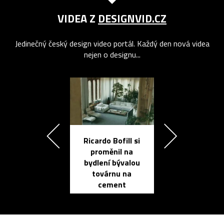
VIDEA Z
DESIGNVID.CZ
Jedinečný český design video portál. Každý den nová videa
nejen o designu...
Ricardo Bofill si
Přichází ten
proměnil na
propracovan
bydlení bývalou
elektronic
továrnu na
zápisník
cement
reMarkable