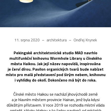
11. srpna 2020
architektura
Ondřej Krynek
Pekingské architektonické studio MAD navrhlo
multifunkční knihovnu Wormhole Library u čínského
města Haikou. Jak její název napovídá, inspirována
je červí dírou. Pavilon organických tvarů bude nabízet
místo pro malá představení pod širým nebem, knihovnu
i vyhlídky do okolí. Dokončeno má být do roka.
Čínské město Haikou se nachází jihovýchodě země
a je hlavním městem provincie
Hainan
, jenž byla kdysi
důležitým přístavem. V roce 2019 se rozhodla místní vláda
omladit zátoku Haikou a to řadou pavilonů od místních