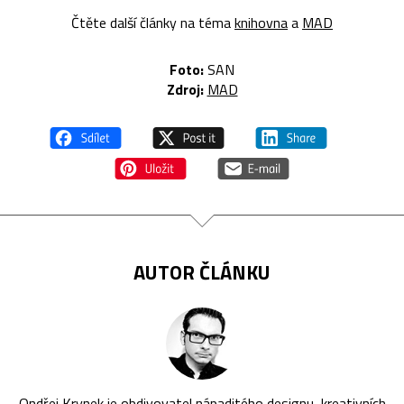
Čtěte další články na téma
knihovna
a
MAD
Foto:
SAN
Zdroj:
MAD
AUTOR ČLÁNKU
Ondřej Krynek je obdivovatel nápaditého designu, kreativních