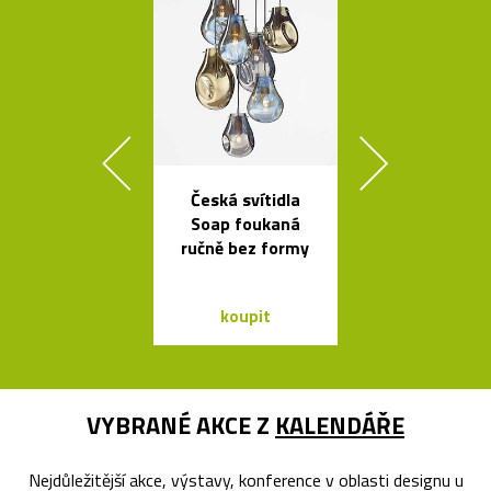
Česká svítidla
Legendární r
Soap foukaná
stolní lampi
ručně bez formy
Dalú
koupit
koupit
VYBRANÉ AKCE Z
KALENDÁŘE
Nejdůležitější akce, výstavy, konference v oblasti designu u