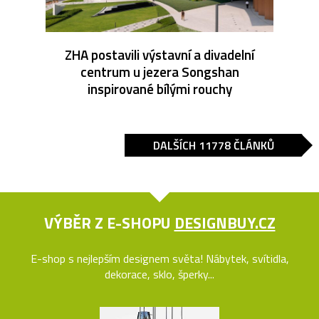
ZHA postavili výstavní a divadelní
centrum u jezera Songshan
inspirované bílými rouchy
DALŠÍCH 11778 ČLÁNKŮ
VÝBĚR Z E-SHOPU
DESIGNBUY.CZ
E-shop s nejlepším designem světa! Nábytek, svítidla,
dekorace, sklo, šperky...