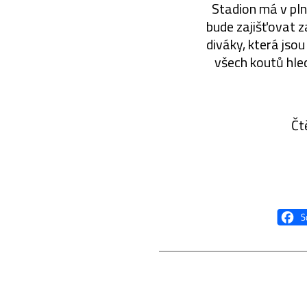
Stadion má v pln
bude zajišťovat z
diváky, která jso
všech koutů hled
Čt