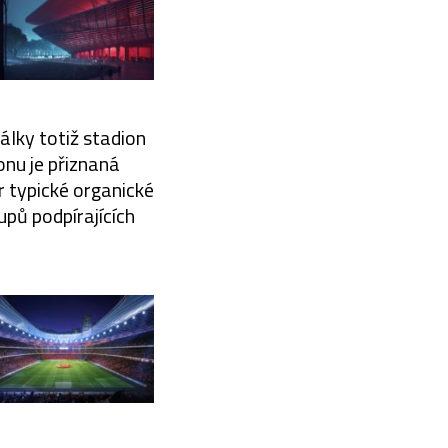
álky totiž stadion
onu je přiznaná
r typické organické
upů podpírajících