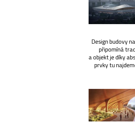
Design budovy nav
připomíná trad
a objekt je díky a
prvky tu najdeme