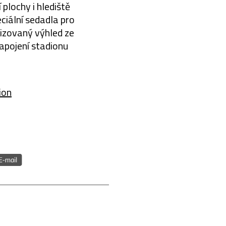
plochy i hlediště
ciální sedadla pro
lizovaný výhled ze
napojení stadionu
ion