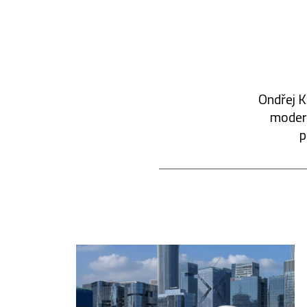
Ondřej K
modern
p