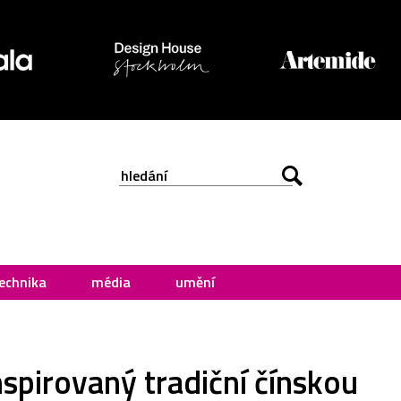
echnika
média
umění
nspirovaný tradiční čínskou