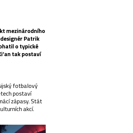
jekt mezinárodního
 designér Patrik
hatil o typické
i’an tak postaví
sijský fotbalový
letech postaví
mácí zápasy. Stát
lturních akcí.