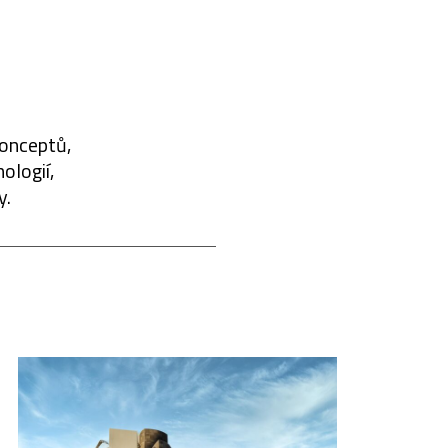
konceptů,
ologií,
y.