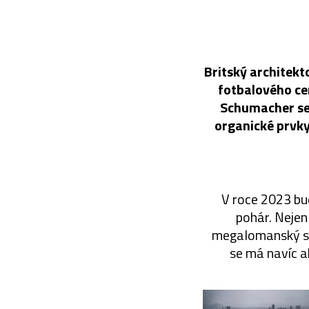
Britský architekt
fotbalového cen
Schumacher se 
organické prvky
V roce 2023 bud
pohár. Nejen 
megalomanský sta
se má navíc a