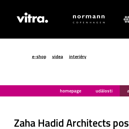
e-shop
videa
interiéry
homepage
události
Zaha Hadid Architects post