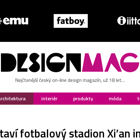
Nejčtenější český on-line design magazín, už 18 let…
architektura
interiér
produkty
móda
t
aví fotbalový stadion Xi’an i