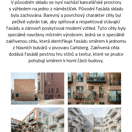
V původním skladu se nyní nachází kancelářské prostory
s výhledem na jedno z náměstíček. Původní fasáda skladu
byla zachována. Barevný a povrchový charakter cihly byl
pečlivě vybrán tak, aby splňoval a respektoval stávající
fasádu a zároveň poskytoval moderní vzhled. Tyto cihly byly
speciálně navrženy místním výrobcem. Jedná se o speciálně
zakřivenou cihlu, která identifikuje fasádu směrem k jednomu
z hlavních bulvárů v pivovaru Carlsberg. Zakřivená cihla
dodává fasádě pestrou hru stínů a textur, které se prudce
pohybují směrem k horní části budovy.