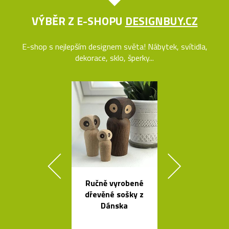
VÝBĚR Z E-SHOPU
DESIGNBUY.CZ
E-shop s nejlepším designem světa! Nábytek, svítidla,
dekorace, sklo, šperky...
Ručně vyrobené
Rychlovar
dřevěné sošky z
konvice Plis
Dánska
čtyřech bar