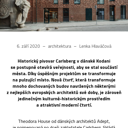
6. září 2020
architektura
Lenka Hlaváčová
Historický pivovar Carlsberg v dánské Kodani
se postupně otevírá veřejnosti, aby se stal součástí
města. Díky úspěšným projektům se transformuje
na pulzující místo. Nová čtvrť, která transformuje
mnoho dochovaných budov navržených některými
z nejlepších evropských architektů své doby, je zároveň
jedinečným kulturně-historickým prostředím
a atraktivní moderní čtvrtí.
Theodora House od dánských architektů Adept,
je pojmenovaná po dceři zakladatele Carlsberg. Skládá