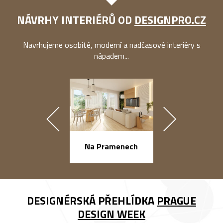
NÁVRHY INTERIÉRŮ OD
DESIGNPRO.CZ
Navrhujeme osobité, moderní a nadčasové interiéry s
nápadem...
náměstí Na Ba
Na Pramenech
DESIGNÉRSKÁ PŘEHLÍDKA
PRAGUE
DESIGN WEEK