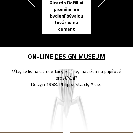
Ricardo Bofill si
Přichází ten
proměnil na
propracovan
bydlení bývalou
elektronic
továrnu na
zápisník
cement
reMarkable
ON-LINE
DESIGN MUSEUM
Víte, že lis na citrusy Juicy Salif byl navržen na papírové
prostírání?
Design 1988, Philippe Starck, Alessi