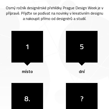
Osmý ročník designérské přehlídky Prague Design Week je v
přípravě. Přijďte se podívat na novinky v kreativním designu
a nakoupit přímo od designérů a studií.
1
5
místo
dní
8.
?