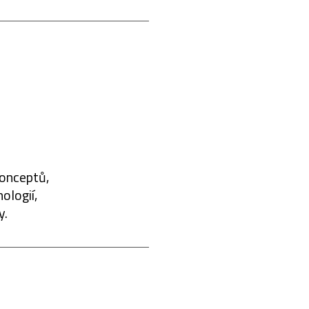
konceptů,
ologií,
y.