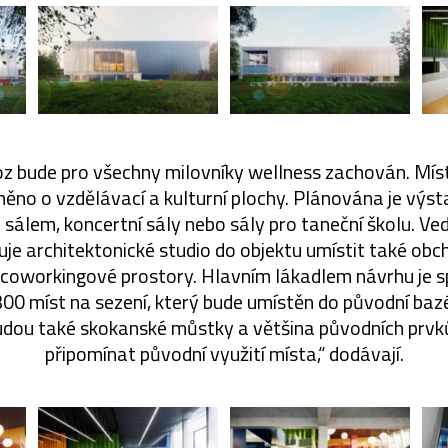
z bude pro všechny milovníky wellness zachován. Mís
něno o vzdělávací a kulturní plochy. Plánována je výs
sálem, koncertní sály nebo sály pro taneční školu. Ve
je architektonické studio do objektu umístit také obc
 coworkingové prostory. Hlavním lákadlem návrhu je s
300 míst na sezení, který bude umístěn do původní baz
dou také skokanské můstky a většina původních prvků
připomínat původní využití místa,“ dodávají.