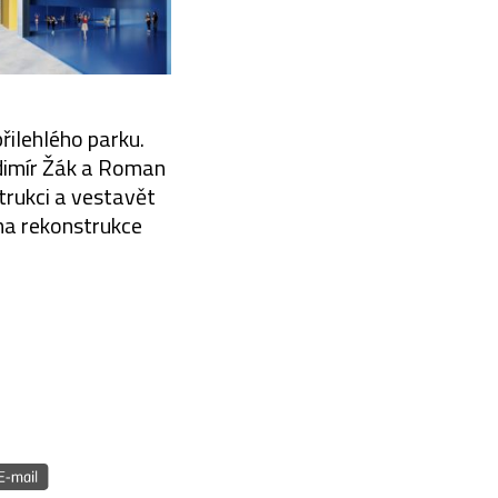
řilehlého parku.
dimír Žák a Roman
trukci a vestavět
ena rekonstrukce