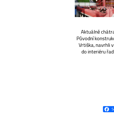
Aktuálně chátra
Původní konstruk
Vrtiška, navrhli
do interiéru řa