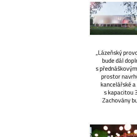
„Lázeňský provo
bude dál dopl
s přednáškovým 
prostor navrhu
kancelářské a
s kapacitou 
Zachovány bu