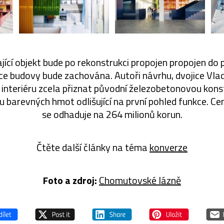
jící objekt bude po rekonstrukci propojen propojen do p
ce budovy bude zachována. Autoři návrhu, dvojice Vla
 v interiéru zcela přiznat původní železobetonovou kons
du barevných hmot odlišující na první pohled funkce. C
se odhaduje na 264 milionů korun.
Čtěte další články na téma
konverze
Foto a zdroj:
Chomutovské lázně