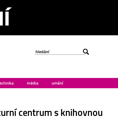
echnika
média
umění
turní centrum s knihovnou