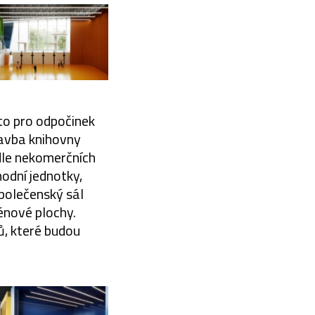
to pro odpočinek
tavba knihovny
dle nekomerčních
hodní jednotky,
polečenský sál
énové plochy.
, které budou