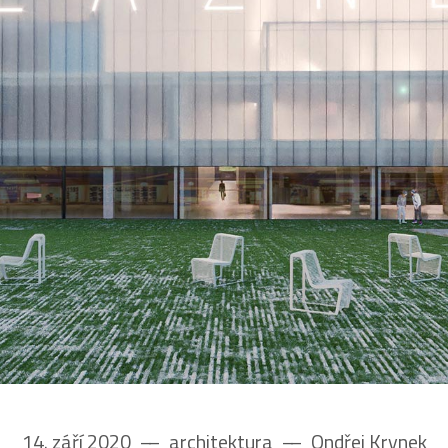
14. září 2020
––
architektura
––
Ondřej Krynek