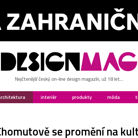
Nejčtenější český on-line design magazín, už 18 let…
architektura
interiér
produkty
móda
t
Chomutově se promění na kul