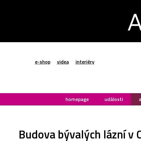
e-shop
videa
interiéry
homepage
události
Budova bývalých lázní v 