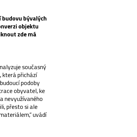
í budovu bývalých
konverzi objektu
niknout zde má
analyzuje současný
, která přichází
 budoucí podoby
trace obyvatel, ke
 a nevyužívaného
i, přesto si ale
 materiálem,“ uvádí