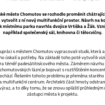
ské město Chomutov se rozhodlo proměnit chátrajíc
 a vytvořit z ní nový multifunkční prostor. Návrh na 
 k místnímu parku navrhla dvojice Vrtiška a Žák. Vz
například společenský sál, knihovna či tělocvičny.
olupráci s městem Chomutov vypracovali studii, která 
o úskalí a potřeby. Na základě toho poté vytvořili vizi
tra téměř padesátitisícového města. Záměrem návrhu
chomutovských lázní je bojovat s roztříštěním koncen
dochází. Řešením tohoto problému je přeměna starého
a multifunkční centrum. Architekti část hmoty odstranil
výraz, a to díky tomu, že se znovu opláští průhledným
zástupci města k projektu.