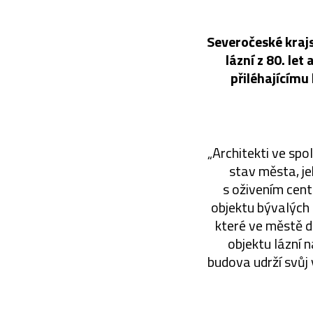
Severočeské kraj
lázní z 80. let
přiléhajícímu
„Architekti ve sp
stav města, jeh
s oživením cen
objektu bývalých 
které ve městě 
objektu lázní n
budova udrží svůj 