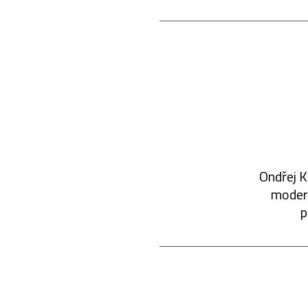
Ondřej K
modern
p