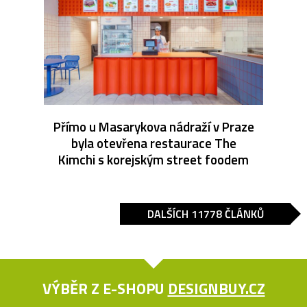
Přímo u Masarykova nádraží v Praze
byla otevřena restaurace The
Kimchi s korejským street foodem
DALŠÍCH 11778 ČLÁNKŮ
VÝBĚR Z E-SHOPU
DESIGNBUY.CZ