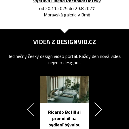
Výstava Liběna Rochová: Doteky
od 20.11.2025 do 29.8.2027
Moravská galerie v Brně
VIDEA Z
DESIGNVID.CZ
Jedinečný český design video portál. Každý den nová videa
nejen o designu...
Ricardo Bofill si
Přichází ten
proměnil na
propracovan
bydlení bývalou
elektronic