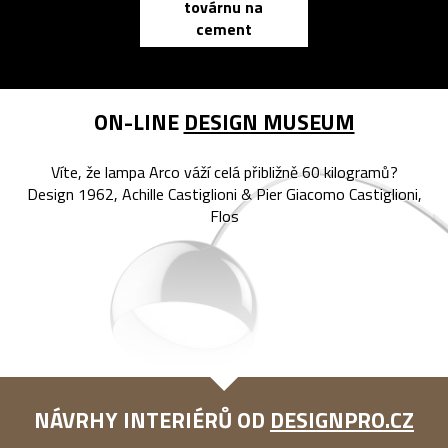
továrnu na
zápisník
cement
reMarkable
ON-LINE
DESIGN MUSEUM
Víte, že lampa Arco váží celá přibližně 60 kilogramů?
Design 1962, Achille Castiglioni & Pier Giacomo Castiglioni,
Flos
NÁVRHY INTERIÉRŮ OD
DESIGNPRO.CZ