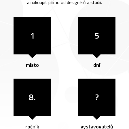
a nakoupit přímo od designérů a studií.
1
5
místo
dní
8.
?
ročník
vystavovatelů