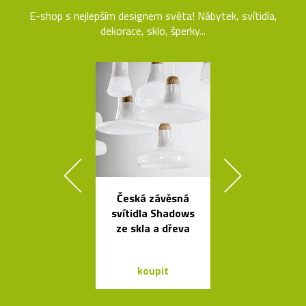
E-shop s nejlepším designem světa! Nábytek, svítidla,
dekorace, sklo, šperky...
Česká závěsná
Ručně vyro
svítidla Shadows
dřevěné soš
ze skla a dřeva
Dánska
koupit
koupit