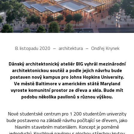
8. listopadu 2020
architektura
Ondřej Krynek
Dánský architektonický ateliér BIG vyhrál mezinárodní
architektonickou soutěž a podle jejich návrhu bude
postaven nový kampus pro Johns Hopkins University.
Ve městě Baltimore v americkém státě Maryland
vyroste komunitní prostor ze dřeva a skla. Bude mít
podobu několika pavilonů s různou výškou.
Nové studentské centrum pro 1 200 studentům univerzity
bude postaveno na základě návrhu počítající se dřevem, jako
hlavním stavebním materiálem. Koncept je poměrně
jednoduchý. Krychlové pavilony s plochou střechou krytou