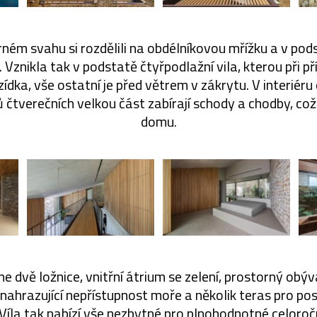
ném svahu si rozdělili na obdélníkovou mřížku a v pod
 Vznikla tak v podstatě čtyřpodlažní vila, kterou při p
dka, vše ostatní je před větrem v zákrytu. V interiéru
 čtverečních velkou část zabírají schody a chodby, což
domu.
 dvě ložnice, vnitřní átrium se zelení, prostorný obýv
 nahrazující nepřístupnost moře a několik teras pro p
Víla tak nabízí vše nezbytné pro plnohodnotné celoročn