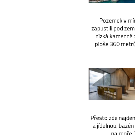
Pozemek v mír
zapustili pod zem.
nízká kamenná zí
ploše 360 metrů
Přesto zde najdeme
a jídelnou, bazén
na moře. 