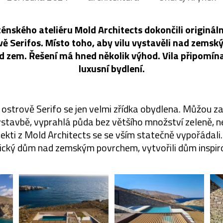
ténského ateliéru Mold Architects dokončili originál
ě Serifos. Místo toho, aby vilu vystavěli nad zemský
od zem. Řešení má hned několik výhod. Vila připomínaj
luxusní bydlení.
 ostrově Serifo se jen velmi zřídka obydlena. Můžou za
výstavbě, vyprahlá půda bez většího množství zeleně,
chitekti z Mold Architects se se vším statečně vypořádali
sický dům nad zemským povrchem, vytvořili dům inspir