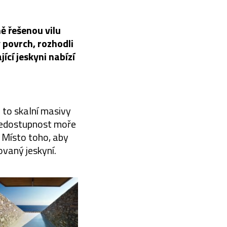
ně řešenou vilu
 povrch, rozhodli
ící jeskyni nabízí
 to skalní masivy
 nedostupnost moře
. Místo toho, aby
ovaný jeskyní.