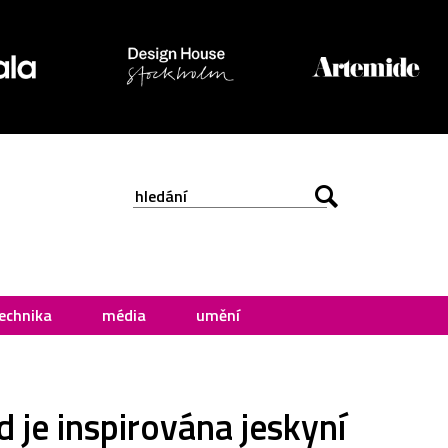
echnika
média
umění
 je inspirována jeskyní