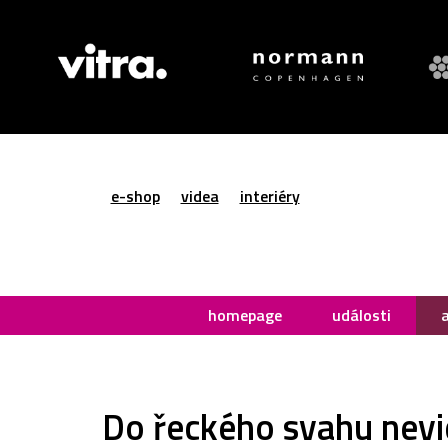
e-shop
videa
interiéry
homepage
události
Do řeckého svahu nevid