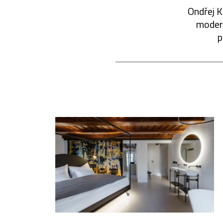
Ondřej K
modern
p