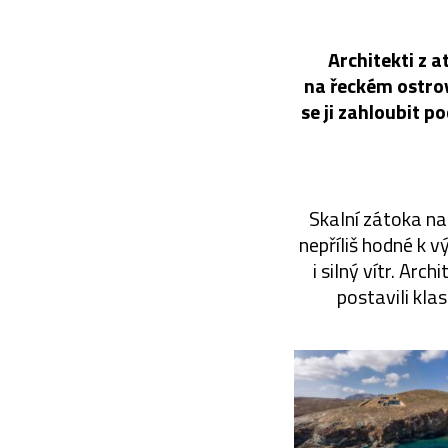
Architekti z a
na řeckém ostrov
se ji zahloubit p
Skalní zátoka na
nepříliš hodné k 
i silný vítr. Ar
postavili kla