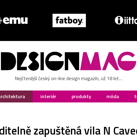
Nejčtenější český on-line design magazín, už 18 let…
architektura
interiér
produkty
móda
t
itelně zapuštěná vila N Caved