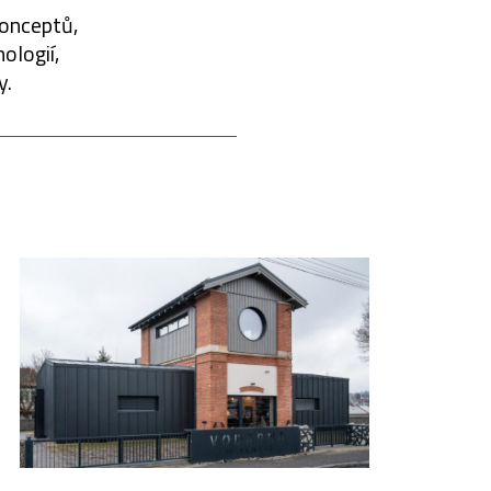
konceptů,
ologií,
y.