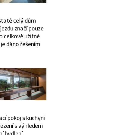
statě celý dům
říjezdu značí pouze
 o celkové užitné
 je dáno řešením
ací pokoj s kuchyní
osezení s výhledem
í bydlení.