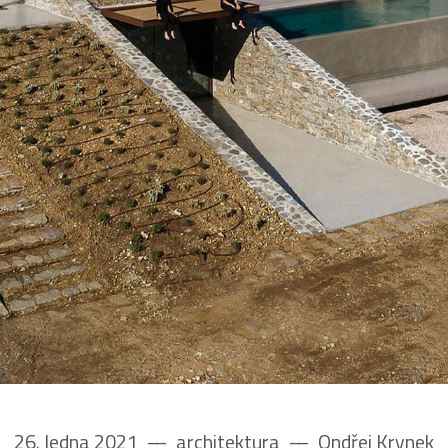
26. ledna 2021
––
architektura
––
Ondřej Krynek