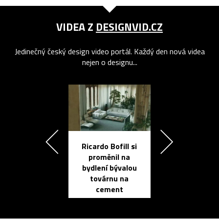
VIDEA Z
DESIGNVID.CZ
Jedinečný český design video portál. Každý den nová videa
nejen o designu...
Ricardo Bofill si
Přichází ten
proměnil na
propracovan
bydlení bývalou
elektronic
továrnu na
zápisník
cement
reMarkable