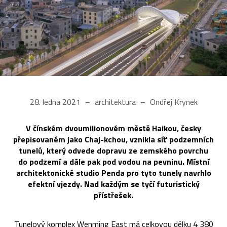
28. ledna 2021
architektura
Ondřej Krynek
V čínském dvoumilionovém městě Haikou, česky
přepisovaném jako Chaj-kchou, vznikla síť podzemních
tunelů, který odvede dopravu ze zemského povrchu
do podzemí a dále pak pod vodou na pevninu. Místní
architektonické studio Penda pro tyto tunely navrhlo
efektní vjezdy. Nad každým se tyčí futuristický
přístřešek.
Tunelový komplex Wenming East má celkovou délku 4 380