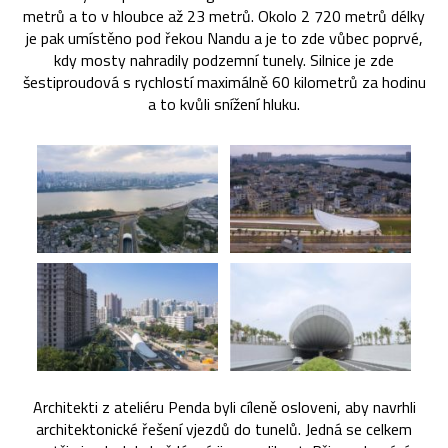
metrů a to v hloubce až 23 metrů. Okolo 2 720 metrů délky
je pak umístěno pod řekou Nandu a je to zde vůbec poprvé,
kdy mosty nahradily podzemní tunely. Silnice je zde
šestiproudová s rychlostí maximálně 60 kilometrů za hodinu
a to kvůli snížení hluku.
Architekti z ateliéru Penda byli cíleně osloveni, aby navrhli
architektonické řešení vjezdů do tunelů. Jedná se celkem