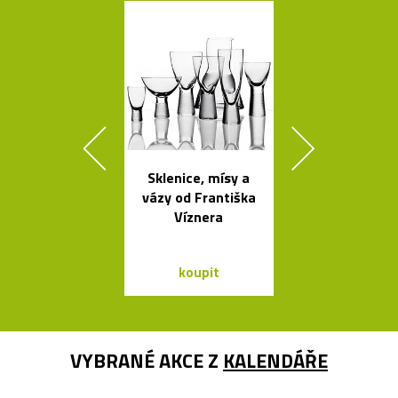
Sklenice, mísy a
Skleněné bal
vázy od Františka
jako česká sví
Víznera
Memory
koupit
koupit
VYBRANÉ AKCE Z
KALENDÁŘE