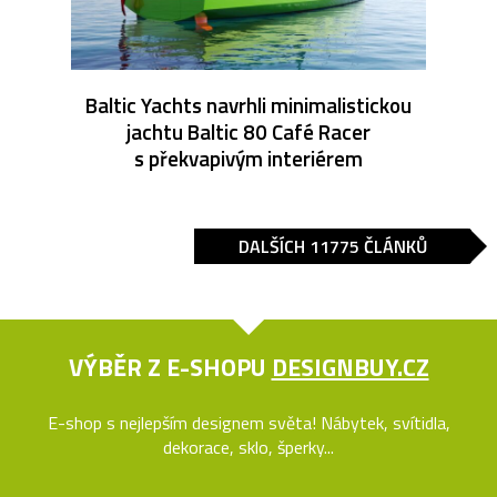
Baltic Yachts navrhli minimalistickou
jachtu Baltic 80 Café Racer
s překvapivým interiérem
DALŠÍCH 11775 ČLÁNKŮ
VÝBĚR Z E-SHOPU
DESIGNBUY.CZ
E-shop s nejlepším designem světa! Nábytek, svítidla,
dekorace, sklo, šperky...