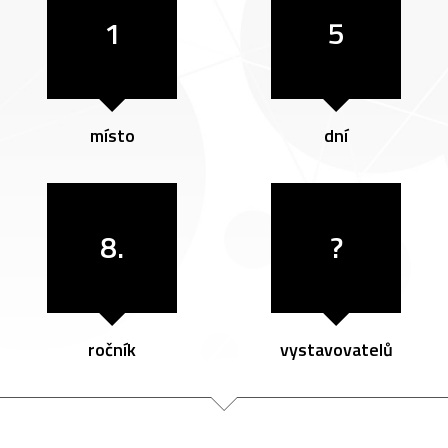
1
5
místo
dní
8.
?
ročník
vystavovatelů