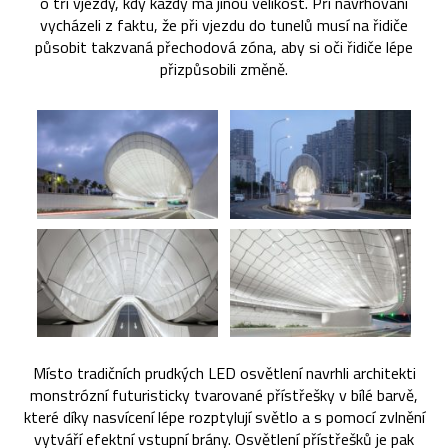
o tři vjezdy, kdy každý má jinou velikost. Při navrhování
vycházeli z faktu, že při vjezdu do tunelů musí na řidiče
působit takzvaná přechodová zóna, aby si oči řidiče lépe
přizpůsobili změně.
Místo tradičních prudkých LED osvětlení navrhli architekti
monstrózní futuristicky tvarované přístřešky v bílé barvě,
které díky nasvícení lépe rozptylují světlo a s pomocí zvlnění
vytváří efektní vstupní brány. Osvětlení přístřešků je pak