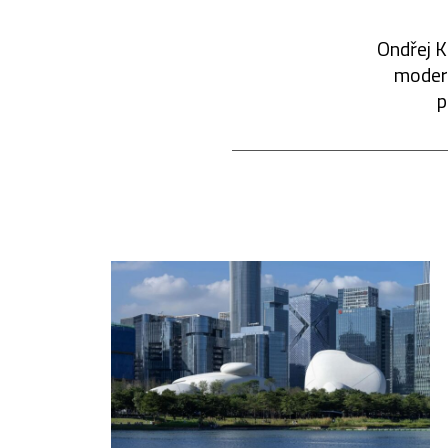
Ondřej K
modern
p