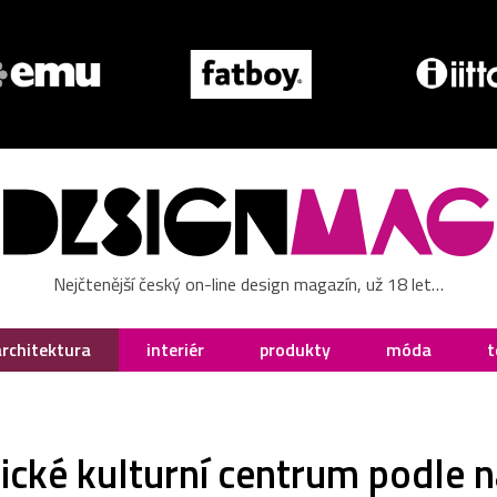
Nejčtenější český on-line design magazín, už 18 let…
architektura
interiér
produkty
móda
t
stické kulturní centrum podle