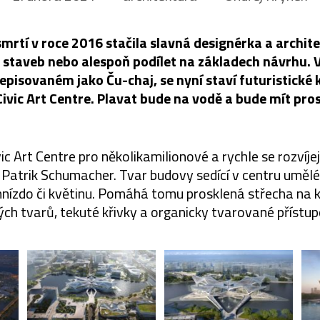
smrtí v roce 2016 stačila slavná designérka a archi
 staveb nebo alespoň podílet na základech návrhu. 
episovaném jako Ču-chaj, se nyní staví futuristické
ivic Art Centre. Plavat bude na vodě a bude mít pro
ic Art Centre pro několikamilionové a rychle se rozvíje
Patrik Schumacher. Tvar budovy sedící v centru umělé
hnízdo či květinu. Pomáhá tomu prosklená střecha na 
kých tvarů, tekuté křivky a organicky tvarované přístu