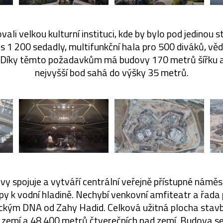
vali velkou kulturní instituci, kde by bylo pod jedinou
 s 1 200 sedadly, multifunkční hala pro 500 diváků, v
Díky těmto požadavkům má budovy 170 metrů šířku a
nejvyšší bod sahá do výšky 35 metrů.
vy spojuje a vytváří centrální veřejně přístupné náměs
py k vodní hladině. Nechybí venkovní amfiteatr a řad
tickým DNA od Zahy Hadid. Celková užitná plocha stav
 zemí a 48 400 metrů čtverečních nad zemí. Budova se j