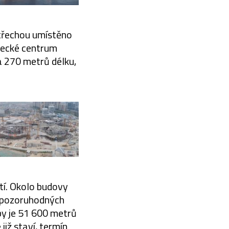
 střechou umístěno
ědecké centrum
 270 metrů délku,
tí. Okolo budovy
a pozoruhodných
by je 51 600 metrů
iž staví, termín