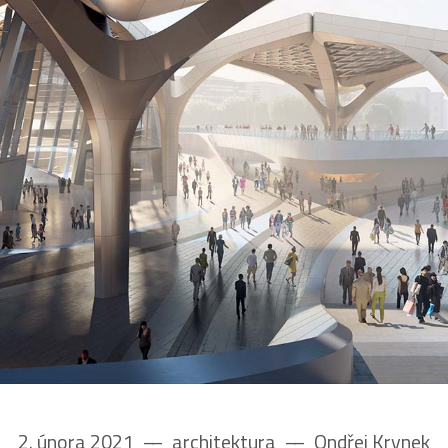
2. února 2021
––
architektura
––
Ondřej Krynek