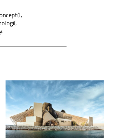
konceptů,
ologií,
y.