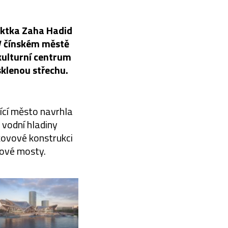
tektka Zaha Hadid
V čínském městě
 kulturní centrum
sklenou střechu.
jící město navrhla
 vodní hladiny
kovové konstrukci
pové mosty.