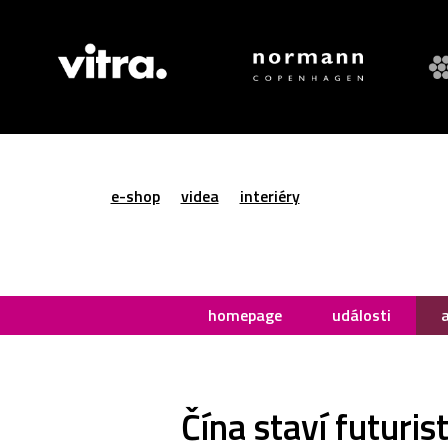
e-shop
videa
interiéry
homepage
události
Čína staví futuri