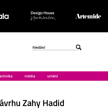
echnika
média
umění
 návrhu Zahy Hadid