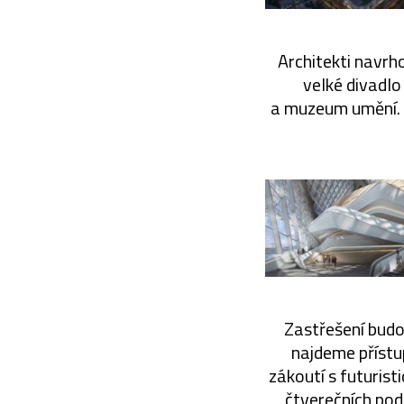
Architekti navrho
velké divadlo
a muzeum umění. 
Zastřešení budo
najdeme přístu
zákoutí s futuris
čtverečních pod