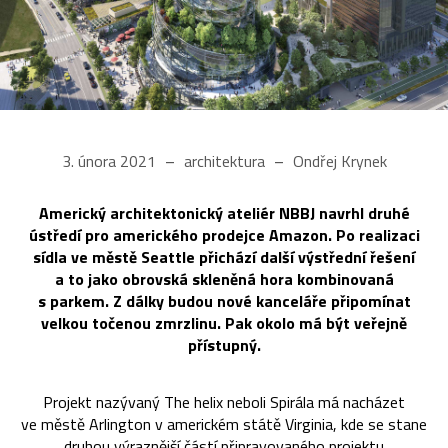
3. února 2021
architektura
Ondřej Krynek
Americký architektonický ateliér NBBJ navrhl druhé
ústředí pro amerického prodejce Amazon. Po realizaci
sídla ve městě Seattle přichází další výstřední řešení
a to jako obrovská skleněná hora kombinovaná
s parkem. Z dálky budou nové kanceláře připomínat
velkou točenou zmrzlinu. Pak okolo má být veřejně
přístupný.
Projekt nazývaný The helix neboli Spirála má nacházet
ve městě Arlington v americkém státě Virginia, kde se stane
druhou výraznější částí připravovaného projektu