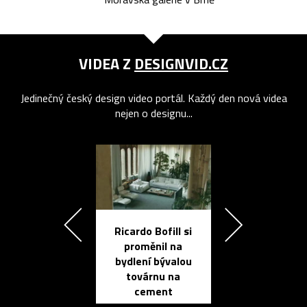
VIDEA Z
DESIGNVID.CZ
Jedinečný český design video portál. Každý den nová videa
nejen o designu...
Ricardo Bofill si
Přichází ten
proměnil na
propracovan
bydlení bývalou
elektronic
továrnu na
zápisník
cement
reMarkable