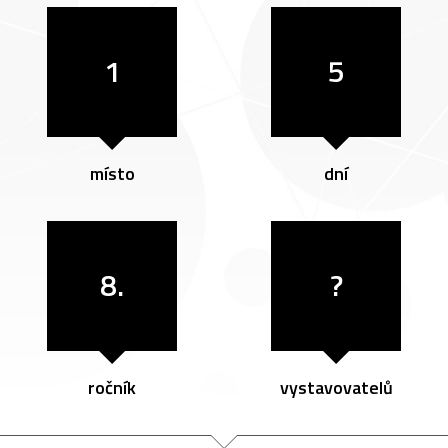
1
5
místo
dní
8.
?
ročník
vystavovatelů