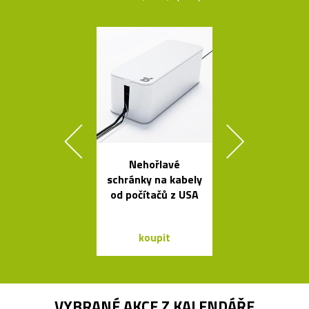
Nehořlavé
Výkonné cy
schránky na kabely
svítilny o
od počítačů z USA
Bookma
koupit
koupit
VYBRANÉ AKCE Z
KALENDÁŘE