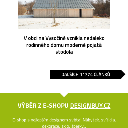
V obci na Vysočině vznikla nedaleko
rodinného domu moderně pojatá
stodola
DALŠÍCH 11774 ČLÁNKŮ
VÝBĚR Z E-SHOPU
DESIGNBUY.CZ
E-shop s nejlepším designem světa! Nábytek, svítidla,
dekorace, sklo, šperky...