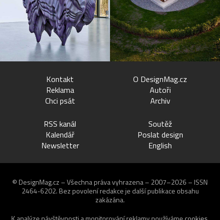
Kontakt
O DesignMag.cz
Reklama
Autoři
Chci psát
Archiv
RSS kanál
Soutěž
Kalendář
Poslat design
Newsletter
English
© DesignMag.cz – Všechna práva vyhrazena – 2007–2026 – ISSN
2464-6202.
Bez povolení redakce je další publikace obsahu
zakázána.
K analýze návštěvnosti a monitorování reklamy používáme
cookies
.