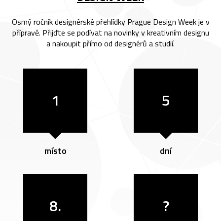
Osmý ročník designérské přehlídky Prague Design Week je v
přípravě. Přijďte se podívat na novinky v kreativním designu
a nakoupit přímo od designérů a studií.
1
5
místo
dní
8.
?