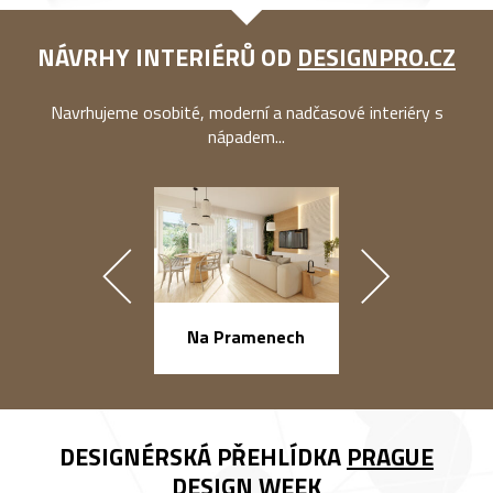
NÁVRHY INTERIÉRŮ OD
DESIGNPRO.CZ
Navrhujeme osobité, moderní a nadčasové interiéry s
nápadem...
náměstí Na Ba
Na Pramenech
DESIGNÉRSKÁ PŘEHLÍDKA
PRAGUE
DESIGN WEEK