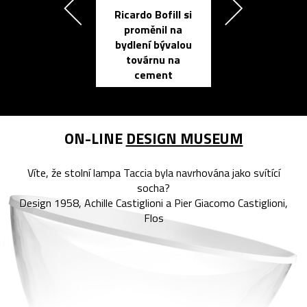
Ricardo Bofill si
Přichází ten
proměnil na
propracovan
bydlení bývalou
elektronic
továrnu na
zápisník
cement
reMarkable
ON-LINE
DESIGN MUSEUM
Víte, že stolní lampa Taccia byla navrhována jako svítící
socha?
Design 1958, Achille Castiglioni a Pier Giacomo Castiglioni,
Flos