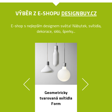
VÝBĚR Z E-SHOPU
DESIGNBUY.CZ
E-shop s nejlepším designem světa! Nábytek, svítidla,
dekorace, sklo, šperky...
Geometricky
Čalouněná ši
tvarovaná svítidla
židle Kuga
Form
Bontempi C