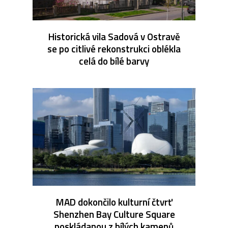
Historická vila Sadová v Ostravě
se po citlivé rekonstrukci oblékla
celá do bílé barvy
MAD dokončilo kulturní čtvrť
Shenzhen Bay Culture Square
poskládanou z bílých kamenů