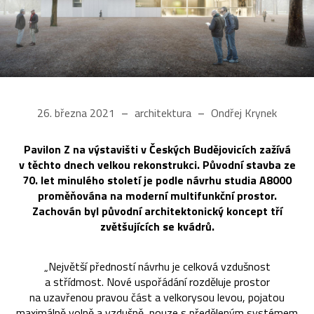
26. března 2021
architektura
Ondřej Krynek
Pavilon Z na výstavišti v Českých Budějovicích zažívá
v těchto dnech velkou rekonstrukci. Původní stavba ze
70. let minulého století je podle návrhu studia A8000
proměňována na moderní multifunkční prostor.
Zachován byl původní architektonický koncept tří
zvětšujících se kvádrů.
„Největší předností návrhu je celková vzdušnost
a střídmost. Nové uspořádání rozděluje prostor
na uzavřenou pravou část a velkorysou levou, pojatou
maximálně volně a vzdušně, pouze s předěleným systémem