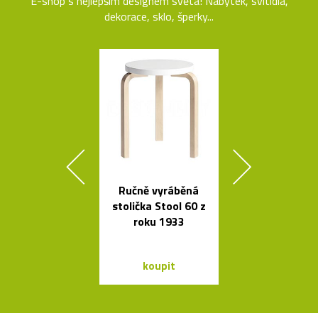
E-shop s nejlepším designem světa! Nábytek, svítidla,
dekorace, sklo, šperky...
Ručně vyráběná
Ikonická la
stolička Stool 60 z
Tizio od Ric
roku 1933
Sappera
koupit
koupit