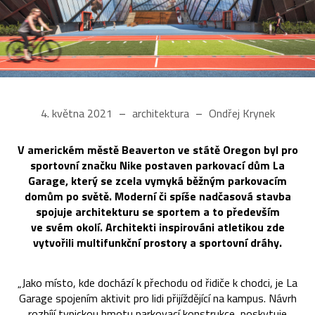
4. května 2021
architektura
Ondřej Krynek
V americkém městě Beaverton ve státě Oregon byl pro
sportovní značku Nike postaven parkovací dům La
Garage, který se zcela vymyká běžným parkovacím
domům po světě. Moderní či spíše nadčasová stavba
spojuje architekturu se sportem a to především
ve svém okolí. Architekti inspirováni atletikou zde
vytvořili multifunkční prostory a sportovní dráhy.
„Jako místo, kde dochází k přechodu od řidiče k chodci, je La
Garage spojením aktivit pro lidi přijíždějící na kampus. Návrh
rozbíjí typickou hmotu parkovací konstrukce, poskytuje