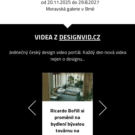
od 20.11.2025 do 29.8.2027
Moravská galerie v Brně
VIDEA Z
DESIGNVID.CZ
Jedinečný český design video portál. Každý den nová videa
nejen o designu...
Ricardo Bofill si
Přichází ten
proměnil na
propracovan
bydlení bývalou
elektronic
továrnu na
zápisník