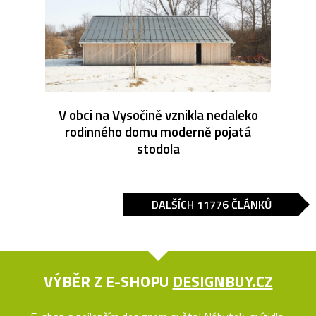
V obci na Vysočině vznikla nedaleko
rodinného domu moderně pojatá
stodola
DALŠÍCH 11776 ČLÁNKŮ
VÝBĚR Z E-SHOPU
DESIGNBUY.CZ