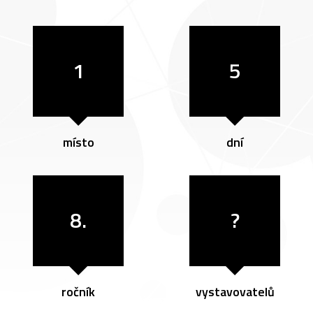
1
5
místo
dní
8.
?
ročník
vystavovatelů