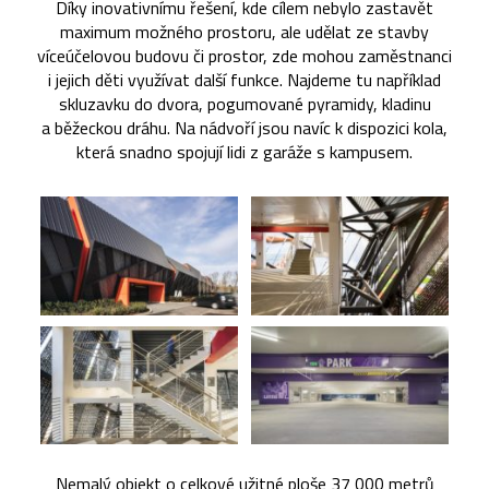
Díky inovativnímu řešení, kde cílem nebylo zastavět
maximum možného prostoru, ale udělat ze stavby
víceúčelovou budovu či prostor, zde mohou zaměstnanci
i jejich děti využívat další funkce. Najdeme tu například
skluzavku do dvora, pogumované pyramidy, kladinu
a běžeckou dráhu. Na nádvoří jsou navíc k dispozici kola,
která snadno spojují lidi z garáže s kampusem.
Nemalý objekt o celkové užitné ploše 37 000 metrů