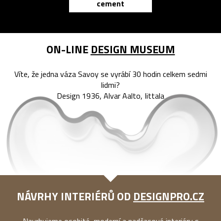
cement
reMarkable
ON-LINE
DESIGN MUSEUM
Víte, že jedna váza Savoy se vyrábí 30 hodin celkem sedmi
lidmi?
Design 1936, Alvar Aalto, Iittala
NÁVRHY INTERIÉRŮ OD
DESIGNPRO.CZ
Navrhujeme osobité, moderní a nadčasové interiéry s