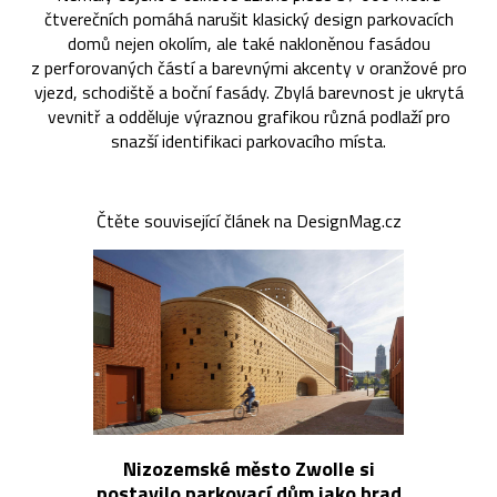
čtverečních pomáhá narušit klasický design parkovacích
domů nejen okolím, ale také nakloněnou fasádou
z perforovaných částí a barevnými akcenty v oranžové pro
vjezd, schodiště a boční fasády. Zbylá barevnost je ukrytá
vevnitř a odděluje výraznou grafikou různá podlaží pro
snazší identifikaci parkovacího místa.
Čtěte související článek na DesignMag.cz
Nizozemské město Zwolle si
postavilo parkovací dům jako hrad