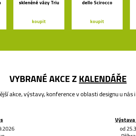
a
skleněné vázy Triu
dello Scirocco
koupit
koupit
VYBRANÉ AKCE Z
KALENDÁŘE
ější akce, výstavy, konference v oblasti designu u nás i 
ws
Výstava 
.9.2026
od 25.
ko
Příbra