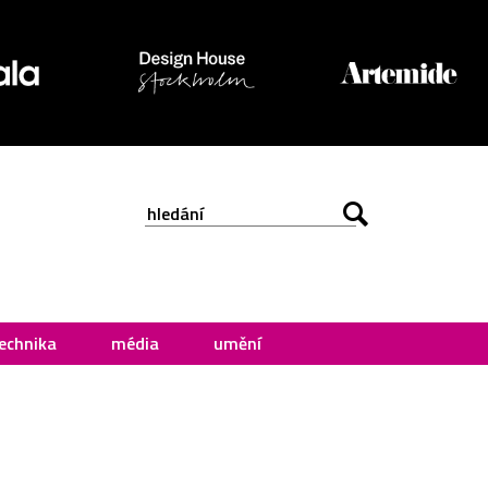
echnika
média
umění