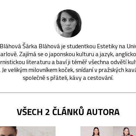
Bláhová Šárka Bláhová je studentkou Estetiky na Uni
arlově. Zajímá se o japonskou kulturu a jazyk, anglick
nistickou literaturu a baví ji téměř všechna odvětí kul
 Je velikým milovníkem koček, snídaní v pražských ka
společně s přáteli, kávy a cestování.
VŠECH 2 ČLÁNKŮ AUTORA