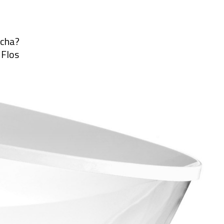
ocha?
 Flos