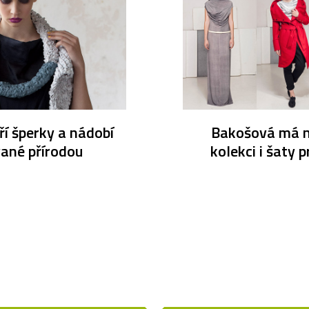
í šperky a nádobí
Bakošová má n
vané přírodou
kolekci i šaty 