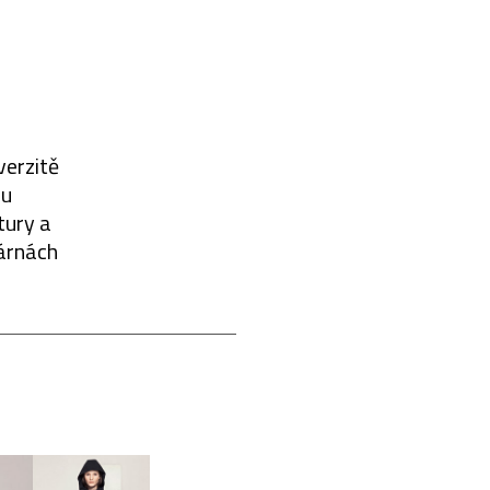
verzitě
ou
tury a
várnách