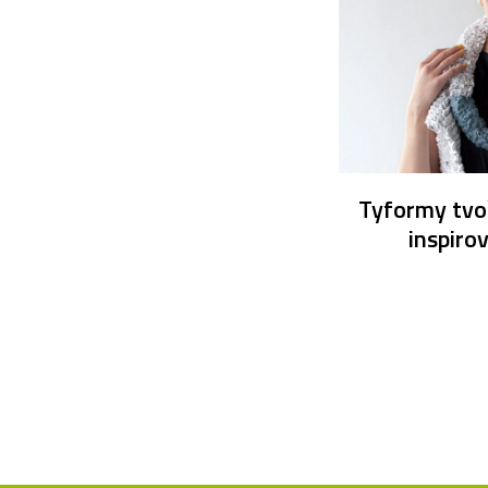
Tyformy tvoř
inspiro