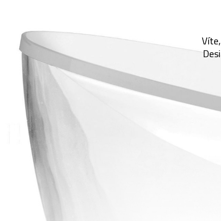
Víte
Desi