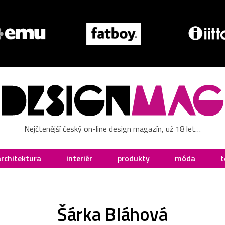
Nejčtenější český on-line design magazín, už 18 let…
architektura
interiér
produkty
móda
t
Šárka Bláhová