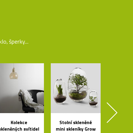
o, šperky...
Kolekce
Stolní skleněné
skleněných svítidel
mini skleníky Grow