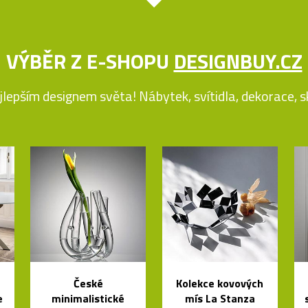
VÝBĚR Z E-SHOPU
DESIGNBUY.CZ
jlepším designem světa! Nábytek, svítidla, dekorace, skl
České
Kolekce kovových
e
minimalistické
mís La Stanza