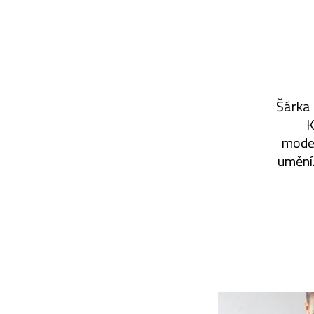
Šárka 
K
moder
umění.