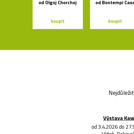
od Olgoj Chorchoj
od Bontempi Cas
koupit
koupit
Nejdůležit
Výstava Ka
od 3.4.2026 do 27
Vídeň, Rakous