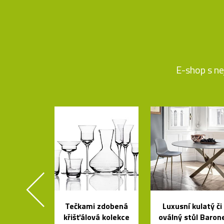
E-shop s ne
Tečkami zdobená
Luxusní kulatý či
křišťálová kolekce
oválný stůl Baron