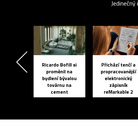
Jedinečný 
Ricardo Bofill si
Přichází tenčí a
proměnil na
propracovanější
bydlení bývalou
elektronický
továrnu na
zápisník
cement
reMarkable 2