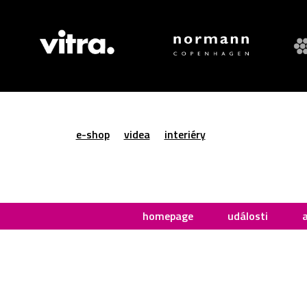
e-shop
videa
interiéry
homepage
události