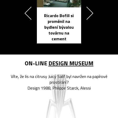
Ricardo Bofill si
Přichází ten
proměnil na
propracovan
bydlení bývalou
elektronic
továrnu na
zápisník
cement
reMarkable
ON-LINE
DESIGN MUSEUM
Víte, že lis na citrusy Juicy Salif byl navržen na papírové
prostírání?
Design 1988, Philippe Starck, Alessi