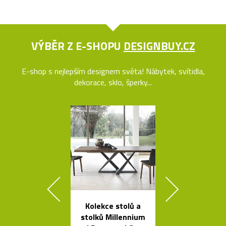
VÝBĚR Z E-SHOPU
DESIGNBUY.CZ
E-shop s nejlepším designem světa! Nábytek, svítidla,
dekorace, sklo, šperky...
Kolekce stolů a
Legendár
stolků Millennium
odšťavňovač 